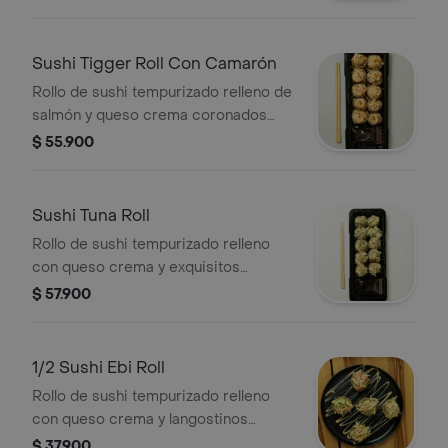
ensalada de palmito de cangrejo y
polvo andino
Sushi Tigger Roll Con Camarón
Rollo de sushi tempurizado relleno de
salmón y queso crema coronados
con ricos camarones salsa japonesa
$ 55.900
y ajonjoli
Sushi Tuna Roll
Rollo de sushi tempurizado relleno
con queso crema y exquisitos
vegetales apanados, coronado con
$ 57.900
una ensalada de atún fresco,
aguacate, salsa dinamita y wakame.
1/2 Sushi Ebi Roll
Rollo de sushi tempurizado relleno
con queso crema y langostinos
apanados, coronado con una
$ 37.900