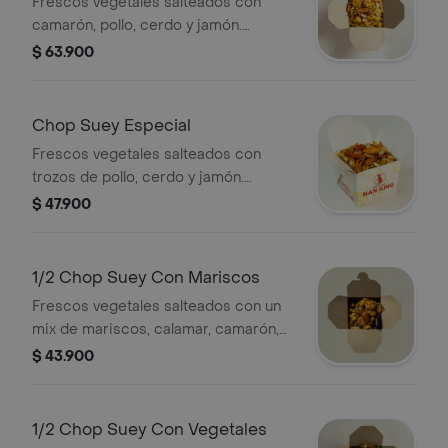
Frescos vegetales salteados con
camarón, pollo, cerdo y jamón.
(sugerido para 2)
$ 63.900
Chop Suey Especial
Frescos vegetales salteados con
trozos de pollo, cerdo y jamón.
(sugerido para 2)
$ 47.900
1/2 Chop Suey Con Mariscos
Frescos vegetales salteados con un
mix de mariscos, calamar, camarón,
palmito de cangrejo, trocitos de
$ 43.900
pescado y pulpo. (sugerido para 1)
1/2 Chop Suey Con Vegetales