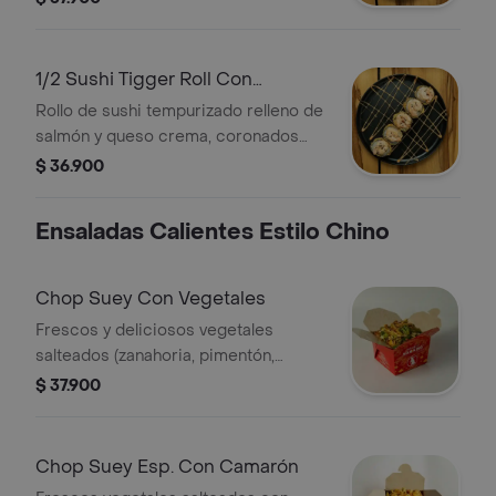
deliciosa ensalada de cangrejo,
aguacate, wakame, salsa teriyaki y
polvo andino
1/2 Sushi Tigger Roll Con
Camarón
Rollo de sushi tempurizado relleno de
salmón y queso crema, coronados
con ricos camarones, salsa japonesa
$ 36.900
y ajonjolí
Ensaladas Calientes Estilo Chino
Chop Suey Con Vegetales
Frescos y deliciosos vegetales
salteados (zanahoria, pimentón,
cebolla, repollo, celery, brócoli,
$ 37.900
coliflor, champiñones, mazorquita
china)
Chop Suey Esp. Con Camarón