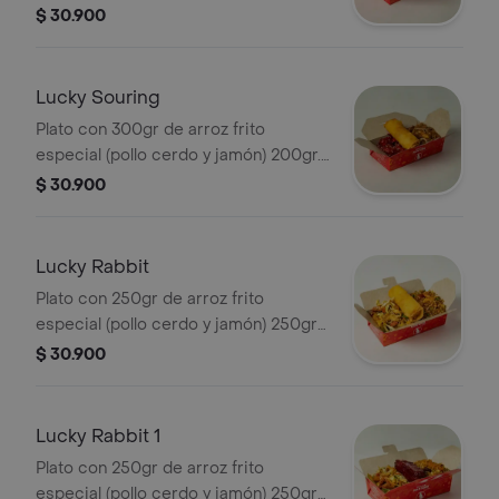
de papas a la francesa y lumpia
$ 30.900
Lucky Souring
Plato con 300gr de arroz frito
especial (pollo cerdo y jamón) 200gr.
de trozos de pollocerdo en salsa
$ 30.900
agridulce y lumpia
Lucky Rabbit
Plato con 250gr de arroz frito
especial (pollo cerdo y jamón) 250gr
de exquisito chopshuey especial y
$ 30.900
lumpia
Lucky Rabbit 1
Plato con 250gr de arroz frito
especial (pollo cerdo y jamón) 250gr