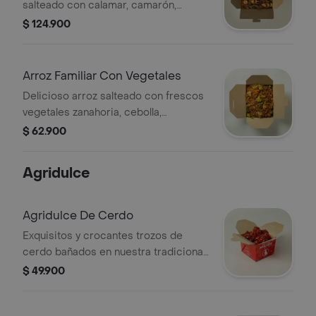
salteado con calamar, camarón,
palmito de cangrejo, trocitos de
$ 124.900
pescado, pulpo, cebollín y raíces.
(sugerido para 4)
Arroz Familiar Con Vegetales
Delicioso arroz salteado con frescos
vegetales zanahoria, cebolla,
pimentón, champiñones, mazorquita
$ 62.900
china, brócoli, coliflor, cebollín y
raíces.
Agridulce
Agridulce De Cerdo
Exquisitos y crocantes trozos de
cerdo bañados en nuestra tradicional
salsa agridulce.
$ 49.900