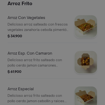
Arroz Frito
Arroz Con Vegetales
Delicioso arroz salteado con frescos
vegetales zanahoria cebolla pimentón
champiñones mazorquita china
$ 34.900
cebollin y raices.
Arroz Esp. Con Camaron
Delicioso arroz frito salteado con
pollo cerdo jamon camarones
frescos cebollin y raices. (sugerido
$ 61.900
para 2)
Arroz Especial
Delicioso arroz frito salteado con
pollo cerdo jamon cebollin y raices.