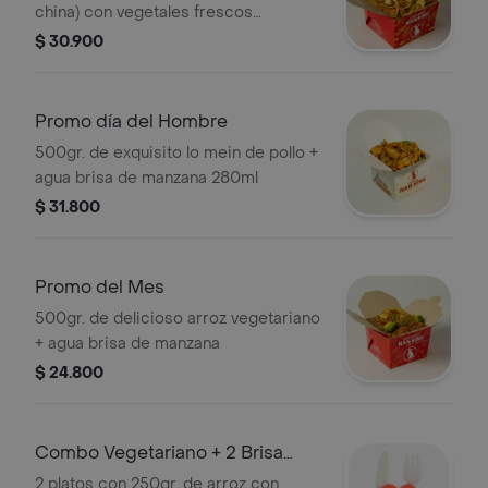
china) con vegetales frescos
(zanahoria, pimentón, cebolla,
$ 30.900
champiñones, brócoli y tortilla de
huevo) + crujiente lumpia rellena de
vegetal (repollo, zanahoria y un toque
Promo día del Hombre
de jamón con especias que le dan
500gr. de exquisito lo mein de pollo +
ese sabor único y oriental) + agua
agua brisa de manzana 280ml
brisa manzana 280ml
$ 31.800
Promo del Mes
500gr. de delicioso arroz vegetariano
+ agua brisa de manzana
$ 24.800
Combo Vegetariano + 2 Brisa
Manzana 280ml
2 platos con 250gr. de arroz con