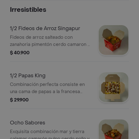
dinamita (10 en cada plato, son un
Irresistibles
poco picantes) y 2 crujientes lumpias
de vegetales.
1/2 Fideos de Arroz Singapur
Fideos de arroz salteado con
zanahoria pimentón cerdo camaron y
tortilla de huevo. (sugerido para 1)
$ 40.900
1/2 Papas King
Combinación perfecta consiste en
una cama de papas a la francesa
cubiertas con carne de res salteada
$ 29.900
con vegetales y un toque de tártara y
sirasha. (sugerido para 1)
Ocho Sabores
Exquisita combinación mar y tierra
calamar camarón pulpo cerdo pollo y