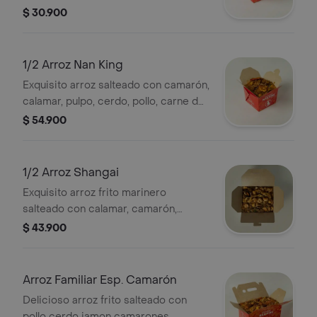
(sugerido para 1)
$ 30.900
1/2 Arroz Nan King
Exquisito arroz salteado con camarón,
calamar, pulpo, cerdo, pollo, carne de
res, tortilla de huevo, cebollín y raíces.
$ 54.900
(sugerido para 1)
1/2 Arroz Shangai
Exquisito arroz frito marinero
salteado con calamar, camarón,
palmito de cangrejo, trocitos de
$ 43.900
pescado, pulpo, cebollín y raíces.
(sugerido para 1)
Arroz Familiar Esp. Camarón
Delicioso arroz frito salteado con
pollo cerdo jamon camarones