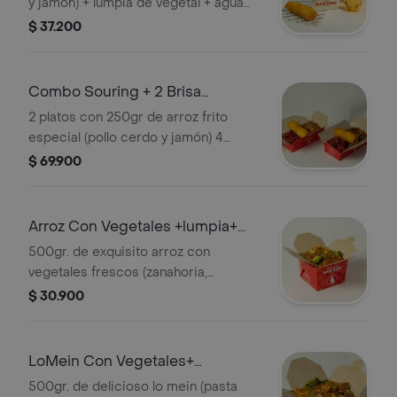
y jamón) + lumpia de vegetal + agua
saborizada manzana 280ml
$ 37.200
Combo Souring + 2 Brisa
Manzana 280ml
2 platos con 250gr de arroz frito
especial (pollo cerdo y jamón) 4
trozos de pollocerdo en salsa
$ 69.900
agridulce y lumpias + 2 aguas brisa de
mnz
Arroz Con Vegetales +lumpia+
brisa mnzna
500gr. de exquisito arroz con
vegetales frescos (zanahoria,
pimentón, cebolla, champiñones,
$ 30.900
brócoli y tortilla de huevo) + crujiente
lumpia rellena de vegetales (repollo,
zanahorita y un toque de jamón con
LoMein Con Vegetales+
especisa que e dan ese sabor único y
lumpia+brisa mnzna
500gr. de delicioso lo mein (pasta
oriental) + agua brisa manzana 280ml