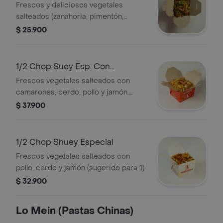
Frescos y deliciosos vegetales
salteados (zanahoria, pimentón,
cebolla, repollo, celery, brócoli,
$ 25.900
coliflor, champiñones, mazorquita
china) (sugerido para 1)
1/2 Chop Suey Esp. Con
Camarón
Frescos vegetales salteados con
camarones, cerdo, pollo y jamón.
(sugerido para 1)
$ 37.900
1/2 Chop Shuey Especial
Frescos vegetales salteados con
pollo, cerdo y jamón (sugerido para 1)
$ 32.900
Lo Mein (Pastas Chinas)