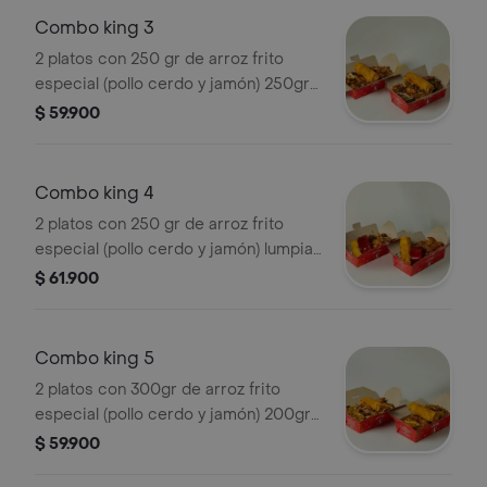
Combo king 3
2 platos con 250 gr de arroz frito
especial (pollo cerdo y jamón) 250gr
de trozos de pollo salteado con ricos
$ 59.900
vegetales y lumpias
Combo king 4
2 platos con 250 gr de arroz frito
especial (pollo cerdo y jamón) lumpia
y costilla de cerdo
$ 61.900
Combo king 5
2 platos con 300gr de arroz frito
especial (pollo cerdo y jamón) 200gr
de trozos de pollo en salsa de naranja
$ 59.900
y lumpias