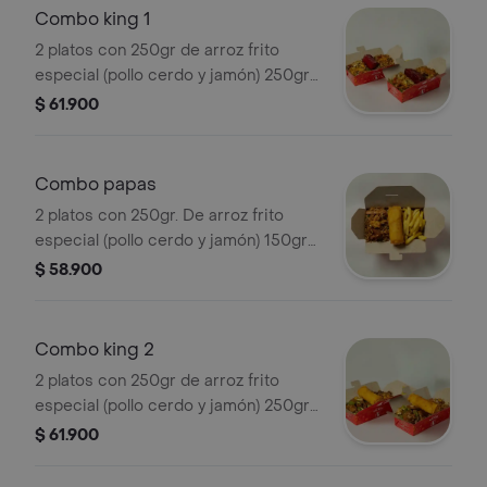
Combo king 1
2 platos con 250gr de arroz frito
especial (pollo cerdo y jamón) 250gr
de exquisito chopshuey especial y
$ 61.900
costillas
Combo papas
2 platos con 250gr. De arroz frito
especial (pollo cerdo y jamón) 150gr
de papas a la francesa y lumpias
$ 58.900
Combo king 2
2 platos con 250gr de arroz frito
especial (pollo cerdo y jamón) 250gr
de carne de res salteada con
$ 61.900
vegetales y lumpias