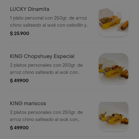
LUCKY Dinamita
1 plato personal con 250gr. de arroz
chino salteado al wok con cebollín y
raíces, acompañado de exquisitos
$ 25.900
camarones en salsa dinamita (10
camarones con un toque picante) y
una crujiente lumpia de vegetal.
KING Chopshuey Especial
2 platos personales con 250gr. de
arroz chino salteado al wok con
cebollín y raíces, acompañado de un
$ 49.900
exquisito chopshuey especial (pollo,
cerdo y jamón) y 2 crujientes lumpias
de vegetales.
KING mariscos
2 platos personales con 250gr. de
arroz chino salteado al wok con
cebollín y raíces, acompañado de
$ 49.900
deliciosos mariscos salteados con