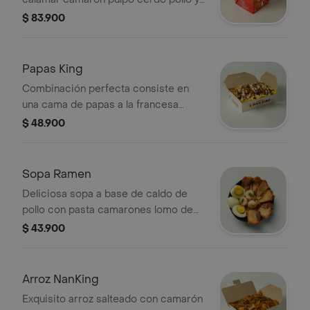
carne de res salteado con vegetales
$ 83.900
en salsa de ostras y salsa especial de
la casa
Papas King
Combinación perfecta consiste en
una cama de papas a la francesa
cubiertas con carne de res salteada
$ 48.900
con vegetales y un toque de tártara y
sirasha. (sugerido para 2)
Sopa Ramen
Deliciosa sopa a base de caldo de
pollo con pasta camarones lomo de
cerdo huevo y topping de cebollin.
$ 43.900
Exquisitos sabores orientales
Arroz NanKing
Exquisito arroz salteado con camarón