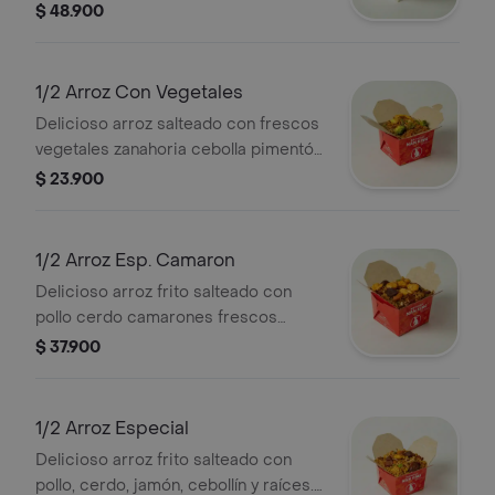
(sugerido para 2)
$ 48.900
1/2 Arroz Con Vegetales
Delicioso arroz salteado con frescos
vegetales zanahoria cebolla pimentón
champiñones mazorquita china
$ 23.900
cebollin y raices. (sugerido para 1)
1/2 Arroz Esp. Camaron
Delicioso arroz frito salteado con
pollo cerdo camarones frescos
cebollin y raices. (sugerido para 1)
$ 37.900
1/2 Arroz Especial
Delicioso arroz frito salteado con
pollo, cerdo, jamón, cebollín y raíces.