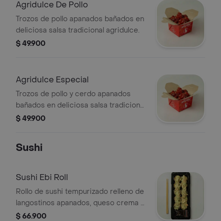
Agridulce De Pollo
Trozos de pollo apanados bañados en
deliciosa salsa tradicional agridulce.
$ 49.900
Agridulce Especial
Trozos de pollo y cerdo apanados
bañados en deliciosa salsa tradicional
agridulce.
$ 49.900
Sushi
Sushi Ebi Roll
Rollo de sushi tempurizado relleno de
langostinos apanados, queso crema y
aguacate coronado con una deliciosa
$ 66.900