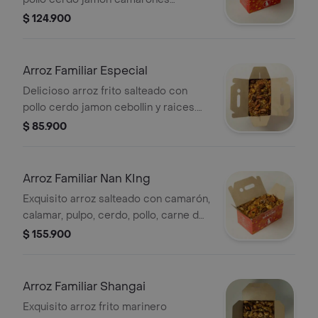
frescos cebollin y raices. (sugerido
$ 124.900
para 4)
Arroz Familiar Especial
Delicioso arroz frito salteado con
pollo cerdo jamon cebollin y raices.
(sugerido para 4)
$ 85.900
Arroz Familiar Nan KIng
Exquisito arroz salteado con camarón,
calamar, pulpo, cerdo, pollo, carne de
res, tortilla de huevo, cebollín y raíces
$ 155.900
Arroz Familiar Shangai
Exquisito arroz frito marinero