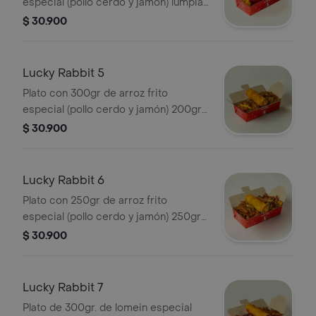
especial (pollo cerdo y jamón) lumpia
y costilla de cerdo
$ 30.900
Lucky Rabbit 5
Plato con 300gr de arroz frito
especial (pollo cerdo y jamón) 200gr
de trozos de pollo en salsa de naranja
$ 30.900
y lumpia
Lucky Rabbit 6
Plato con 250gr de arroz frito
especial (pollo cerdo y jamón) 250gr
de Lomein especial (pasta) y lumpia
$ 30.900
Lucky Rabbit 7
Plato de 300gr. de lomein especial