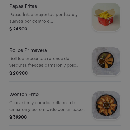
Papas Fritas
Papas fritas crujientes por fuera y
suaves por dentro el
acompañamiento perfecto para
$ 24.900
cualquier comida.
Rollos Primavera
Rollitos crocantes rellenos de
verduras frescas camaron y pollo
molido un clásico oriental que
$ 20.900
siempre apetece.
Wonton Frito
Crocantes y dorados rellenos de
camaron y polllo molido con un poco
de zanahoria y cebolla. Un bocado
$ 39.900
frito que fascina.