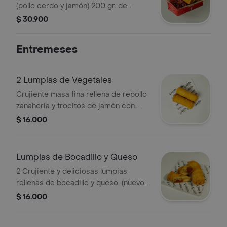
(pollo cerdo y jamón) 200 gr. de
trozos de pollocerdo en salsa
$ 30.900
agridulce y lumpia
Entremeses
2 Lumpias de Vegetales
Crujiente masa fina rellena de repollo
zanahoria y trocitos de jamón con
especias especiales que le dan el
$ 16.000
sabor perfecto
Lumpias de Bocadillo y Queso
2 Crujiente y deliciosas lumpias
rellenas de bocadillo y queso. (nuevo
sabor)
$ 16.000