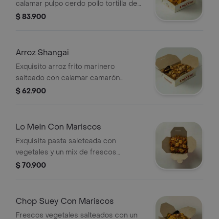
calamar pulpo cerdo pollo tortilla de
huevo cebollín y raíces. (sugerido para
$ 83.900
2)
Arroz Shangai
Exquisito arroz frito marinero
salteado con calamar camarón
palmito de cangrejo trocitos de
$ 62.900
pescado y pulpo. (sugerido para 2)
Lo Mein Con Mariscos
Exquisita pasta saleteada con
vegetales y un mix de frescos
mariscos (calamar camaron palmito
$ 70.900
de cangrejo trozos de pescado y
ostas). (sugerido para 2)
Chop Suey Con Mariscos
Frescos vegetales salteados con un