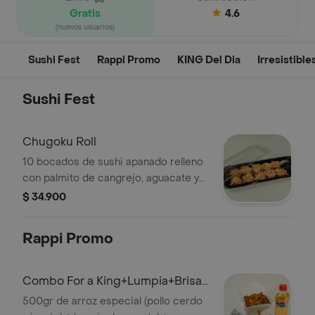
Gratis
4.6
(nuevos usuarios)
Sushi Fest
Rappi Promo
KING Del Dia
Irresistible
Sushi Fest
Chugoku Roll
10 bocados de sushi apanado relleno
con palmito de cangrejo, aguacate y
queo crema; bañado en salsa teriyaki
$ 34.900
Rappi Promo
Combo For a King+Lumpia+Brisa
mnza280ml
500gr de arroz especial (pollo cerdo