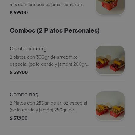
mix de mariscos calamar camaron
palmito de cangrejo trocitos de
$ 69.900
pescado y pulpo. (sugerido para 2)
Combos (2 Platos Personales)
Combo souring
2 platos con 300gr de arroz frito
especial (pollo cerdo y jamón) 200gr
de trozos de pollocerdo en salsa
$ 59.900
agridulce y lumpias
Combo king
2 Platos con 250gr. de arroz especial
(pollo cerdo y jamón) 250gr. de
exquisito chopsuey especial y lumpia
$ 57.900
(vegetal o jamón y queso)