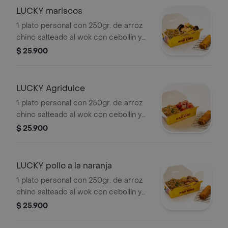
vegetal.
LUCKY mariscos
1 plato personal con 250gr. de arroz
chino salteado al wok con cebollín y
raíces, acompañado de deliciosos
$ 25.900
mariscos salteados con vegetales y
una crujiente lumpia de vegetal.
LUCKY Agridulce
1 plato personal con 250gr. de arroz
chino salteado al wok con cebollín y
raíces, acompañado de un exquisito
$ 25.900
pollo y cerdo en salsa agridulce y una
crujiente lumpia de vegetal.
LUCKY pollo a la naranja
1 plato personal con 250gr. de arroz
chino salteado al wok con cebollín y
raíces, acompañado de un delicioso
$ 25.900
pollo en salsa de naranja y una
crujiente lumpia de vegetal.