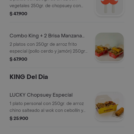
vegetales 250gr. de chopsuey con
vegetales. (100 vegetariano) + 2 aguas
$ 47.900
brisa de mnz
Combo King + 2 Brisa Manzana
280ml
2 platos con 250gr de arroz frito
especial (pollo cerdo y jamón) 250gr
de exquisito chopshuey especial y
$ 67.900
lumpias + 2 aguas brisas de mnz
KING Del Dia
LUCKY Chopsuey Especial
1 plato personal con 250gr. de arroz
chino salteado al wok con cebollín y
raíces, acompañado de un exquisito
$ 25.900
chopsuey especial (pollo, cerdo y
jamón) y una crujiente lumpia de