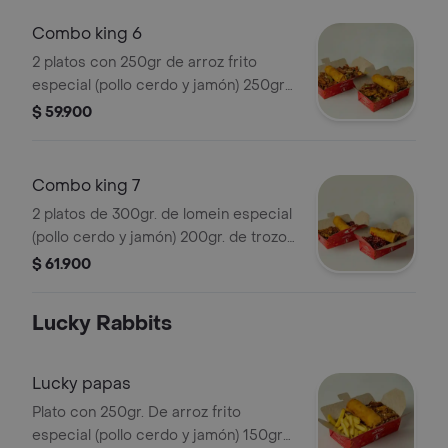
Combo king 6
2 platos con 250gr de arroz frito
especial (pollo cerdo y jamón) 250gr
de Lomein especial (pastas) y lumpias
$ 59.900
Combo king 7
2 platos de 300gr. de lomein especial
(pollo cerdo y jamón) 200gr. de trozos
de pollocerdo en salsa agridulce y
$ 61.900
lumpias
Lucky Rabbits
Lucky papas
Plato con 250gr. De arroz frito
especial (pollo cerdo y jamón) 150gr