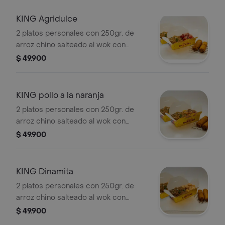
vegetales y 2 crujientes lumpias de
vegetales.
KING Agridulce
2 platos personales con 250gr. de
arroz chino salteado al wok con
cebollín y raíces, acompañado de un
$ 49.900
exquisito pollo y cerdo en salsa
agridulce y 2 crujientes lumpias de
vegetales.
KING pollo a la naranja
2 platos personales con 250gr. de
arroz chino salteado al wok con
cebollín y raíces, acompañado de un
$ 49.900
delicioso pollo en salsa de naranja y 2
crujientes lumpias de vegetales.
KING Dinamita
2 platos personales con 250gr. de
arroz chino salteado al wok con
cebollín y raíces, acompañado de
$ 49.900
exquisitos camarones en salsa