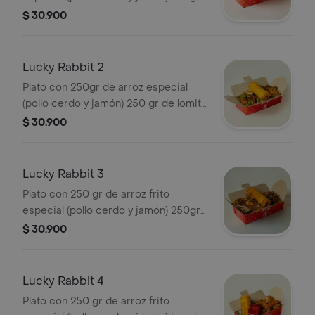
de exquisito chopshuey especial y
$ 30.900
costilla
Lucky Rabbit 2
Plato con 250gr de arroz especial
(pollo cerdo y jamón) 250 gr de lomito
de res salteado con ricos vegetales
$ 30.900
salteados y lumpia
Lucky Rabbit 3
Plato con 250 gr de arroz frito
especial (pollo cerdo y jamón) 250gr
de trozos de pollo salteado con ricos
$ 30.900
vegetales salteados y lumpia
Lucky Rabbit 4
Plato con 250 gr de arroz frito