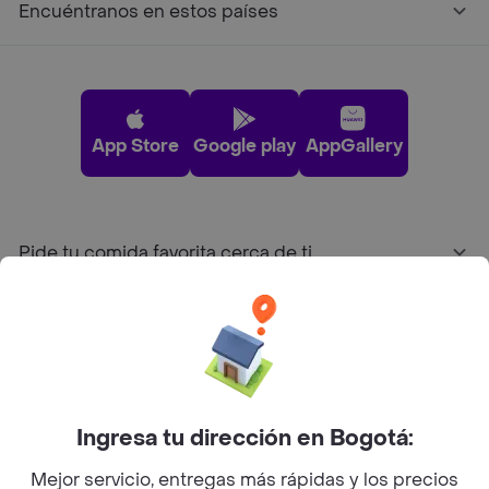
Encuéntranos en estos países
App Store
Google play
AppGallery
Pide tu comida favorita cerca de ti
Categorías
Únete a Rappi
Ingresa tu dirección en Bogotá:
Sobre Rappi
Mejor servicio, entregas más rápidas y los precios