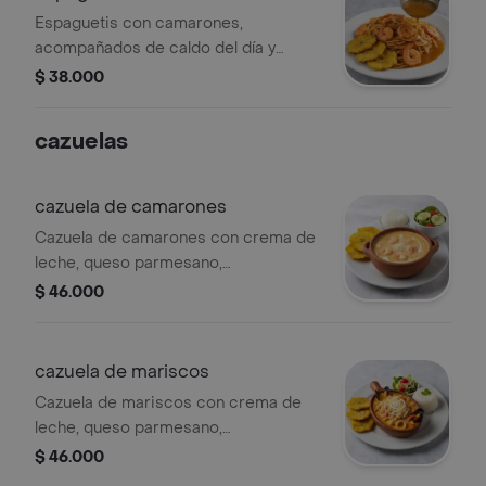
Espaguetis con camarones,
acompañados de caldo del día y
patacones.
$ 38.000
cazuelas
cazuela de camarones
Cazuela de camarones con crema de
leche, queso parmesano,
acompañada de patacones, arroz y
$ 46.000
ensalada.
cazuela de mariscos
Cazuela de mariscos con crema de
leche, queso parmesano,
acompañada de patacones, arroz y
$ 46.000
ensalada.