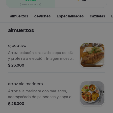
(nuevos usuarios)
almuerzos
ceviches
Especialidades
cazuelas
almuerzos
ejecutivo
Arroz, patacón, ensalada, sopa del día
y proteína a elección. Imagen muestra
pescado frito.
$ 23.000
arroz ala marinera
Arroz a la marinera con mariscos,
acompañado de patacones y sopa del
día.
$ 28.000