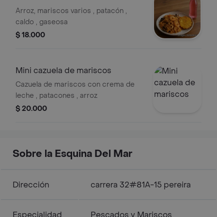
Postobón 250ml
Arroz, mariscos varios , patacón ,
caldo , gaseosa
$ 18.000
Mini cazuela de mariscos
Cazuela de mariscos con crema de
leche , patacones , arroz
$ 20.000
Sobre la Esquina Del Mar
Dirección
carrera 32#81A-15 pereira
Especialidad
Pescados y Mariscos