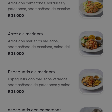
Arroz con camarones, verduras y
patacones, acompañado de ensalada
y caldo del día.
$ 38.000
Arroz ala marinera
Arroz con mariscos variados,
acompañado de ensalada, caldo del
día y patacones.
$ 38.000
Espaguetis ala marinera
Espaguetis con mariscos variados,
acompañados de patacones y caldo
del día.
$ 38.000
espaguetis con camarones