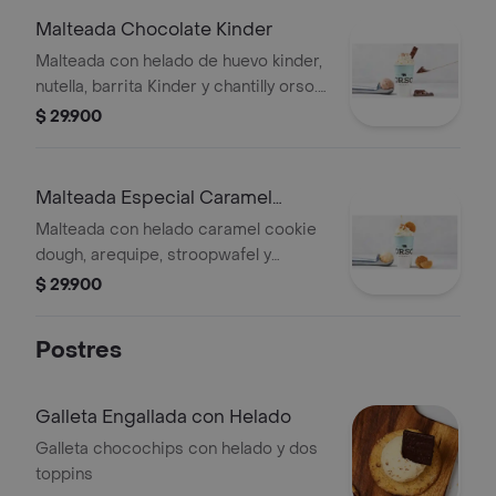
Malteada Chocolate Kinder
Malteada con helado de huevo kinder,
nutella, barrita Kinder y chantilly orso.
Tamaño 12 oz.
$ 29.900
Malteada Especial Caramel
Cookie Dough
Malteada con helado caramel cookie
dough, arequipe, stroopwafel y
chantilly orso. Tamaño 12 oz.
$ 29.900
Postres
Galleta Engallada con Helado
Galleta chocochips con helado y dos
toppins