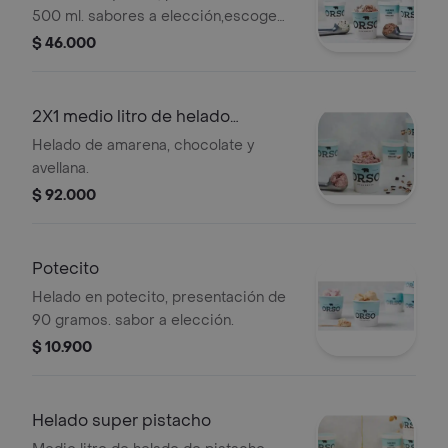
500 ml. sabores a elección,escoge
hasta 2 sabores.
$ 46.000
2X1 medio litro de helado
crocante
Helado de amarena, chocolate y
avellana.
$ 92.000
Potecito
Helado en potecito, presentación de
90 gramos. sabor a elección.
$ 10.900
Helado super pistacho