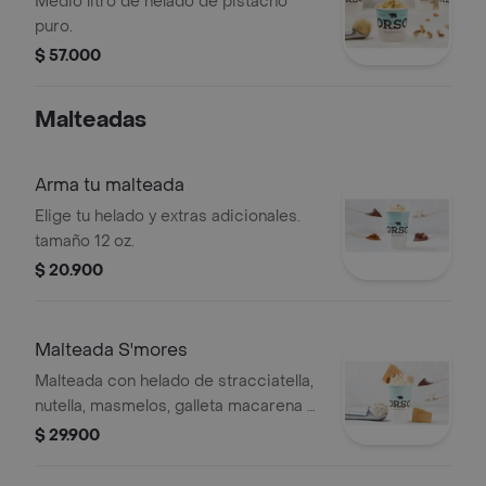
Medio litro de helado de pistacho
puro.
$ 57.000
Malteadas
Arma tu malteada
Elige tu helado y extras adicionales.
tamaño 12 oz.
$ 20.900
Malteada S'mores
Malteada con helado de stracciatella,
nutella, masmelos, galleta macarena y
chantilly orso. Tamaño 12 oz.
$ 29.900