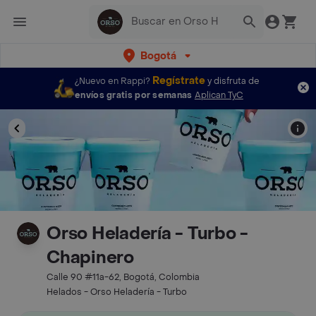
Bogotá
Regístrate
¿Nuevo en Rappi?
y disfruta de
envíos gratis por semanas
Aplican TyC
Orso Heladería - Turbo -
Chapinero
Calle 90 #11a-62, Bogotá, Colombia
Helados - Orso Heladería - Turbo