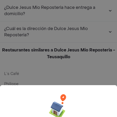
¿Dulce Jesus Mio Reposteria hace entrega a
domicilio?
¿Cuál es la dirección de Dulce Jesus Mio
Reposteria?
Restaurantes similares a Dulce Jesus Mio Reposteria -
Teusaquillo
L´s Café
Philippe
Baskin Robbins
La Cesta
Mercari - Postres