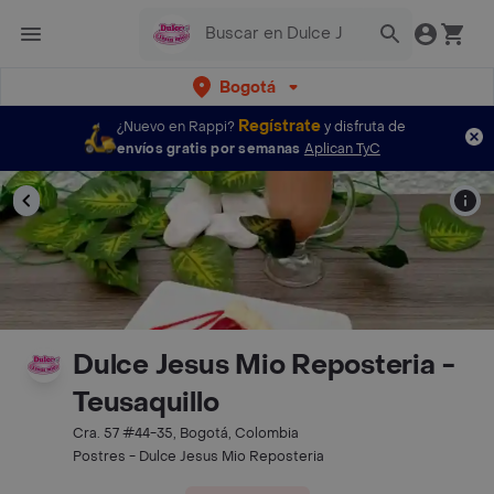
Bogotá
Regístrate
¿Nuevo en Rappi?
y disfruta de
envíos gratis por semanas
Aplican TyC
Dulce Jesus Mio Reposteria -
Teusaquillo
Cra. 57 #44-35, Bogotá, Colombia
Postres - Dulce Jesus Mio Reposteria