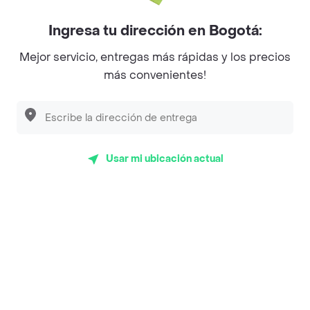
Myriam Camhi Co
Ingresa tu dirección en Bogotá:
Magnifique
Mejor servicio, entregas más rápidas y los precios
más convenientes!
Empanaditas de Pipian - Empanadas
Desayunadero de la 42
Luisa Postres
Sopitas y Frijoladas
Usar mi ubicación actual
Subway
Top Marcas y Cadenas de Restaurantes
Encuéntranos en estos países