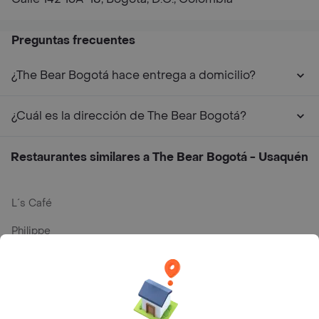
Preguntas frecuentes
¿The Bear Bogotá hace entrega a domicilio?
¿Cuál es la dirección de The Bear Bogotá?
Restaurantes similares a The Bear Bogotá - Usaquén
L´s Café
Philippe
Baskin Robbins
La Cesta
Mercari - Postres