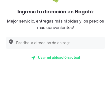
Myriam Camhi Co
Ingresa tu dirección en Bogotá:
Magnifique
Mejor servicio, entregas más rápidas y los precios
más convenientes!
Empanaditas de Pipian - Empanadas
Desayunadero de la 42
Luisa Postres
Sopitas y Frijoladas
Usar mi ubicación actual
Subway
Top Marcas y Cadenas de Restaurantes
Encuéntranos en estos países