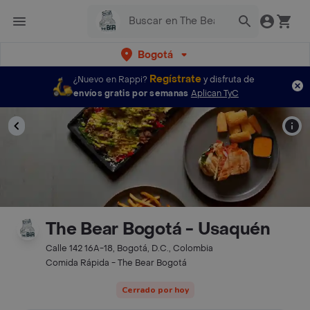
Bogotá
Regístrate
¿Nuevo en Rappi?
y disfruta de
envíos gratis por semanas
Aplican TyC
The Bear Bogotá - Usaquén
Calle 142 16A-18, Bogotá, D.C., Colombia
Comida Rápida - The Bear Bogotá
Cerrado por hoy