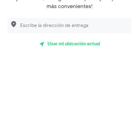
más convenientes!
Desayunadero de la 42
Luisa Postres
Sopitas y Frijoladas
Usar mi ubicación actual
Subway
Top Marcas y Cadenas de Restaurantes
Encuéntranos en estos países
App Store
Google play
AppGallery