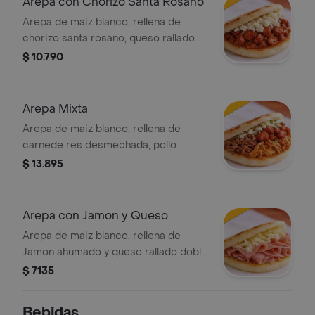
Arepa con Chorizo Santa Rosano
Arepa de maiz blanco, rellena de
chorizo santa rosano, queso rallado
doble crema y deliciosa salsa criolla.
$ 10.790
Arepa Mixta
Arepa de maiz blanco, rellena de
carnede res desmechada, pollo
desmechado, chorizo santa rosano,
$ 13.895
queso rallado doble crema y deliciosa
salsa criolla.
Arepa con Jamon y Queso
Arepa de maiz blanco, rellena de
Jamon ahumado y queso rallado doble
crema.
$ 7135
Bebidas