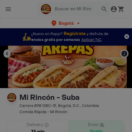
Bogotá
Regístrate
¿Nuevo en Rappi?
y disfruta de
envíos gratis por semanas
Aplican TyC
Mi Rincón - Suba
Carrera 89B 128C-31, Bogotá, D.C., Colombia
Comida Rápida - Mi Rincón
Delivery
Envío
Gratis
35 min