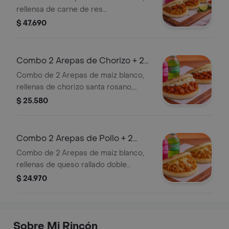
rellensa de carne de res
desmechada, pollo desmechado,
$ 47.690
chorizo santa rosano, queso rallado
doble crema, deliciosa salsa criolla y
3 Gaseosas.
Combo 2 Arepas de Chorizo + 2
Gaseosas
Combo de 2 Arepas de maiz blanco,
rellenas de chorizo santa rosano,
queso rallado doble crema , deliciosa
$ 25.580
salsa criolla y 2 gaseosas
Combo 2 Arepas de Pollo + 2
Gaseosas
Combo de 2 Arepas de maiz blanco,
rellenas de queso rallado doble
crema, pollo desmechado y salsa
$ 24.970
criolla y 2 Gaseosas.
Sobre Mi Rincón