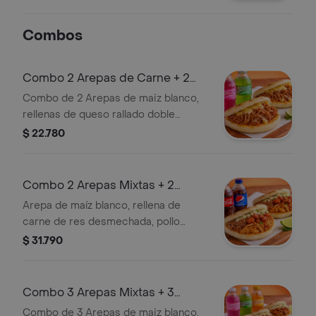
Combos
Combo 2 Arepas de Carne + 2
Gaseosas
Combo de 2 Arepas de maiz blanco,
rellenas de queso rallado doble
crema, carne de res desmechada y
$ 22.780
deliciosa salsa criolla y 2 gaseosas.
Combo 2 Arepas Mixtas + 2
Gaseosas
Arepa de maíz blanco, rellena de
carne de res desmechada, pollo
desmechado, chorizo santa rosano,
$ 31.790
queso rallado doble crema y deliciosa
salsa criolla.
Combo 3 Arepas Mixtas + 3
Gaseosas
Combo de 3 Arepas de maiz blanco,