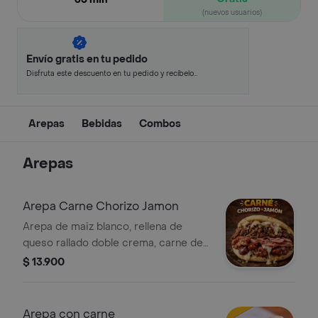
(nuevos usuarios)
Envío gratis en tu pedido
Disfruta este descuento en tu pedido y recíbelo
en minutos.
Arepas
Bebidas
Combos
Arepas
Arepa Carne Chorizo Jamon
Arepa de maiz blanco, rellena de
queso rallado doble crema, carne de
res desmechada, Chorizo Santa
$ 13.900
rosano, Jamon ahumado y deliciosa
salsa criolla.
Arepa con carne