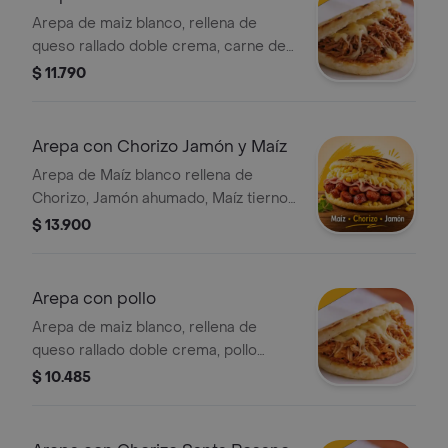
Arepa de maiz blanco, rellena de
queso rallado doble crema, carne de
res desmechada y deliciosa salsa
$ 11.790
criolla.
Arepa con Chorizo Jamón y Maíz
Arepa de Maíz blanco rellena de
Chorizo, Jamón ahumado, Maíz tierno,
Queso rallado doble crema y
$ 13.900
deliciosa Salsa criolla.
Arepa con pollo
Arepa de maiz blanco, rellena de
queso rallado doble crema, pollo
desmechado y salsa criolla.
$ 10.485