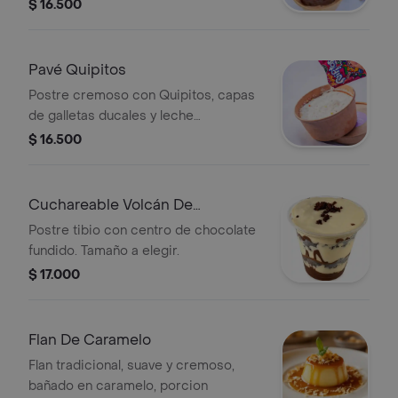
Chocohappy. Tamaño a elegir.
$ 16.500
Pavé Quipitos
Postre cremoso con Quipitos, capas
de galletas ducales y leche
condensada, ideal para compartir.
$ 16.500
Tamaño a elegir.
Cuchareable Volcán De
Chocolate
Postre tibio con centro de chocolate
fundido. Tamaño a elegir.
$ 17.000
Flan De Caramelo
Flan tradicional, suave y cremoso,
bañado en caramelo, porcion