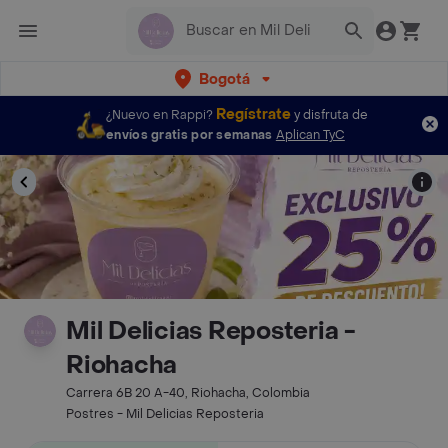
Bogotá
Regístrate
¿Nuevo en Rappi?
y disfruta de
envíos gratis por semanas
Aplican TyC
Mil Delicias Reposteria -
Riohacha
Carrera 6B 20 A-40, Riohacha, Colombia
Postres - Mil Delicias Reposteria