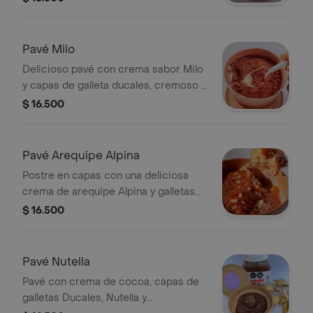
con galleta oreo y chocolatina
hershey
Pavé Milo
Delicioso pavé con crema sabor Milo
y capas de galleta ducales, cremoso y
con sabor intenso a chocolate y
$ 16.500
tamaño a elegir.
Pavé Arequipe Alpina
Postre en capas con una deliciosa
crema de arequipe Alpina y galletas
ducales, perfecto para los amantes
$ 16.500
del dulce tradicional y tamaño a elegir
Pavé Nutella
Pavé con crema de cocoa, capas de
galletas Ducales, Nutella y