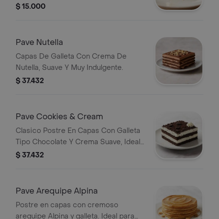
$ 15.000
Pave Nutella
Capas De Galleta Con Crema De
Nutella, Suave Y Muy Indulgente.
$ 37.432
Pave Cookies & Cream
Clasico Postre En Capas Con Galleta
Tipo Chocolate Y Crema Suave, Ideal
Para Los Amantes De Lo Dulce.
$ 37.432
Pave Arequipe Alpina
Postre en capas con cremoso
arequipe Alpina y galleta. Ideal para