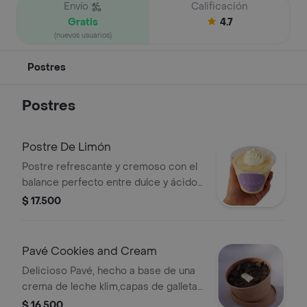
Envío
Calificación
Gratis
4.7
(nuevos usuarios)
Postres
Postres
Postre De Limón
Postre refrescante y cremoso con el
balance perfecto entre dulce y ácido,
9 oz
$ 17.500
Pavé Cookies and Cream
Delicioso Pavé, hecho a base de una
crema de leche klim,capas de galletas
ducales,arequipe colanta, decorado
$ 16.500