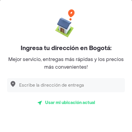
Categorías
Únete a Rappi
Ingresa tu dirección en Bogotá:
Sobre Rappi
Mejor servicio, entregas más rápidas y los precios
más convenientes!
Facebook
Twitter
Instagram
©
2026
Rappi Inc. All rights reserved.
Usar mi ubicación actual
Rappi S.A.S. --- NIT 900.843.898-9 --- Calle 63 # 16A-02
Bogotá D.C. --- notificacionesrappi@rappi.com