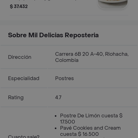
los amantes del dulce tradicional.
$ 37.432
Sobre Mil Delicias Reposteria
Carrera 6B 20 A-40, Riohacha,
Dirección
Colombia
Especialidad
Postres
Rating
4.7
Postre De Limón cuesta $
17.500
Pavé Cookies and Cream
cuesta $ 16.500
Cuanto sale?