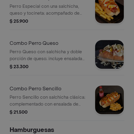
250ml según disponibilidad.
Perro Especial con una salchicha,
queso y tocineta; acompañado de
ensalada de repollo con zanahoria,
$ 25.900
pepino agridulce, cebolla cruda, ripio
de papa y salsas roja, rosada y piña.
Incluye papas francesas y gaseosa de
Combo Perro Queso
250ml según disponibilidad.
Perro Queso con salchicha y doble
porción de queso; incluye ensalada
de repollo con zanahoria, pepino
$ 23.300
agridulce, cebolla cruda, ripio de
papa y salsas roja, rosada y piña.
Incluye papas francesas y gaseosa de
Combo Perro Sencillo
350ml según disponibilidad.
Perro Sencillo con salchicha clásica;
complementado con ensalada de
repollo con zanahoria, pepino
$ 21.500
agridulce, cebolla cruda, ripio de
papa y salsas roja, rosada y piña.
Hamburguesas
Incluye papas francesas y gaseosa de