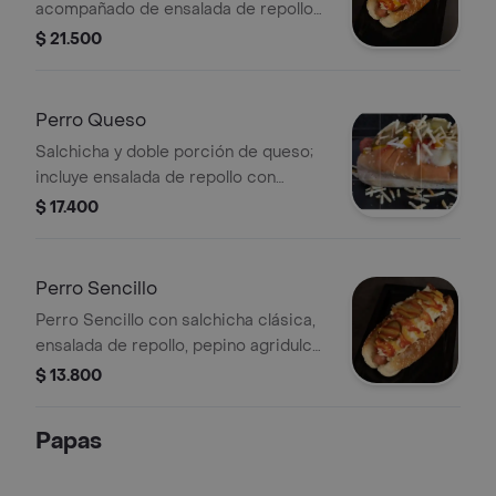
acompañado de ensalada de repollo
con zanahoria, pepino agridulce,
$ 21.500
cebolla cruda, ripio de papa y salsas
roja, rosada y piña.
Perro Queso
Salchicha y doble porción de queso;
incluye ensalada de repollo con
zanahoria, pepino agridulce, cebolla
$ 17.400
cruda, ripio de papa y salsas roja,
rosada y piña.
Perro Sencillo
Perro Sencillo con salchicha clásica,
ensalada de repollo, pepino agridulce,
cebolla, ripio de papa y salsas roja,
$ 13.800
rosada y piña.
Papas