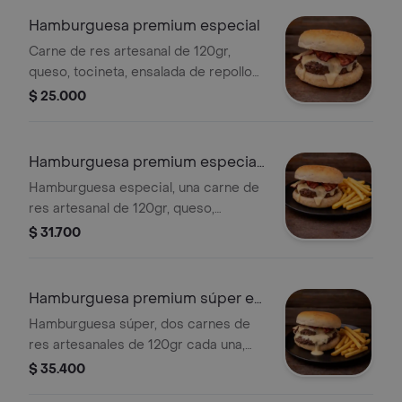
rosada y piña. Nuestras ensaladas y
Hamburguesa premium especial
salsas van aparte.
Carne de res artesanal de 120gr,
queso, tocineta, ensalada de repollo
con zanahoria, pepino, cebolla cruda,
$ 25.000
salsa de la casa, roja, rosada y piña.
Nuestras ensaladas y salsas van
aparte.
Hamburguesa premium especial
en combo
Hamburguesa especial, una carne de
res artesanal de 120gr, queso,
tocineta, ensalada de repollo con
$ 31.700
zanahoria, pepino agridulce y cebolla
cruda, ripio de papa, salsa de la casa,
roja, rosada y piña, papas a la
Hamburguesa premium súper en
francesa y gaseosa 250ml. Nuestras
combo
Hamburguesa súper, dos carnes de
ensaladas y salsas van aparte.
res artesanales de 120gr cada una,
dos quesos, tocineta, ensalada de
$ 35.400
repollo con zanahoria, pepino