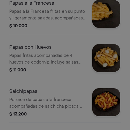
Papas a la Francesa
Papas a la Francesa fritas en su punto
y ligeramente saladas, acompañadas
de salsa roja, rosada y piña.
$ 10.000
Papas con Huevos
Papas fritas acompañadas de 4
huevos de codorniz. Incluye salsas
roja y rosada.
$ 11.000
Salchipapas
Porción de papas a la francesa,
acompañadas de salchicha picada;
servidas con salsa roja, rosada y piña.
$ 13.200