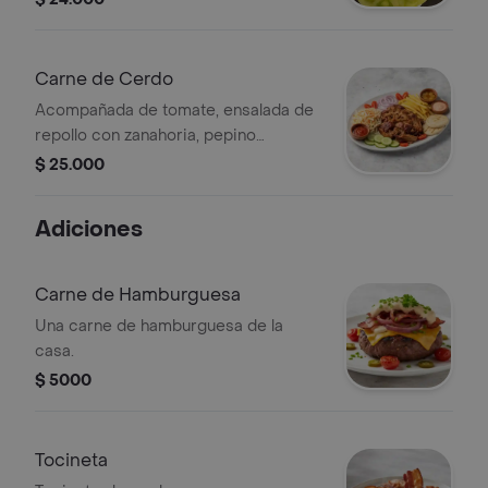
agridulce, cebolla cruda, papas a la
francesa, arepa y salsa roja, rosada y
piña.
Carne de Cerdo
Acompañada de tomate, ensalada de
repollo con zanahoria, pepino
agridulce, cebolla cruda, papas a la
$ 25.000
francesa, arepa y salsa roja, rosada y
piña.
Adiciones
Carne de Hamburguesa
Una carne de hamburguesa de la
casa.
$ 5000
Tocineta