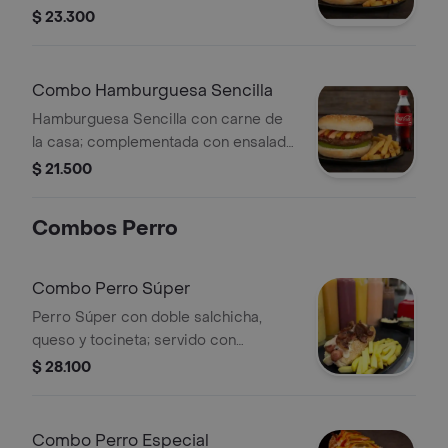
queso, ensalada de repollo, pepino
$ 23.300
agridulce, cebolla, ripio de papa,
salsas roja, rosada y piña. Incluye
papas francesas y gaseosa de 350ml.
Combo Hamburguesa Sencilla
Hamburguesa Sencilla con carne de
la casa; complementada con ensalada
de repollo con zanahoria, pepino
$ 21.500
agridulce, cebolla cruda, ripio de
papa y salsas roja, rosada y piña.
Combos Perro
Incluye papas francesas y gaseosa de
250ml según disponibilidad.
Combo Perro Súper
Perro Súper con doble salchicha,
queso y tocineta; servido con
ensalada de repollo con zanahoria,
$ 28.100
pepino agridulce, cebolla cruda, ripio
de papa y salsas roja, rosada y piña.
Incluye papas francesas y gaseosa de
Combo Perro Especial