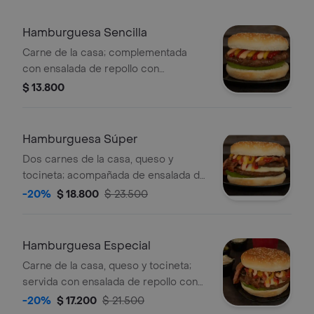
350ml según disponibilidad.
Hamburguesa Sencilla
Carne de la casa; complementada
con ensalada de repollo con
zanahoria, pepino agridulce, cebolla
$ 13.800
cruda, ripio de papa y salsas roja,
rosada y piña.
Hamburguesa Súper
Dos carnes de la casa, queso y
tocineta; acompañada de ensalada de
repollo con zanahoria, pepino
-20%
$ 18.800
$ 23.500
agridulce, cebolla cruda, ripio de
papa y salsas roja, rosada y piña.
Hamburguesa Especial
Carne de la casa, queso y tocineta;
servida con ensalada de repollo con
zanahoria, pepino agridulce, cebolla
-20%
$ 17.200
$ 21.500