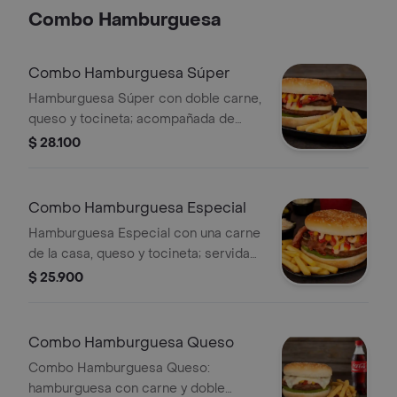
agridulce y cebolla cruda, ripio de
Combo Hamburguesa
papa, salsa de la casa, roja, rosada y
piña, papas a la francesa y gaseosa
250ml. Nuestras ensaladas y salsas
Combo Hamburguesa Súper
van aparte.
Hamburguesa Súper con doble carne,
queso y tocineta; acompañada de
ensalada de repollo con zanahoria,
$ 28.100
pepino agridulce, cebolla cruda, ripio
de papa y salsa roja, rosada y piña.
Incluye papas francesas y gaseosa de
Combo Hamburguesa Especial
250ml según disponibilidad.
Hamburguesa Especial con una carne
de la casa, queso y tocineta; servida
con ensalada de repollo y zanahoria,
$ 25.900
pepino agridulce, cebolla cruda, ripio
de papa y salsas roja, rosada y piña.
Incluye papas francesas y gaseosa de
Combo Hamburguesa Queso
250ml según disponibilidad.
Combo Hamburguesa Queso:
hamburguesa con carne y doble