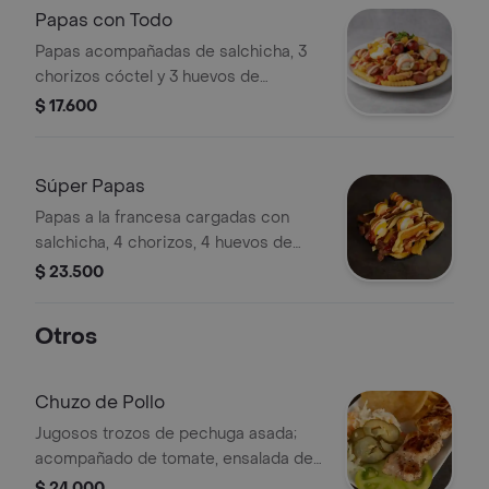
Papas con Todo
Papas acompañadas de salchicha, 3
chorizos cóctel y 3 huevos de
codorniz; terminadas con salsa roja,
$ 17.600
rosada y piña.
Súper Papas
Papas a la francesa cargadas con
salchicha, 4 chorizos, 4 huevos de
codorniz, tocineta y queso;
$ 23.500
acompañadas con salsa roja, rosada y
piña.
Otros
Chuzo de Pollo
Jugosos trozos de pechuga asada;
acompañado de tomate, ensalada de
repollo con zanahoria, pepino
$ 24.000