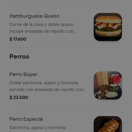
cruda, ripio de papa y salsas roja,
rosada y piña.
Hamburguesa Queso
Carne de la casa y doble queso;
incluye ensalada de repollo con
zanahoria, pepino agridulce, cebolla
$ 17.600
cruda, ripio de papa y salsas roja,
rosada y piña.
Perros
Perro Súper
Doble salchicha, queso y tocineta;
servido con ensalada de repollo con
zanahoria, pepino agridulce, cebolla
$ 23.500
cruda, ripio de papa y salsas roja,
rosada y piña.
Perro Especial
Salchicha, queso y tocineta;