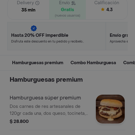
Delivery
Envío
Calificación
Gratis
4.3
35 min
(nuevos usuarios)
Hasta 20% OFF imperdible
Envío gratis
Disfruta este descuento en tu pedido y recíbelo
Aprovecha este d
en minutos.
y ahorra.
Hamburguesas premium
Combo Hamburguesa
Comb
Hamburguesas premium
Hamburguesa súper premium
Dos carnes de res artesanales de
120gr cada una, dos queso, tocineta,
ensalada de repollo con zanahoria,
$ 28.800
pepino agridulce y cebolla cruda,
ripio de papa, salsa de la casa, roja,