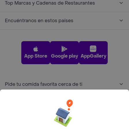
Top Marcas y Cadenas de Restaurantes
Encuéntranos en estos países
App Store
Google play
AppGallery
Pide tu comida favorita cerca de ti
Categorías
Únete a Rappi