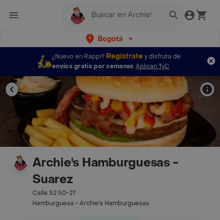
Bogotá
Regístrate
¿Nuevo en Rappi?
y disfruta de
envíos gratis por semanas
Aplican TyC
Archie's Hamburguesas -
Suarez
Calle 52 50-27
Hamburguesa - Archie's Hamburguesas