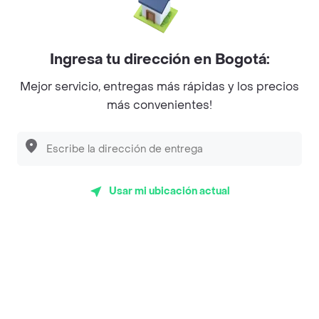
La Cesta
Mercari - Postres
Myriam Camhi Co
Ingresa tu dirección en Bogotá:
Magnifique
Mejor servicio, entregas más rápidas y los precios
más convenientes!
Empanaditas de Pipian - Empanadas
Desayunadero de la 42
Luisa Postres
Usar mi ubicación actual
Sopitas y Frijoladas
Subway
Top Marcas y Cadenas de Restaurantes