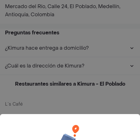
Mercado del Río, Calle 24, El Poblado, Medellín,
Antioquia, Colombia
Preguntas frecuentes
¿Kimura hace entrega a domicilio?
¿Cuál es la dirección de Kimura?
Restaurantes similares a Kimura - El Poblado
L´s Café
Philippe
Baskin Robbins