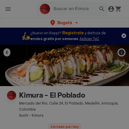
Bogotá
Regístrate
¿Nuevo en Rappi?
y disfruta de
envíos gratis por semanas
Aplican TyC
Kimura - El Poblado
Mercado del Río, Calle 24, El Poblado, Medellín, Antioquia,
Colombia
Sushi - Kimura
Cerrado por hoy