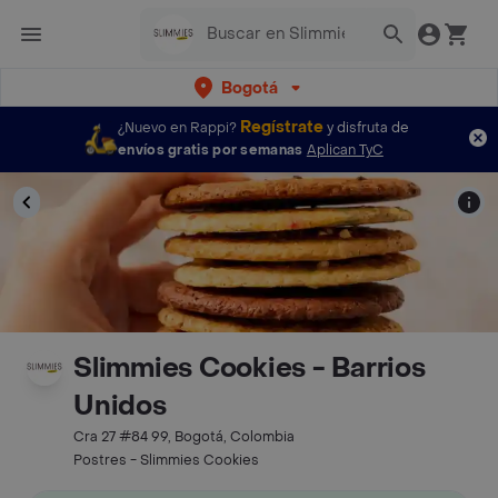
Bogotá
Regístrate
¿Nuevo en Rappi?
y disfruta de
envíos gratis por semanas
Aplican TyC
Slimmies Cookies - Barrios
Unidos
Cra 27 #84 99, Bogotá, Colombia
Postres - Slimmies Cookies