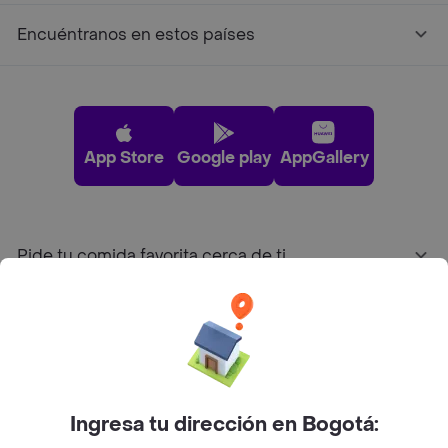
Encuéntranos en estos países
App Store
Google play
AppGallery
Pide tu comida favorita cerca de ti
Categorías
Únete a Rappi
Ingresa tu dirección en Bogotá:
Sobre Rappi