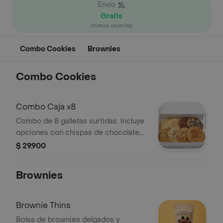
Envío
Gratis
(nuevos usuarios)
Combo Cookies
Brownies
Combo Cookies
Combo Caja x8
Combo de 8 galletas surtidas. Incluye
opciones con chispas de chocolate,
trozos de nuez y decoraciones de
$ 29.900
colores.
Brownies
Brownie Thins
Bolsa de brownies delgados y