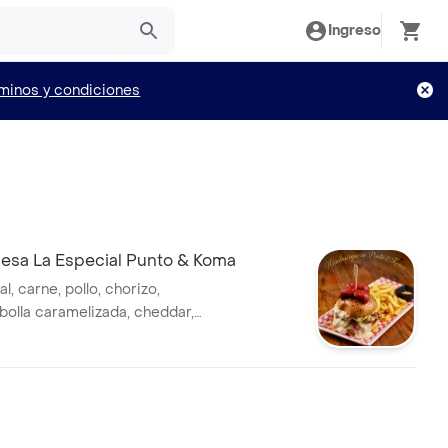
Ingreso
minos y condiciones
sa La Especial Punto & Koma
l, carne, pollo, chorizo,
ebolla caramelizada, cheddar,
 salsas. Con papas.