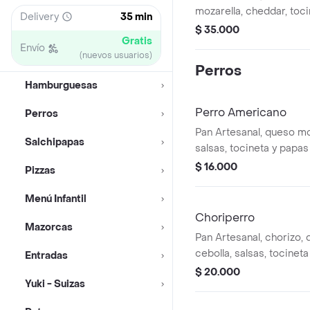
mozarella, cheddar, toci
Delivery
35 min
cebolla y salsas. Con pa
$ 35.000
Gratis
Envío
(nuevos usuarios)
Perros
Hamburguesas
Perro Americano
Perros
Pan Artesanal, queso moz
Salchipapas
salsas, tocineta y papa
$ 16.000
Pizzas
Menú Infantil
Choriperro
Mazorcas
Pan Artesanal, chorizo, 
cebolla, salsas, tocinet
Entradas
$ 20.000
Yuki - Suizas