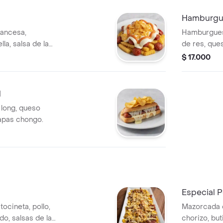
Hamburgue
ancesa,
Hamburguesa
la, salsa de la
de res, ques
s chongo.
$ 17.000
l
 long, queso
papas chongo.
Especial P
ocineta, pollo,
Mazorcada c
do, salsas de la
chorizo, but