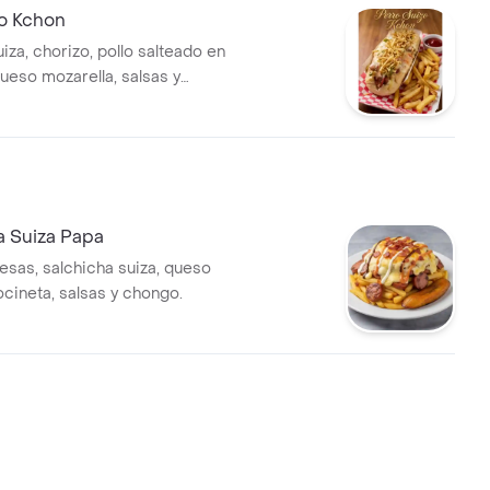
zo Kchon
iza, chorizo, pollo salteado en
ueso mozarella, salsas y
 papas francesas.
a Suiza Papa
esas, salchicha suiza, queso
ocineta, salsas y chongo.