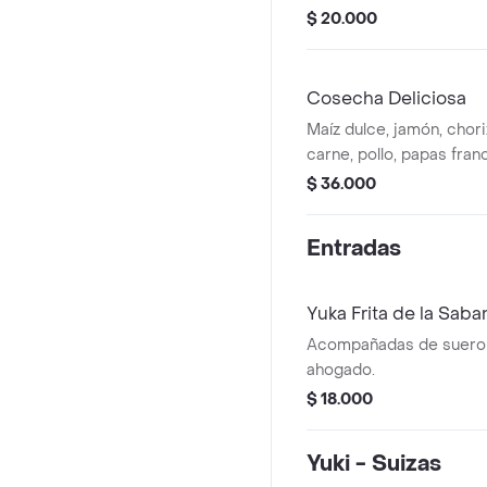
casa y papas chongo.
$ 20.000
Cosecha Deliciosa
Maíz dulce, jamón, choriz
carne, pollo, papas fran
vegetales, salsas y cho
$ 36.000
Entradas
Yuka Frita de la Saba
Acompañadas de suero 
ahogado.
$ 18.000
Yuki - Suizas