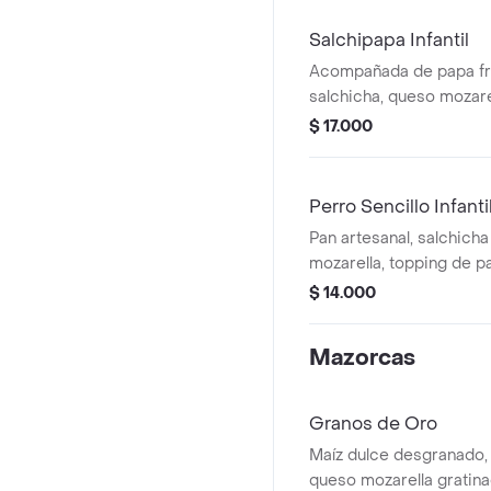
Salchipapa Infantil
Acompañada de papa fr
salchicha, queso mozarel
casa y topping de papa
$ 17.000
Perro Sencillo Infanti
Pan artesanal, salchicha
mozarella, topping de 
$ 14.000
Mazorcas
Granos de Oro
Maíz dulce desgranado, t
queso mozarella gratina