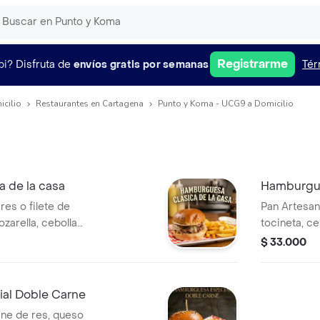
Registrarme
pi?
Disfruta de
envíos gratis por semanas
Tér
icilio
Restaurantes en Cartagena
Punto y Koma - UCG9 a Domicilio
 de la casa
Hamburgue
res o filete de
Pan Artesana
ozarella, cebolla
tocineta, c
 salsas. Con
vegetales y
$ 33.000
al Doble Carne
rne de res, queso