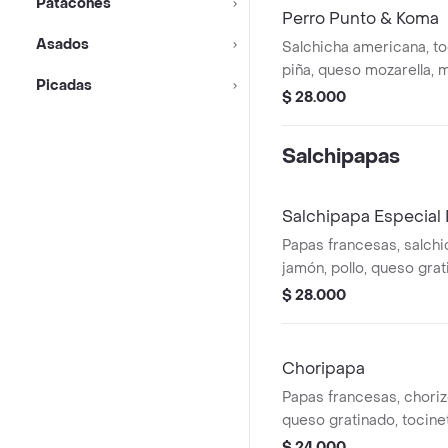
Patacones
Perro Punto & Koma
Asados
Salchicha americana, to
piña, queso mozarella, m
Picadas
chongo. Con papas fran
$ 28.000
Salchipapas
Salchipapa Especial
Papas francesas, salchic
jamón, pollo, queso grat
chongo.
$ 28.000
Choripapa
Papas francesas, chori
queso gratinado, tocinet
chongo.
$ 24.000