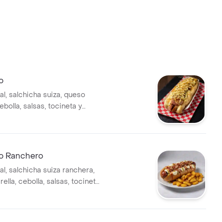
o
l, salchicha suiza, queso
ebolla, salsas, tocineta y
go.
zo Ranchero
l, salchicha suiza ranchera,
lla, cebolla, salsas, tocineta
ngo.