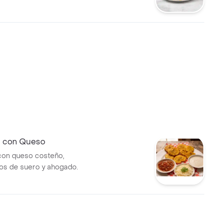
pas chongo.
 con Queso
con queso costeño,
s de suero y ahogado.