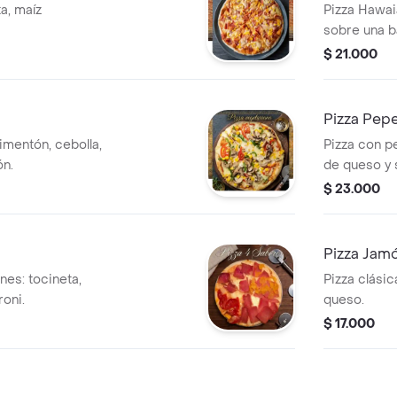
a, maíz
Pizza Hawai
sobre una b
$ 21.000
Pizza Pepe
imentón, cebolla,
Pizza con p
ón.
de queso y 
$ 23.000
Pizza Jam
nes: tocineta,
Pizza clási
oni.
queso.
$ 17.000