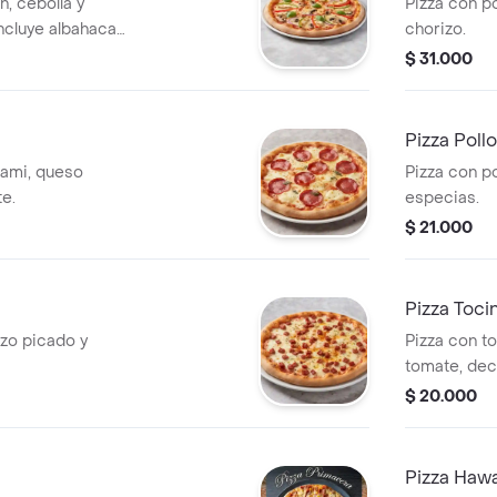
n, cebolla y
Pizza con p
ncluye albahaca
chorizo.
$ 31.000
Pizza Pollo
lami, queso
Pizza con p
te.
especias.
$ 21.000
Pizza Toci
zo picado y
Pizza con to
tomate, dec
$ 20.000
Pizza Haw