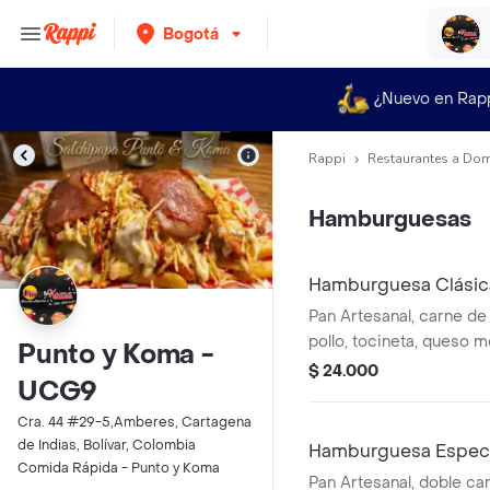
Bogotá
¿Nuevo en Rap
Rappi
Restaurantes a Dom
Hamburguesas
Hamburguesa Clásica
Pan Artesanal, carne de 
pollo, tocineta, queso m
Punto y Koma -
caramelizada, cheddar y
$ 24.000
UCG9
papas.
Cra. 44 #29-5,Amberes, Cartagena
de Indias, Bolívar, Colombia
Hamburguesa Especi
Comida Rápida - Punto y Koma
Pan Artesanal, doble ca