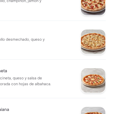
ollo, champiñón, jamón y
ollo desmechado, queso y
neta
cineta, queso y salsa de
orada con hojas de albahaca.
aiana