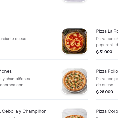
Pizza La R
bundante queso
Pizza con ch
peperoni. I
embutidos.
$ 31.000
iñones
Pizza Poll
lo y champiñones
Pizza con po
Decorada con
de queso.
$ 28.000
n, Cebolla y Champiñón
Pizza Cor