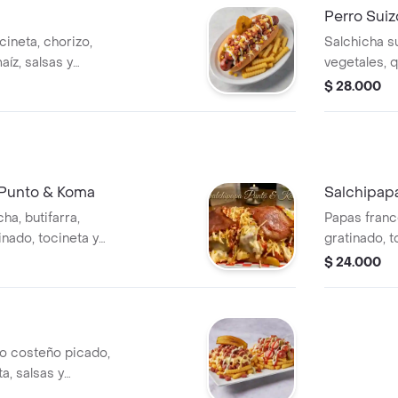
Perro Sui
cineta, chorizo,
Salchicha su
aíz, salsas y
vegetales, q
cesas.
chongo. Con
$ 28.000
 Punto & Koma
Salchipap
ha, butifarra,
Papas franc
inado, tocineta y
gratinado, t
$ 24.000
zo costeño picado,
a, salsas y