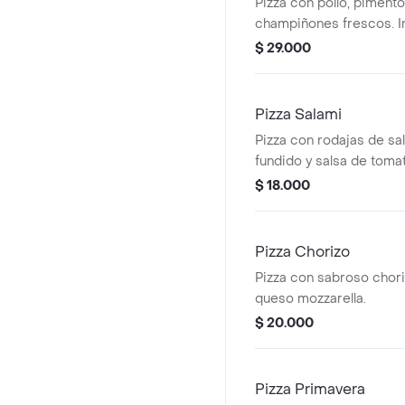
Pizza con pollo, pimentó
champiñones frescos. I
visible.
$ 29.000
Pizza Salami
Pizza con rodajas de sa
fundido y salsa de toma
$ 18.000
Pizza Chorizo
Pizza con sabroso chori
queso mozzarella.
$ 20.000
Pizza Primavera