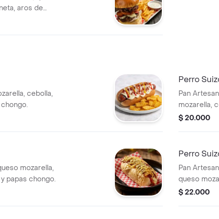
neta, aros de
pas.
Perro Suiz
arella, cebolla,
Pan Artesana
s chongo.
mozarella, c
papas chon
$ 20.000
Perro Sui
queso mozarella,
Pan Artesana
a y papas chongo.
queso mozare
y papas cho
$ 22.000