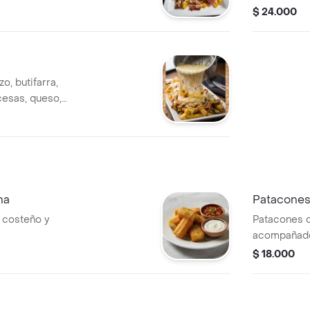
salsas y pa
$ 24.000
o, butifarra,
cesas, queso,
ngo.
na
Patacones
costeño y
Patacones 
acompañado
$ 18.000