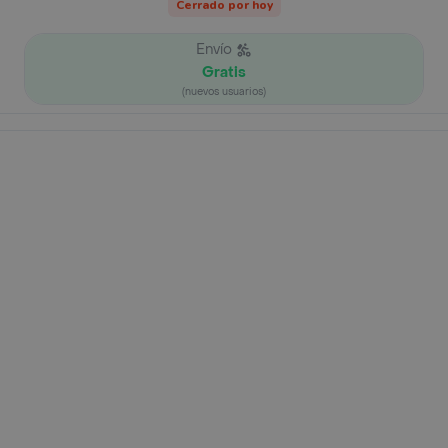
Cerrado por hoy
Envío
Gratis
(nuevos usuarios)