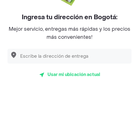
Myriam Camhi Co
Ingresa tu dirección en Bogotá:
Magnifique
Mejor servicio, entregas más rápidas y los precios
Empanaditas de Pipian - Empanadas
más convenientes!
Desayunadero de la 42
Luisa Postres
Sopitas y Frijoladas
Usar mi ubicación actual
Subway
Top Marcas y Cadenas de Restaurantes
Encuéntranos en estos países