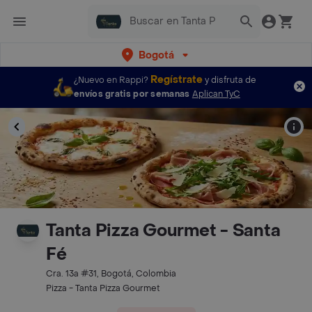
Bogotá
Regístrate
¿Nuevo en Rappi?
y disfruta de
envíos gratis por semanas
Aplican TyC
Tanta Pizza Gourmet - Santa
Fé
Cra. 13a #31, Bogotá, Colombia
Pizza - Tanta Pizza Gourmet