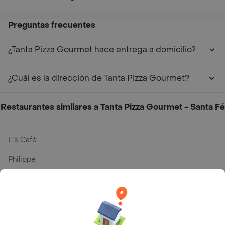
Preguntas frecuentes
¿Tanta Pizza Gourmet hace entrega a domicilio?
¿Cuál es la dirección de Tanta Pizza Gourmet?
Restaurantes similares a Tanta Pizza Gourmet - Santa Fé
L´s Café
Philippe
Baskin Robbins
La Cesta
Mercari - Postres