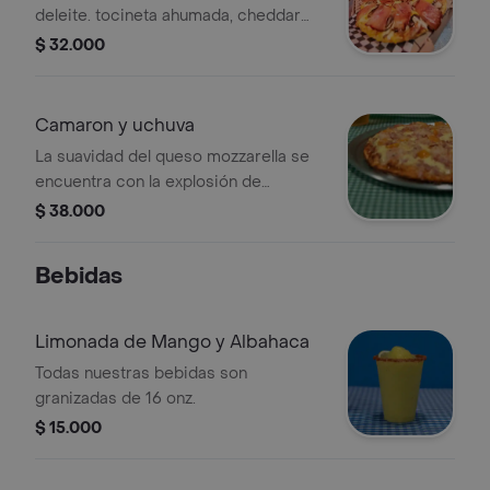
deleite. tocineta ahumada, cheddar
fundido y champiñones, una
$ 32.000
combinación irresistible que
despierta tus sentidos y desata el
antojo.
Camaron y uchuva
La suavidad del queso mozzarella se
encuentra con la explosión de
sabores de los camarones al ajillo. las
$ 38.000
uchuvas al horno añaden una nota
dulce y jugosa, mientras que la
Bebidas
tocineta ahumada agrega el toque
crujiente perfecto. .
Limonada de Mango y Albahaca
Todas nuestras bebidas son
granizadas de 16 onz.
$ 15.000