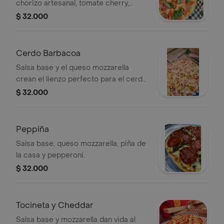
chorizo artesanal, tomate cherry,
albahaca fresca y un toque de miel. la
$ 32.000
mezcla perfecta con queso
mozzarella sobre nuestra base de
salsa especial. .
Cerdo Barbacoa
Salsa base y el queso mozzarella
crean el lienzo perfecto para el cerdo
desmechado bañado en salsa
$ 32.000
barbacoa, maíz tierno y cebollita roja.
Peppiña
Salsa base, queso mozzarella, piña de
la casa y pepperoni.
$ 32.000
Tocineta y Cheddar
Salsa base y mozzarella dan vida al