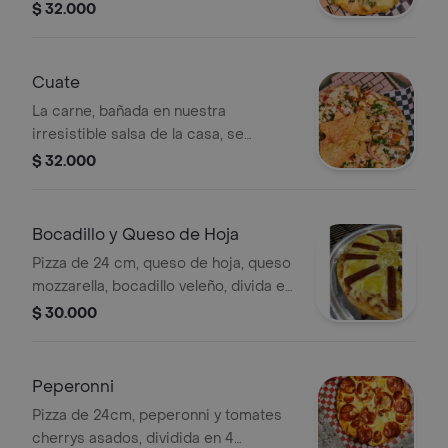
salsa base.
$ 32.000
Cuate
La carne, bañada en nuestra
irresistible salsa de la casa, se
combina con el dulce maíz, los
$ 32.000
tomates cherry explosivos, plumas de
cebolla morada fresca, cilantro y
crujientes nachos.
Bocadillo y Queso de Hoja
Pizza de 24 cm, queso de hoja, queso
mozzarella, bocadillo veleño, divida en
4 porciones.
$ 30.000
Peperonni
Pizza de 24cm, peperonni y tomates
cherrys asados, dividida en 4