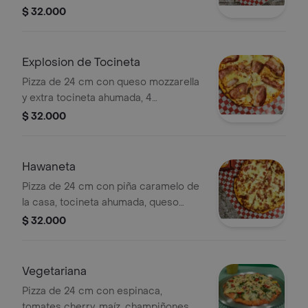
porciones.
$ 32.000
Explosion de Tocineta
Pizza de 24 cm con queso mozzarella
y extra tocineta ahumada, 4
porciones.
$ 32.000
Hawaneta
Pizza de 24 cm con piña caramelo de
la casa, tocineta ahumada, queso
mozarella, salsa base. 4 porciones.
$ 32.000
Vegetariana
Pizza de 24 cm con espinaca,
tomates cherry, maíz, champiñones, 4