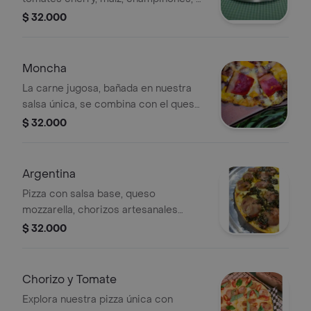
porciones.
$ 32.000
Moncha
La carne jugosa, bañada en nuestra
salsa única, se combina con el queso
cheddar fundido y la tocineta
$ 32.000
ahumada, creando una sinfonía de
sabores.
Argentina
Pizza con salsa base, queso
mozzarella, chorizos artesanales
asados y chimichurri argentino.
$ 32.000
Chorizo y Tomate
Explora nuestra pizza única con