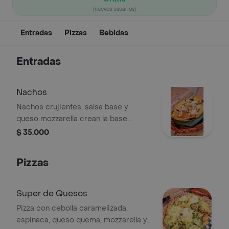
(nuevos usuarios)
Entradas
Pizzas
Bebidas
Entradas
Nachos
Nachos crujientes, salsa base y
queso mozzarella crean la base
perfecta. el cerdo desmechado en
$ 35.000
salsa barbacoa, la jugosa carne
molida, el dulce maíz tierno y la
Pizzas
frescura del cilantro se combinan en
una explosión de sabores que
deleitan tu paladar.
Super de Quesos
Pizza con cebolla caramelizada,
espinaca, queso quema, mozzarella y