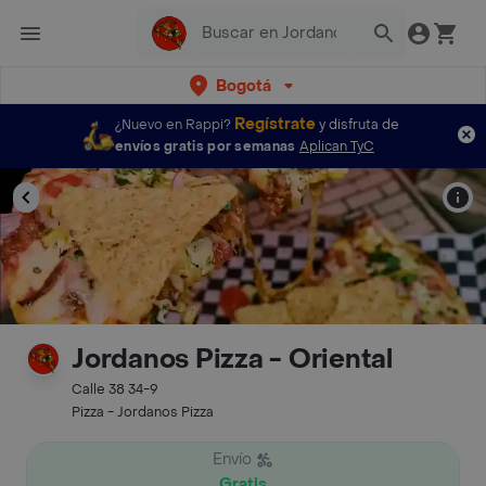
Bogotá
Regístrate
¿Nuevo en Rappi?
y disfruta de
envíos gratis por semanas
Aplican TyC
Jordanos Pizza - Oriental
Calle 38 34-9
Pizza - Jordanos Pizza
Envío
Gratis