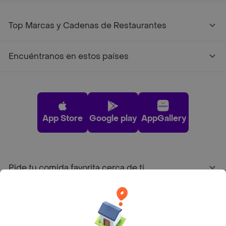
Top Marcas y Cadenas de Restaurantes
Encuéntranos en estos países
App Store
Google play
AppGallery
Pide tu comida favorita cerca de ti
Categorías