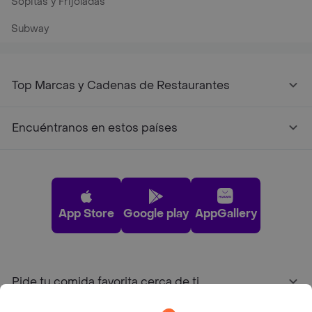
Sopitas y Frijoladas
Subway
Top Marcas y Cadenas de Restaurantes
Encuéntranos en estos países
App Store
Google play
AppGallery
Pide tu comida favorita cerca de ti