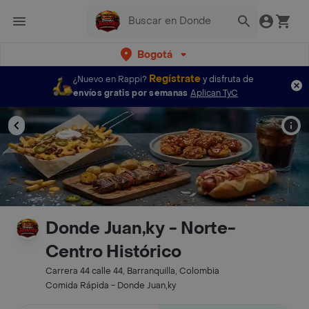
Bogotá
Regístrate
¿Nuevo en Rappi?
y disfruta de
envíos gratis por semanas
Aplican TyC
Donde Juan,ky - Norte-
Centro Histórico
Carrera 44 calle 44, Barranquilla, Colombia
Comida Rápida - Donde Juan,ky