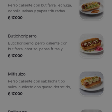
Perro caliente con butifarra, lechuga,
cebolla, salsas y papas trituradas.
$ 17.000
Butichoriperro
Butichoriperro: perro caliente con
butifarra, chorizo, papas fritas y
mayonesa.
$ 17.000
Mitisuizo
Perro caliente con salchicha tipo
suiza, cubierto con queso derretido,
cebollín y papas fritas como
$ 17.000
acompañamiento.