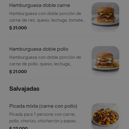
Hamburguesa doble carne
Hamburguesa con doble porción de
carne de res, queso, lechuga, tomate,
cebolla y pepinillos en pan con
$ 21.000
ajonjolí.
Hamburguesa doble pollo
Hamburguesa con doble porción de
carne de pollo, queso, lechuga,
tomate y cebolla en pan de ajonjolí.
$ 21.000
Salvajadas
Picada mixta (carne con pollo)
Picada para 1 persona con carne,
pollo, chorizo, chicharrón y papas.
Incluye guacamole y salsa roja.
$ 23.000