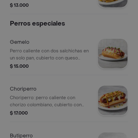
$ 13.000
Perros especiales
Gemelo
Perro caliente con dos salchichas en
un solo pan, cubierto con queso
rallado, cebolla, guacamole y salsa
$ 15.000
rosada.
Choriperro
Choriperro: perro caliente con
chorizo colombiano, cubierto con
salsas de mostaza y tomate, queso
$ 17.000
derretido y papas trituradas.
Butiperro