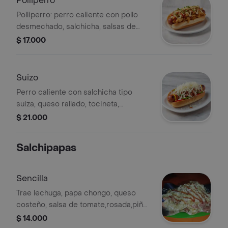
Polliperro
Polliperro: perro caliente con pollo
desmechado, salchicha, salsas de
tomate y mayonesa, y queso rallado.
$ 17.000
Suizo
Perro caliente con salchicha tipo
suiza, queso rallado, tocineta,
pimientos, mayonesa, mostaza y salsa
$ 21.000
de tomate.
Salchipapas
Sencilla
Trae lechuga, papa chongo, queso
costeño, salsa de tomate,rosada,piña
y tártara casera.
$ 14.000