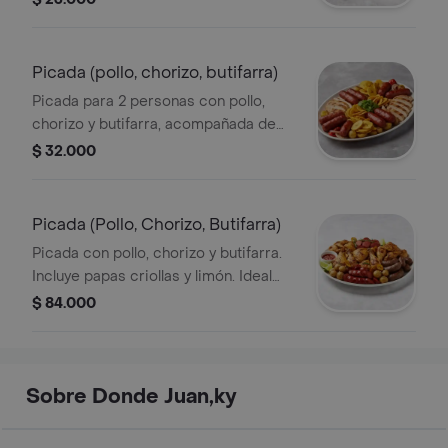
Picada (pollo, chorizo, butifarra)
Picada para 2 personas con pollo,
chorizo y butifarra, acompañada de
papas criollas y patacones.
$ 32.000
Picada (Pollo, Chorizo, Butifarra)
Picada con pollo, chorizo y butifarra.
Incluye papas criollas y limón. Ideal
para compartir entre 4 o 5 personas.
$ 84.000
Sobre Donde Juan,ky