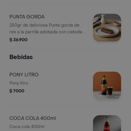
PUNTA GORDA
250gr de deliciosa Punta gorda de
res a la parrilla adobada con cebolla y
ajo ahumado. Acompañado de bollo o
$ 36.900
papa (según disponibilidad)
Bebidas
PONY LITRO
Pony litro
$ 7000
COCA COLA 400ml
Coca cola 400ml