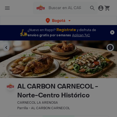
Bogotá
Regístrate
¿Nuevo en Rappi?
y disfruta de
envíos gratis por semanas
Aplican TyC
AL CARBON CARNECOL -
Norte-Centro Histórico
CARNECOL LA ARENOSA
Parrilla - AL CARBON CARNECOL