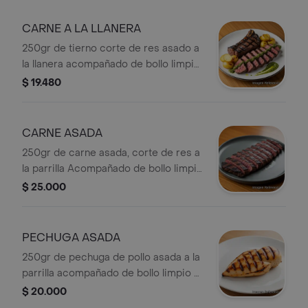
CARNE A LA LLANERA
250gr de tierno corte de res asado a
la llanera acompañado de bollo limpio
o papa (según disponibilidad)
$ 19.480
CARNE ASADA
250gr de carne asada, corte de res a
la parrilla Acompañado de bollo limpio
o papas (según disponibilidad)
$ 25.000
PECHUGA ASADA
250gr de pechuga de pollo asada a la
parrilla acompañado de bollo limpio o
papa (según disponibilidad)
$ 20.000