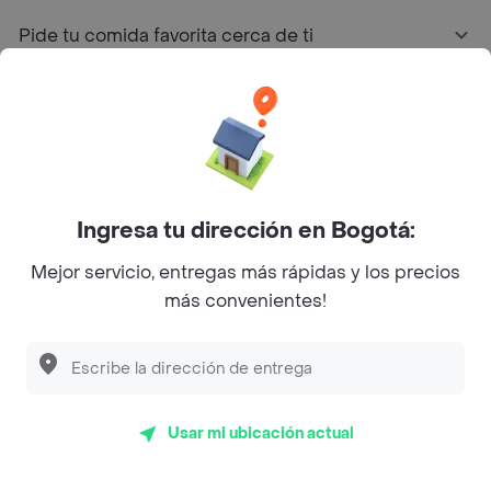
Pide tu comida favorita cerca de ti
Categorías
Únete a Rappi
Ingresa tu dirección en Bogotá:
Sobre Rappi
Mejor servicio, entregas más rápidas y los precios
más convenientes!
Facebook
Twitter
Instagram
©
2026
Rappi Inc. All rights reserved.
Usar mi ubicación actual
Rappi S.A.S. --- NIT 900.843.898-9 --- Calle 63 # 16A-02