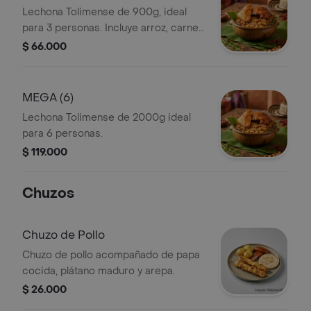
Lechona Tolimense de 900g, ideal
para 3 personas. Incluye arroz, carne
de cerdo y cuero crujiente.
$ 66.000
MEGA (6)
Lechona Tolimense de 2000g ideal
para 6 personas.
$ 119.000
Chuzos
Chuzo de Pollo
Chuzo de pollo acompañado de papa
cocida, plátano maduro y arepa.
$ 26.000