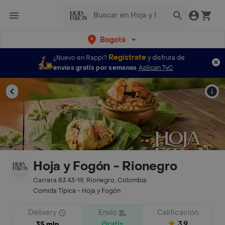
Bogotá
Regístrate
¿Nuevo en Rappi?
y disfruta de
envíos gratis por semanas
Aplican TyC
Hoja y Fogón - Rionegro
Carrera 83 43-19, Rionegro, Colombia
Comida Típica - Hoja y Fogón
Delivery
Envío
Calificación
Gratis
3.9
35 min