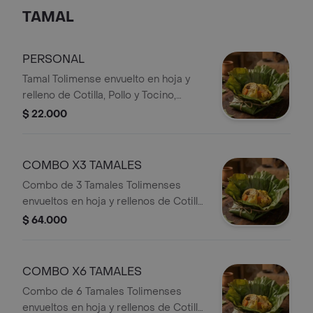
TAMAL
PERSONAL
Tamal Tolimense envuelto en hoja y
relleno de Cotilla, Pollo y Tocino,
acompañado de Huevo Cocido, Papa,
$ 22.000
Zanahoria y Masa de Arroz.
COMBO X3 TAMALES
Combo de 3 Tamales Tolimenses
envueltos en hoja y rellenos de Cotilla,
Pollo y Tocino, acompañados de
$ 64.000
Huevo Cocido, Papa, Zanahoria y
Masa de Arroz.
COMBO X6 TAMALES
Combo de 6 Tamales Tolimenses
envueltos en hoja y rellenos de Cotilla,