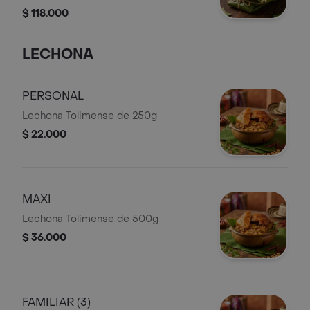
Pollo y Tocino, acompañados de
$ 118.000
Huevo Cocido, Papa, Zanahoria y
Masa de Arroz.
LECHONA
PERSONAL
Lechona Tolimense de 250g
$ 22.000
MAXI
Lechona Tolimense de 500g
$ 36.000
FAMILIAR (3)