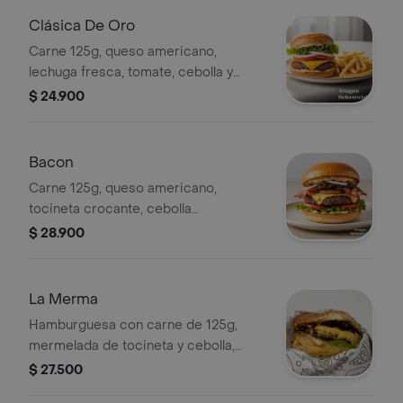
Clásica De Oro
Carne 125g, queso americano,
lechuga fresca, tomate, cebolla y
salsa de la casa Incluye papas
$ 24.900
Bacon
Carne 125g, queso americano,
tocineta crocante, cebolla
caramelizada, lechuga, tomate y salsa
$ 28.900
especial INCLUYE PAPAS
La Merma
Hamburguesa con carne de 125g,
mermelada de tocineta y cebolla,
queso americano y vegetales frescos.
$ 27.500
Incluye papas.