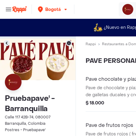
Bogotá
¿Nuevo en Rap
Rappi
Restaurantes a Dom
PAVE PERSONA
Pave chocolate y pia
Pave de chocolate y pia
de galletas ducales y c
Pruebapave' -
de la casa, un postre cl
$ 18.000
Barranquilla
disfrutar.
Calle 117 42B-74, 080007
Barranquilla, Colombia
Pave de frutos rojos
Postres - Pruebapave'
Pave de frutos rojos ( f