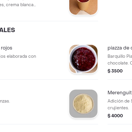
es, crema blanca
ra disfrutar
ALES
 rojos
piazza de 
jos elaborada con
Barquillo P
chocolate. 
total.
$ 3500
Merenguit
nzas.
Adición de 
crujientes.
$ 4000