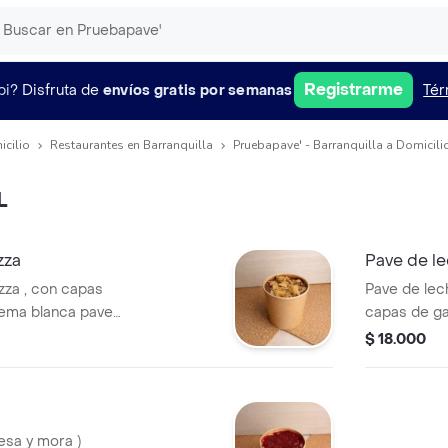
Registrarme
pi?
Disfruta de
envíos gratis por semanas
Tér
icilio
Restaurantes en Barranquilla
Pruebapave' - Barranquilla a Domicili
L
zza
Pave de le
zza , con capas
Pave de lec
rema blanca pave
capas de ga
ásico para
pave de la 
$ 18.000
para un pos
resa y mora )