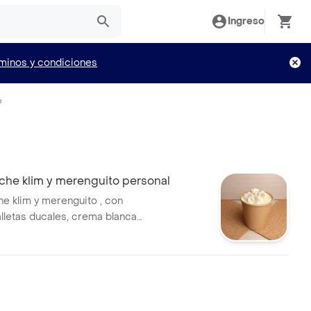
Ingreso
minos y condiciones
o
che klim y merenguito personal
he klim y merenguito , con
lletas ducales, crema blanca
casa y leche condensada, ideal
tre personal.