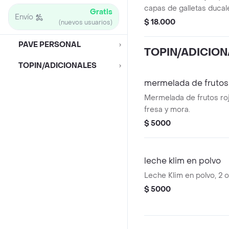
capas de galletas ducal
Gratis
Envío
pave de la casa. ideal pa
$ 18.000
(nuevos usuarios)
PAVE PERSONAL
TOPIN/ADICION
TOPIN/ADICIONALES
mermelada de frutos
Mermelada de frutos ro
fresa y mora.
$ 5000
leche klim en polvo
Leche Klim en polvo, 2 o
$ 5000