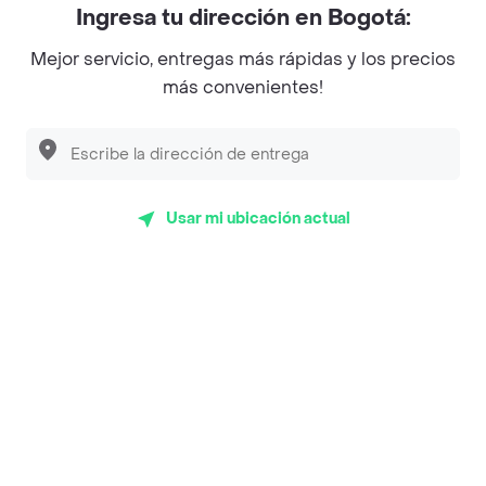
Ingresa tu dirección en Bogotá:
Magnifique
Mejor servicio, entregas más rápidas y los precios
Empanaditas de Pipian - Empanadas
más convenientes!
Desayunadero de la 42
Luisa Postres
Sopitas y Frijoladas
Usar mi ubicación actual
Subway
Top Marcas y Cadenas de Restaurantes
Encuéntranos en estos países