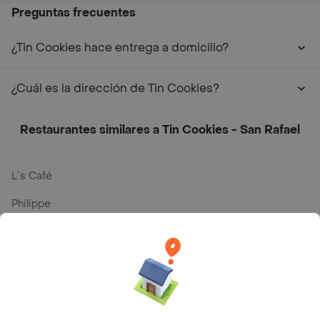
Preguntas frecuentes
¿Tin Cookies hace entrega a domicilio?
¿Cuál es la dirección de Tin Cookies?
Restaurantes similares a Tin Cookies - San Rafael
L´s Café
Philippe
Baskin Robbins
La Cesta
Mercari - Postres
Myriam Camhi Co