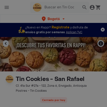
Bogotá
Regístrate
¿Nuevo en Rappi?
y disfruta de
envíos gratis por semanas
Aplican TyC
Tin Cookies - San Rafael
Cl. 41a Sur #27a - 122, Zona 6, Envigado, Antioquia
Postres - Tin Cookies
Cerrado por hoy