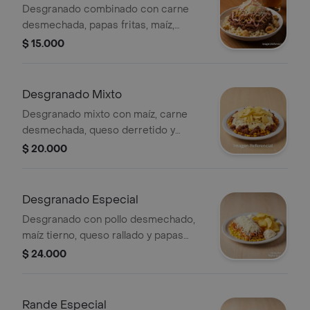
Desgranado combinado con carne
desmechada, papas fritas, maíz,
queso rallado y salsa rosada.
$ 15.000
Desgranado Mixto
Desgranado mixto con maíz, carne
desmechada, queso derretido y
papas fritas.
$ 20.000
Desgranado Especial
Desgranado con pollo desmechado,
maíz tierno, queso rallado y papas
fritas. Acompañado de mayonesa.
$ 24.000
Rande Especial