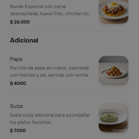
Rande Especial con carne
desmechada, huevo frito, chicharrón y
maíz tierno.
$ 26.000
Adicional
Papa
Porción de papa en cubos, sazonada
con hierbas y sal, servida con ramitas
de romero.
$ 4000
Suiza
Salsa suiza adicional para acompañar
tus platos favoritos.
$ 7000