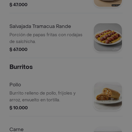
y salsas de la casa
$ 47.000
Salvajada Tramacua Rande
Porción de papas fritas con rodajas
de salchicha.
$ 67.000
Burritos
Pollo
Burrito relleno de pollo, frijoles y
arroz, envuelto en tortilla.
$ 10.000
Carne