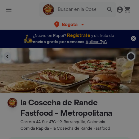
Bogotá
Regístrate
¿Nuevo en Rappi?
y disfruta de
envíos gratis por semanas
Aplican TyC
la Cosecha de Rande
Fastfood - Metropolitana
Carrera 4A Sur 47C-19, Barranquilla, Colombia
Comida Rápida - la Cosecha de Rande Fastfood