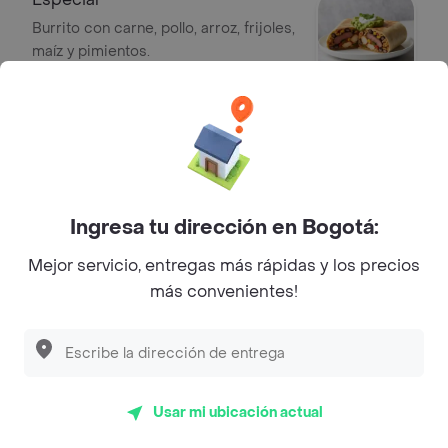
Burrito con carne, pollo, arroz, frijoles,
maíz y pimientos.
$ 17.000
Sobre la Cosecha de Rande Fastfood
Ingresa tu dirección en Bogotá:
Carrera 4A Sur 47C-19,
Dirección
Barranquilla, Colombia
Mejor servicio, entregas más rápidas y los precios
más convenientes!
Especialidad
Comida Rápida
Sencillo cuesta $ 10.000
Pollo cuesta $ 12.000
Carne cuesta $ 13.000
Usar mi ubicación actual
Cuanto sale?
Carne Pollo cuesta $ 16.000