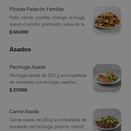
Picada Patacón Familiar
Pollo, cerdo, costilla, chongo, lechuga,
queso costeño, gratinado, salsa de la
casa
$ 50.000
Asados
Pechuga Asada
Pechuga asada de 250 g acompañada
de ensalada con lechuga, pepino,
zanahoria y tomate cherry.
$ 27.000
Carne Asada
Carne asada de 250g acompañada de
ensalada con lechuga, pepino, cebolla