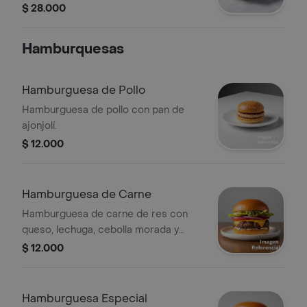
morada y tomate cherry.
$ 28.000
Hamburquesas
Hamburguesa de Pollo
Hamburguesa de pollo con pan de
ajonjolí.
$ 12.000
Hamburguesa de Carne
Hamburguesa de carne de res con
queso, lechuga, cebolla morada y
pepinillos en pan suave.
$ 12.000
Hamburguesa Especial