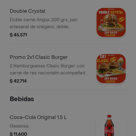
Double Crystal
Doble carne Angus 200 grs, pan
artesanal de orégano, doble
queso cheddar, doble tocino
$ 45.571
ahumado pork, cebolla crispy, salsa
de maracuyá, lechuga fresca, papas a
la francesa y salsa Blessed.
Promo 2x1 Clasic Burger
2 Hamburguesas Clasic Burger con
carne de res nacionalm acompañado
con papas a la francesa para 2
$ 42.714
personas y la deliciosa salsa Blessed.
Bebidas
Coca-Cola Original 1.5 L
Gaseosa.
$ 11.600