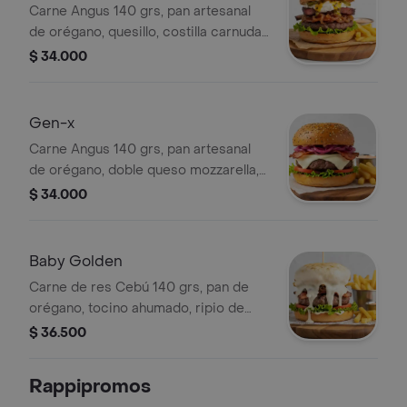
Carne Angus 140 grs, pan artesanal
de orégano, quesillo, costilla carnuda,
pepinillos dulces, cebolla
$ 34.000
caramelizada, salsa de maracuyá,
lechuga fresca, papas a la francesa y
salsa Blessed.
Gen-x
Carne Angus 140 grs, pan artesanal
de orégano, doble queso mozzarella,
tocino ahumado pork, cebolla
$ 34.000
encurtida en salsa de arrechón,
lechuga fresca, papas a la francesa y
la salsa Blessed.
Baby Golden
Carne de res Cebú 140 grs, pan de
orégano, tocino ahumado, ripio de
papa, cebolla caramelizada, lechuga
$ 36.500
crespa, 160 grs de queso doble
crema fundido enchapado en oro,
Rappipromos
papas a la francesa y la deliciosa