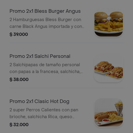
salsa Blessed.
Promo 2x1 Bless Burger Angus
2 Hamburguesas Bless Burger con
carne Black Angus importada y con
papas a la francesa para 2 personas y
$ 39.000
la deliciosa salsa Blessed.
Promo 2x1 Salchi Personal
2 Salchipapas de tamaño personal
con papas a la francesa, salchicha,
ripio de papa, queso mozarella en
$ 38.000
drilas y la deliciosa salsa Blessed.
Promo 2x1 Clasic Hot Dog
2 super Perros Calientes con pan
brioche, salchicha Rica, queso
mozzarella, ripio de papa, salsas y
$ 32.000
acompañado con papas a la francesa