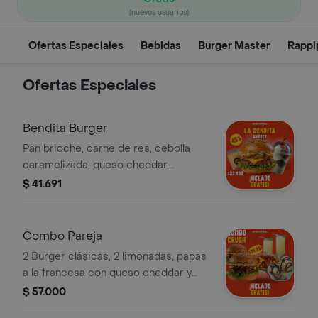
(nuevos usuarios)
Ofertas Especiales
Bebidas
Burger Master
Rappi
Ofertas Especiales
Bendita Burger
Pan brioche, carne de res, cebolla
caramelizada, queso cheddar,
pepinillos, ripio de papa, lechuga
$ 41.691
crespa, Mucha salsa caleña (50ml) y
postre de helado gratis!
Combo Pareja
2 Burger clásicas, 2 limonadas, papas
a la francesa con queso cheddar y
gratis copa de helado con chocolate
$ 57.000
y salsa de arrechón.