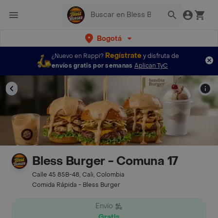
Bogotá
Regístrate
¿Nuevo en Rappi?
y disfruta de
envíos gratis por semanas
Aplican TyC
Bless Burger - Comuna 17
Calle 45 85B-48, Cali, Colombia
Comida Rápida - Bless Burger
Envío
Gratis