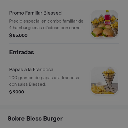
para 2 personas y la deliciosa salsa
Blessed.
Promo Familiar Blessed
Precio especial en combo familiar de
4 hamburguesas clásicas con carne
nacional y tocineta ahumada, 4
$ 85.000
porciones de papas a la francesa y
una gaseosa de 1lts para los 4 (sabor
Entradas
disponible).
Papas a la Francesa
200 gramos de papas a la francesa
con salsa Blessed.
$ 9000
Sobre Bless Burger