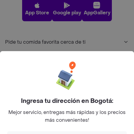
App Store
Google play
AppGallery
Pide tu comida favorita cerca de ti
Categorías
Únete a Rappi
Sobre Rappi
Ingresa tu dirección en Bogotá:
Mejor servicio, entregas más rápidas y los precios
Facebook
Twitter
Instagram
más convenientes!
©
2026
Rappi Inc. All rights reserved.