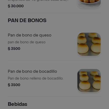
pagando solo por 20. Perfectos para
$ 30.000
compartir en cualquier ocasión.
PAN DE BONOS
Pan de bono de queso
pan de bono de queso
$ 3500
Pan de bono de bocadillo
Pan de bono relleno de bocadillo.
$ 3500
Bebidas