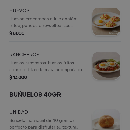
HUEVOS
Huevos preparados a tu elección:
fritos, pericos o revueltos. Los
pericos incluyen cebolla y tomate.
$ 8000
RANCHEROS
Huevos rancheros: huevos fritos
sobre tortillas de maíz, acompañados
de salsa de tomate, frijoles y
$ 13.000
aguacate. Un clásico desayuno
mexicano lleno de sabor.
BUÑUELOS 40GR
UNIDAD
Buñuelo individual de 40 gramos,
perfecto para disfrutar su textura