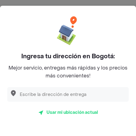
Categorías
Únete a Rappi
Sobre Rappi
Ingresa tu dirección en Bogotá:
Mejor servicio, entregas más rápidas y los precios
Facebook
Twitter
Instagram
más convenientes!
©
2026
Rappi Inc. All rights reserved.
Usar mi ubicación actual
Rappi S.A.S. --- NIT 900.843.898-9 --- Calle 63 # 16A-02
Bogotá D.C. --- notificacionesrappi@rappi.com