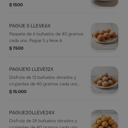
crujiente y sabor tradicional.
$ 1500
PAGUE 5 LLEVE6X
Paquete de 6 buñuelos de 40 gramos
cada uno. Pague 5 y lleve 6.
$ 7500
PAGUE10 LLEVE12X
Disfruta de 12 buñuelos dorados y
crujientes de 40 gramos cada uno,
pagando solo por 10. Una oferta
$ 15.000
perfecta para compartir.
PAGUE20LLEVE24X
Disfruta de 24 buñuelos dorados y
crujientes de 40 gramos cada uno,