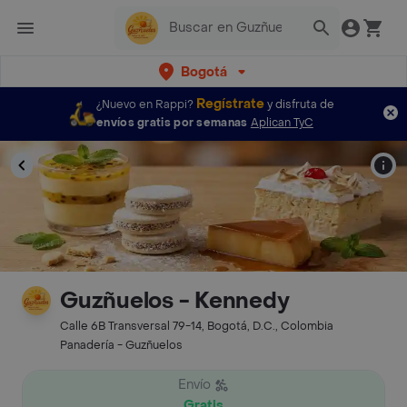
Bogotá
Regístrate
¿Nuevo en Rappi?
y disfruta de
envíos gratis por semanas
Aplican TyC
Guzñuelos - Kennedy
Calle 6B Transversal 79-14, Bogotá, D.C., Colombia
Panadería - Guzñuelos
Envío
Gratis