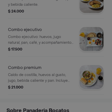
y bebida caliente.
$ 24.000
Combo ejecutivo
Combo ejecutivo: huevos, jugo
natural, pan, café, y acompañamiento
de frutas y granola.
$ 17.500
Combo premium
Caldo de costilla, huevos al gusto,
jugo, bebida caliente y pan. Incluye
huevos fritos y revueltos.
$ 21.000
Sobre Panaderia Bocatos