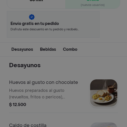
(nuevos usuarios)
Envío gratis en tu pedido
Disfruta este descuento en tu pedido y recíbelo
en minutos.
Desayunos
Bebidas
Combo
Desayunos
Huevos al gusto con chocolate
Huevos preparados al gusto
(revueltos, fritos o pericos),
acompañados de pan fresco y bebida
$ 12.500
caliente de chocolate tradicional
colombiano.
Caldo de costilla