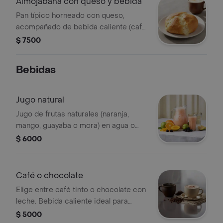
Almojábana con queso y bebida
Pan típico horneado con queso,
acompañado de bebida caliente (café
o chocolate).
$ 7500
Bebidas
Jugo natural
Jugo de frutas naturales (naranja,
mango, guayaba o mora) en agua o
leche.
$ 6000
Café o chocolate
Elige entre café tinto o chocolate con
leche. Bebida caliente ideal para
cualquier momento.
$ 5000