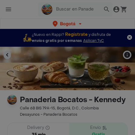
Bogotá
Regístrate
¿Nuevo en Rappi?
y disfruta de
envíos gratis por semanas
Aplican TyC
Panaderia Bocatos - Kennedy
Calle 6B BIS 79A-15, Bogotá, D.C., Colombia
Desayunos - Panaderia Bocatos
Delivery
Envío
Gratis
35 min