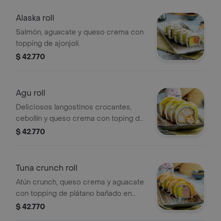
Alaska roll
Salmón, aguacate y queso crema con
topping de ajonjolí.
$ 42.770
Agu roll
Deliciosos langostinos crocantes,
cebollín y queso crema con toping de
aguacate, bañado en salsa fuji y
$ 42.770
teriyaki.
Tuna crunch roll
Atún crunch, queso crema y aguacate
con topping de plátano bañado en
salsa fuji y salsa teriyaki.
$ 42.770