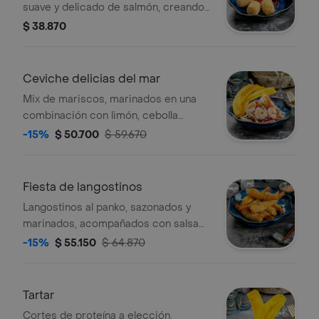
suave y delicado de salmón, creando
una armonía perfecta de texturas y
$ 38.870
gustos acompañadas con nuestra
salsa tártara. 4 unidades
Ceviche delicias del mar
Mix de mariscos, marinados en una
combinación con limón, cebolla
morada, ají dulce y cilantro.
-15%
$ 50.700
$ 59.670
Fiesta de langostinos
Langostinos al panko, sazonados y
marinados, acompañados con salsa
chipote y salsa teriyaki.
-15%
$ 55.150
$ 64.870
Tartar
Cortes de proteína a elección,