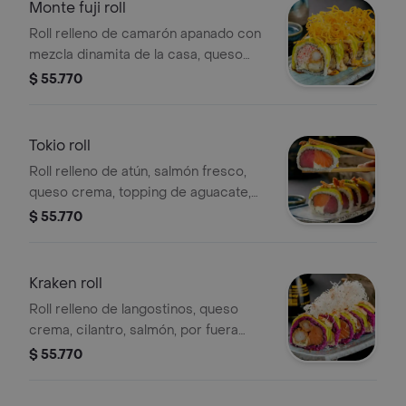
Monte fuji roll
Roll relleno de camarón apanado con
mezcla dinamita de la casa, queso
crema, cebollín, cubierto de aguacate
$ 55.770
y crunchy
Tokio roll
Roll relleno de atún, salmón fresco,
queso crema, topping de aguacate,
crunchy de salmón cebollina y salsa
$ 55.770
de maracuyá.
Kraken roll
Roll relleno de langostinos, queso
crema, cilantro, salmón, por fuera
envuelto en aguacate e hilos
$ 55.770
crocantes de arroz