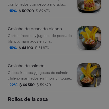
combinados con cebolla morada,
pimientos, aderezados con toques
-15%
$ 50.700
$ 59.670
de, limón, srirasha, aceite de sésamo.
Ceviche de pescado blanco
Cortes frescos y jugosos de pescado
blanco, marinados en una
combinación con limón, cebolla
-15%
$ 44.100
$ 51.870
morada, ají dulce y cilantro.
Ceviche de salmón
Cubos frescos y jugosos de salmón
chileno marinados en limón, un toque
de maracuyá, cebolla morada, ají
-22%
$ 46.550
$ 59.670
dulce y cilantro.
Rollos de la casa