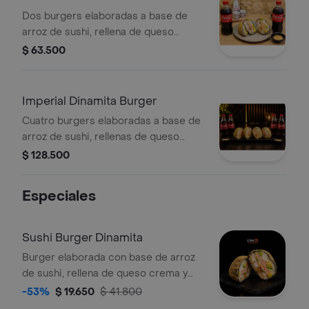
bañado en salsa fuji y teriyaki + 2
Dos burgers elaboradas a base de
Sushi Burgers Dinamita!
arroz de sushi, rellena de queso
crema y aguacate cremoso, ensalada
$ 63.500
dinamita de cangrejo aderezada con
mayonesa japonesa; acompañada con
salsa teriyaki. incluye coca cola
Imperial Dinamita Burger
personal por burger.
Cuatro burgers elaboradas a base de
arroz de sushi, rellenas de queso
crema y aguacate cremoso, ensalada
$ 128.500
dinamita de cangrejo aderezada con
mayonesa japonesa, acompañada con
Especiales
salsa teriyaki. incluye coca cola
personal por burger.
Sushi Burger Dinamita
Burger elaborada con base de arroz
de sushi, rellena de queso crema y
aguacate cremoso, con ensalada
-53%
$ 19.650
$ 41.800
dinamita de cangrejo aderezada con