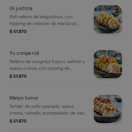
Gi justicia
Roll relleno de langostinos, con
topping de cebiche de mariscos,
bañado con aderezo de maracuyá.
$ 51.870
Yu coraje roll
Relleno de cangrejo fresco, salmón y
queso crema, con topping de
aguacate, tartar de atún, bañado con
$ 51.870
salsa teriyaki.
Meiyo honor
Tender de pollo apanado, queso
crema, cebollín, acompañado de salsa
especial de champiñón y tocineta.
$ 51.870