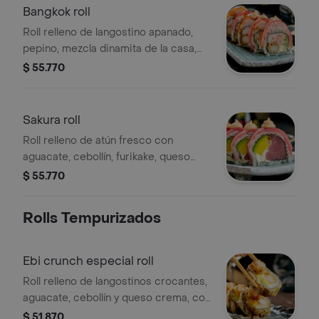
Bangkok roll
Roll relleno de langostino apanado,
pepino, mezcla dinamita de la casa,
queso crema, topping de mezcla
$ 55.770
dinamita, salmón y atún
Sakura roll
Roll relleno de atún fresco con
aguacate, cebollín, furikake, queso
crema, topping de atún fresco y salsa
$ 55.770
chiplote
Rolls Tempurizados
Ebi crunch especial roll
Roll relleno de langostinos crocantes,
aguacate, cebollín y queso crema, con
topping de langostinos al panko,
$ 51.870