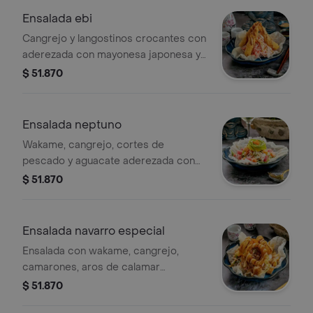
Ensalada ebi
Cangrejo y langostinos crocantes con
aderezada con mayonesa japonesa y
teriyaki.
$ 51.870
Ensalada neptuno
Wakame, cangrejo, cortes de
pescado y aguacate aderezada con
mayonesa japonesa.
$ 51.870
Ensalada navarro especial
Ensalada con wakame, cangrejo,
camarones, aros de calamar
crocantes, aderezo de masago de la
$ 51.870
casa y salsa de anguila.