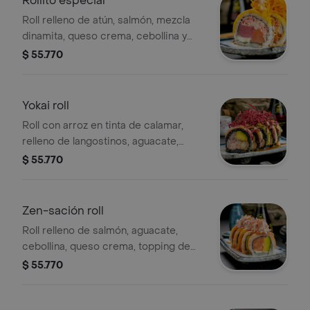
Rollito especial
Roll relleno de atún, salmón, mezcla
dinamita, queso crema, cebollina y
plátano frito. por fuera, teriyaki,
$ 55.770
crunch de zanahoria y chilpotle.
Yokai roll
Roll con arroz en tinta de calamar,
relleno de langostinos, aguacate,
ensalada dinamita con toque de
$ 55.770
sriracha, topping de laminas de
salmón y atún, bañado en salsa
teriyaki, spicy-mayo y alioli de
Zen-sación roll
cilantro.
Roll relleno de salmón, aguacate,
cebollina, queso crema, topping de
salmón fresco, mezcla dinamita y
$ 55.770
salsa maracuyá.