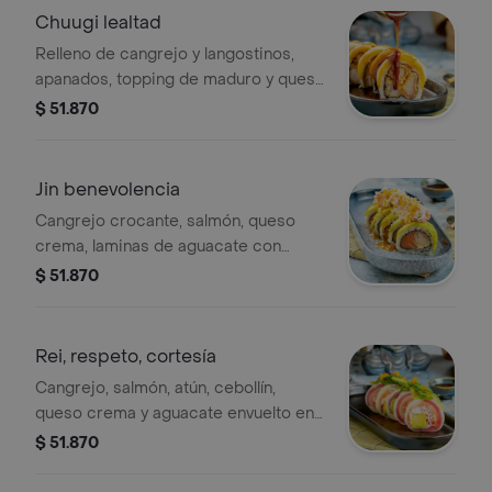
Chuugi lealtad
Relleno de cangrejo y langostinos,
apanados, topping de maduro y queso
mozzarella fundido, bañado con salsa
$ 51.870
teriyaki.
Jin benevolencia
Cangrejo crocante, salmón, queso
crema, laminas de aguacate con
toping de ensalada neptuno bañado
$ 51.870
en salsa de anguila y reducción de
maracuyá.
Rei, respeto, cortesía
Cangrejo, salmón, atún, cebollín,
queso crema y aguacate envuelto en
pepino acompañado con wakame y
$ 51.870
masago.