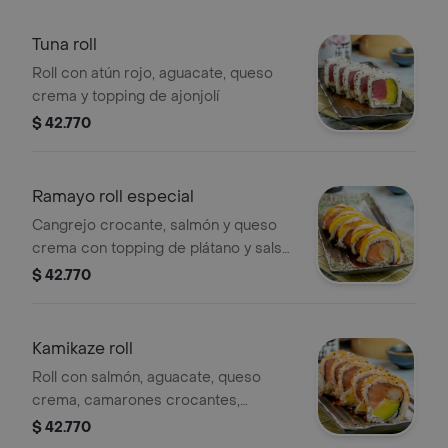
Tuna roll
Roll con atún rojo, aguacate, queso
crema y topping de ajonjolí
$ 42.770
Ramayo roll especial
Cangrejo crocante, salmón y queso
crema con topping de plátano y salsa
de anguila.
$ 42.770
Kamikaze roll
Roll con salmón, aguacate, queso
crema, camarones crocantes,
topping de masago y ajonjolí
$ 42.770