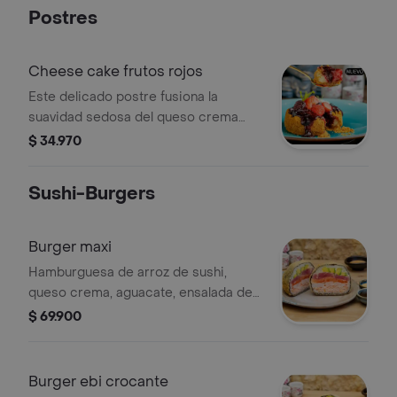
Postres
Cheese cake frutos rojos
Este delicado postre fusiona la
suavidad sedosa del queso crema
con una base de galleta crujiente, que
$ 34.970
armoniza con la intensidad de los
frutos rojos frescos en la parte
Sushi-Burgers
superior. creando una sinfonía de
sabores que danzan en tu paladar.
Burger maxi
Hamburguesa de arroz de sushi,
queso crema, aguacate, ensalada de
cangrejo, mayonesa japonesa,
$ 69.900
salmón, tuna spicy, langostinos
cocidos apanados, salsa mayo spicy
especial y salsa teriyaki.
Burger ebi crocante