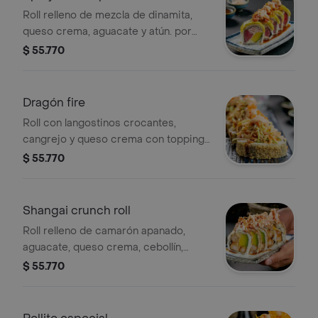
Roll relleno de mezcla de dinamita,
queso crema, aguacate y atún. por
fuera evuelto en aguacate con mezcla
$ 55.770
de atún-cronchi-cebollinna con salsa
teriyaki y salsa chiplote.
Dragón fire
Roll con langostinos crocantes,
cangrejo y queso crema con topping
de ensalada dinamita con salsa
$ 55.770
chipotle y de anguila.
Shangai crunch roll
Roll relleno de camarón apanado,
aguacate, queso crema, cebollín,
topping de ensalada de cangrejo
$ 55.770
aderazada con mayonesa japonesa y
salsa teriyaki.