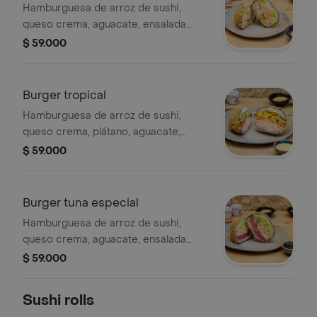
Hamburguesa de arroz de sushi,
queso crema, aguacate, ensalada
dinamita de cangrejo, algas,
$ 59.000
mayonesa japonesa, langostinos
aderezados apanados, salsa sweet
chili y salsa teriyaki.
Burger tropical
Hamburguesa de arroz de sushi,
queso crema, plátano, aguacate,
ensalada de cangrejo, mayonesa
$ 59.000
japonesa, salmón, apanada
acompañada de salsa mayo spicy
especial y teriyaki.
Burger tuna especial
Hamburguesa de arroz de sushi,
queso crema, aguacate, ensalada
dinamita de cangrejo, alga, mayonesa
$ 59.000
japonesa, atún marinado con salsa
ponzu, cebollina, apanada
Sushi rolls
acompañada de salsa teriyaki.