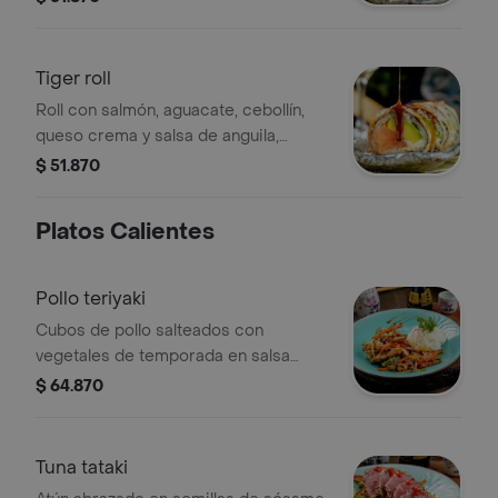
bañado con salsas fuji y teriyaki.
Tiger roll
Roll con salmón, aguacate, cebollín,
queso crema y salsa de anguila,
tamaño a elegir.
$ 51.870
Platos Calientes
Pollo teriyaki
Cubos de pollo salteados con
vegetales de temporada en salsa
teriyaki, acompañados con arroz
$ 64.870
oriental de la casa.
Tuna tataki