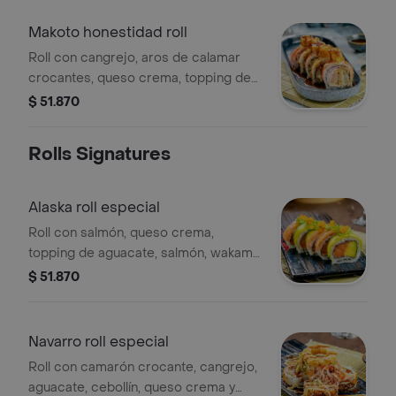
Makoto honestidad roll
Roll con cangrejo, aros de calamar
crocantes, queso crema, topping de
cangrejo y langostinos temporizados
$ 51.870
en salsa fuji de la casa
Rolls Signatures
Alaska roll especial
Roll con salmón, queso crema,
topping de aguacate, salmón, wakame
y masago, tamaño a elegir.
$ 51.870
Navarro roll especial
Roll con camarón crocante, cangrejo,
aguacate, cebollín, queso crema y