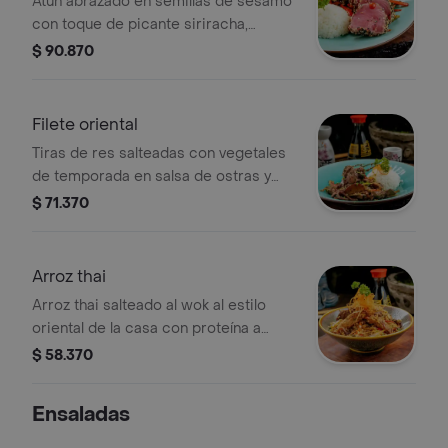
Atún abrazado en semillas de sésamo
con toque de picante siriracha,
acompañado de arroz oriental y
$ 90.870
vegetales salteados.
Filete oriental
Tiras de res salteadas con vegetales
de temporada en salsa de ostras y
arroz oriental de la casa.
$ 71.370
Arroz thai
Arroz thai salteado al wok al estilo
oriental de la casa con proteína a
elección
$ 58.370
Ensaladas