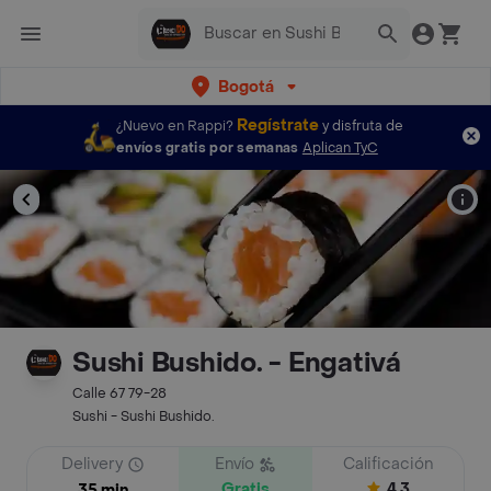
Bogotá
Regístrate
¿Nuevo en Rappi?
y disfruta de
envíos gratis por semanas
Aplican TyC
Sushi Bushido. - Engativá
Calle 67 79-28
Sushi - Sushi Bushido.
Delivery
Envío
Calificación
Gratis
4.3
35 min