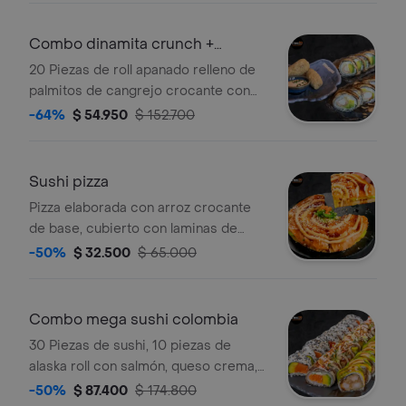
mayonesa japonesa. Acompañada
con salsa teriyaki.
Combo dinamita crunch +
croquetas
20 Piezas de roll apanado relleno de
palmitos de cangrejo crocante con
queso crema, aguacate bañados en
-64%
$ 54.950
$ 152.700
salsa de mayo spicy y teriyaki +
croquetas
Sushi pizza
Pizza elaborada con arroz crocante
de base, cubierto con laminas de
aguacate, y pescado a elegir,
-50%
$ 32.500
$ 65.000
wakame, masago salsa teriyaki,
chipotle fuji y perlas de arroz. (19 cm)
Combo mega sushi colombia
30 Piezas de sushi, 10 piezas de
alaska roll con salmón, queso crema,
topping de aguacate, salmón, wakame
-50%
$ 87.400
$ 174.800