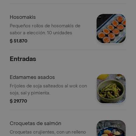
y masago, 10 piezas tiger especial y
10 piezas agu roll langostinos
crocantes, cebollina, queso crema
Hosomakis
con toping de aguacate, bañado en
Pequeños rollos de hosomakis de
salsa fuji y teriyaki.
sabor a elección. 10 unidades
$ 51.870
Entradas
Edamames asados
Frijoles de soja salteados al wok con
soja, sal y pimienta.
$ 29.770
Croquetas de salmón
Croquetas crujientes, con un relleno