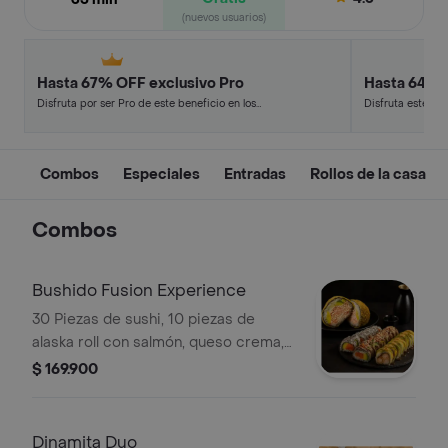
(nuevos usuarios)
Hasta 67% OFF exclusivo Pro
Hasta 64% 
Disfruta por ser Pro de este beneficio en los
Disfruta este de
restaurantes y tiendas más top.
en minutos.
Combos
Especiales
Entradas
Rollos de la casa
Combos
Bushido Fusion Experience
30 Piezas de sushi, 10 piezas de
alaska roll con salmón, queso crema,
topping de aguacate, salmón, 10
$ 169.900
piezas tiger especial y 10 piezas agu
roll langostinos crocantes, cebollina,
queso crema con toping de aguacate,
Dinamita Duo