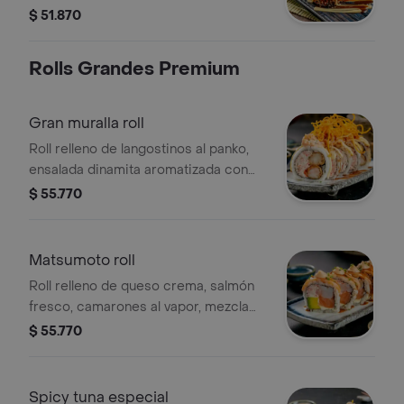
acompañado de salsa navarro
$ 51.870
especial de la casa
Rolls Grandes Premium
Gran muralla roll
Roll relleno de langostinos al panko,
ensalada dinamita aromatizada con
aceite de sésamo y cebollín, con un
$ 55.770
topping de fresco tartar de salmón,
bañado en salsa de spicy-mayo
especial y teriyaki coronado con
Matsumoto roll
crunchy de camote
Roll relleno de queso crema, salmón
fresco, camarones al vapor, mezcla
dinamita aguacate, topping de salmón
$ 55.770
fresco, salsa acevichada, salsa dulce
y cebollina.
Spicy tuna especial