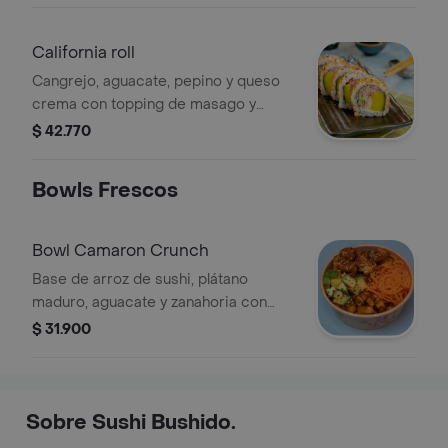
California roll
Cangrejo, aguacate, pepino y queso
crema con topping de masago y
ajonjolí.
$ 42.770
Bowls Frescos
Bowl Camaron Crunch
Base de arroz de sushi, plátano
maduro, aguacate y zanahoria con
camarón rebosado bañado en salsa a
$ 31.900
elegir.
Sobre Sushi Bushido.