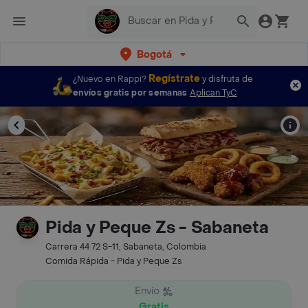
Bogotá
Regístrate
¿Nuevo en Rappi?
y disfruta de
envíos gratis por semanas
Aplican TyC
Pida y Peque Zs - Sabaneta
Carrera 44 72 S-11, Sabaneta, Colombia
Comida Rápida - Pida y Peque Zs
Envío
Gratis