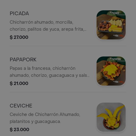
PICADA
Chicharrón ahumado, morcilla,
chorizo, palitos de yuca, arepa frita,
salsa de la casa y guacamole
$ 27.000
PAPAPORK
Papas a la francesa, chicharrón
ahumado, chorizo, guacaguaca y salsa
de la casa
$ 21.000
CEVICHE
Ceviche de Chicharrón Ahumado,
platanitos y guacaguaca.
$ 23.000