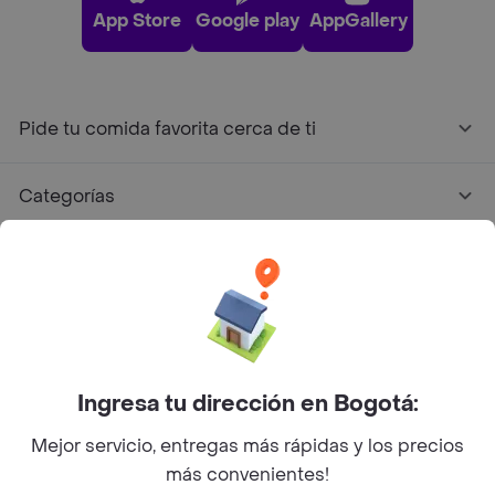
App Store
Google play
AppGallery
Pide tu comida favorita cerca de ti
Categorías
Únete a Rappi
Sobre Rappi
Facebook
Twitter
Instagram
Ingresa tu dirección en Bogotá:
Mejor servicio, entregas más rápidas y los precios
©
2026
Rappi Inc. All rights reserved.
más convenientes!