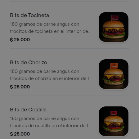
Bits de Tocineta
180 gramos de carne angus con
trocitos de tocineta en el interior de
la carne, viene con lechuga, tomate,
$ 25.000
cebolla y queso americano.
Bits de Chorizo
180 gramos de carne angus con
trocitos de chorizo en el interior de la
carne, viene con lechuga, tomate,
$ 25.000
cebolla y queso americano.
Bits de Costilla
180 gramos de carne angus con
trocitos de costilla en el interior de la
carne, viene con lechuga, tomate,
$ 25.000