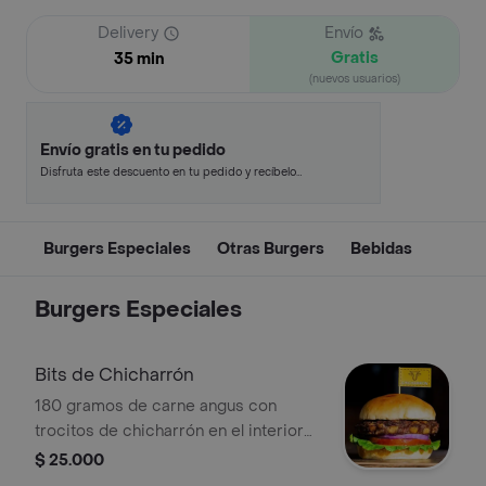
Delivery
Envío
Gratis
35 min
(nuevos usuarios)
Envío gratis en tu pedido
Disfruta este descuento en tu pedido y recíbelo
en minutos.
Burgers Especiales
Otras Burgers
Bebidas
Burgers Especiales
Bits de Chicharrón
180 gramos de carne angus con
trocitos de chicharrón en el interior
de la carne, viene con lechuga,
$ 25.000
tomate, cebolla y queso americano.