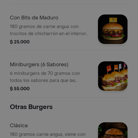
cebolla y queso americano.
Con Bits de Maduro
180 gramos de carne angus con
trocitos de chicharrón en el interior
de la carne, viene con pan brioche,
$ 25.000
lechuga, tomate, cebolla y queso
americano.
Miniburgers (6 Sabores)
6 miniburgers de 70 gramos con
todos los sabores para que las
pruebes todas, chicharrón, tocineta,
$ 55.000
costilla, chorizo, maduro y clásica.
Todas vienen con queso mozarella,
Otras Burgers
ideales para compartir para dos
personas
Clásica
180 gramos carne angus, viene con