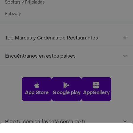
Sopitas y Frijoladas
Subway
Top Marcas y Cadenas de Restaurantes
Encuéntranos en estos países
App Store
Google play
AppGallery
Pide tu comida favorita cerca de ti