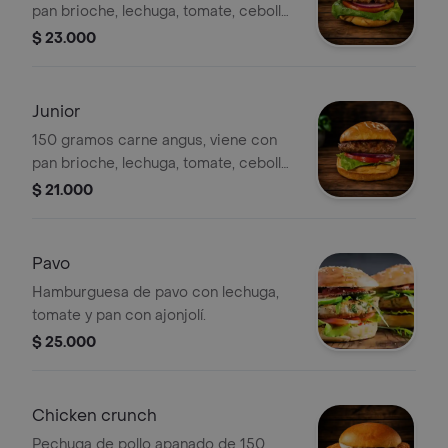
pan brioche, lechuga, tomate, cebolla
y queso americano.
$ 23.000
Junior
150 gramos carne angus, viene con
pan brioche, lechuga, tomate, cebolla
y queso americano.
$ 21.000
Pavo
Hamburguesa de pavo con lechuga,
tomate y pan con ajonjolí.
$ 25.000
Chicken crunch
Pechuga de pollo apanado de 150