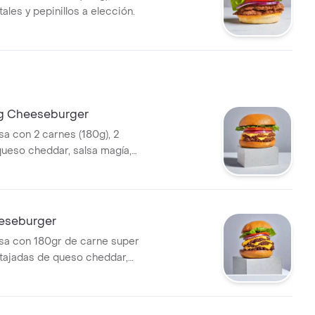
ales y pepinillos a elección.
g Cheeseburger
 con 2 carnes (180g), 2
queso cheddar, salsa magía,
pepinillos a elección + papas
eeseburger
a con 180gr de carne super
tajadas de queso cheddar,
 vegetales y pepinillos a