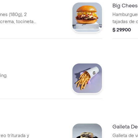
Big Chees
es (180g), 2
Hamburguesa
 crema, tocineta
tajadas de 
rrio.
vegetales y 
$ 29.900
ing.
Galleta De
reo triturada y
Galleta de v