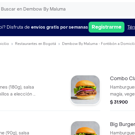
Registrarme
pi?
Disfruta de
envíos gratis por semanas
Tér
icilio
Restaurantes en Bogotá
Dembow By Maluma - Fontibón a Domicil
Combo Cla
es (180g), salsa
Hamburguesa
illos a elección +
magía, veget
papas + beb
$ 31.900
Big Burge
e (90g), salsa
Hamburguesa