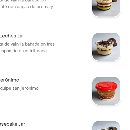
a de vainilla bañada en
café con capas de crema y
da.
Leches Jar
a de vainilla bañada en tres
capas de oreo triturada.
Jerónimo
quipe san jerónimo.
secake Jar