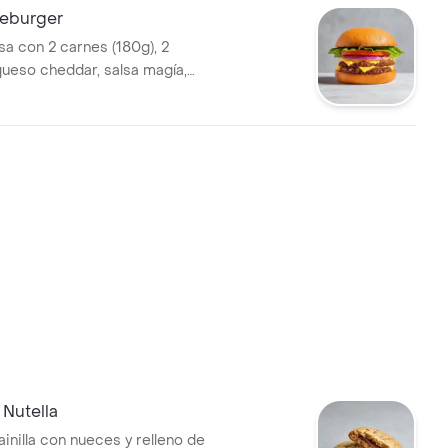
eburger
 con 2 carnes (180g), 2
queso cheddar, salsa magía,
pepinillos a elección.
 Nutella
ainilla con nueces y relleno de