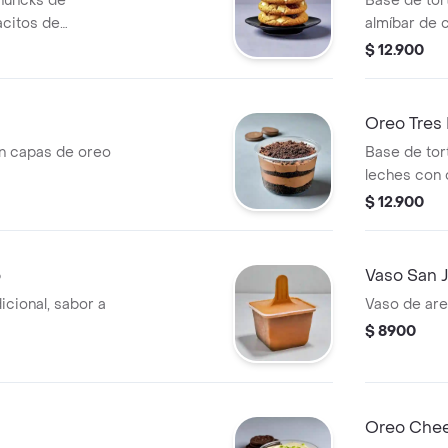
chuncks de
Base de tort
acitos de
almíbar de 
oreo tritura
$ 12.900
Oreo Tres 
n capas de oreo
Base de tort
leches con 
$ 12.900
o
Vaso San 
icional, sabor a
Vaso de are
$ 8900
Oreo Chee