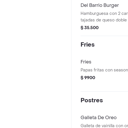
Del Barrio Burger
Hamburguesa con 2 carn
tajadas de queso doble
crocante, piña y salsa ba
$ 35.500
Fries
Fries
Papas fritas con season
$ 9900
Postres
Galleta De Oreo
Galleta de vainilla con o