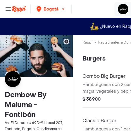
Bogotá
¿Nuevo en Rap
Rappi
Restaurantes a Dom
Burgers
Combo Big Burger
Hamburguesa con 2 carn
magía, vegetales y pepin
Dembow By
papas + bebida.
$ 38.900
Maluma -
Fontibón
Classic Burger
Av. El Dorado #69D-91 Local 207,
Hamburguesa con 1 carn
Fontibón, Bogotá, Cundinamarca,