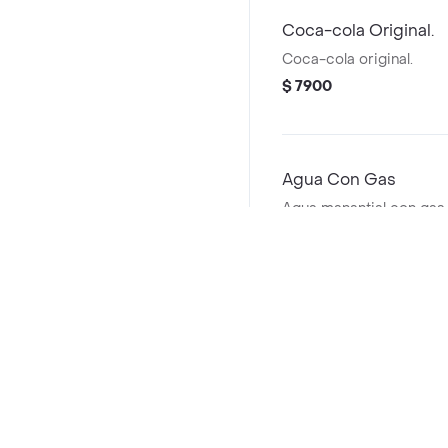
Coca-cola Original.
Coca-cola original.
$ 7900
Agua Con Gas
Agua manantial con gas.
$ 6900
Preguntas frecuentes
¿Dembow By Maluma hace entrega a domicilio?