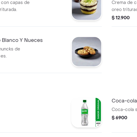
la con capas de
Crema de c
riturada.
oreo tritura
$ 12.900
e Blanco Y Nueces
chuncks de
ces.
Coca-cola
Coca-cola s
$ 6900