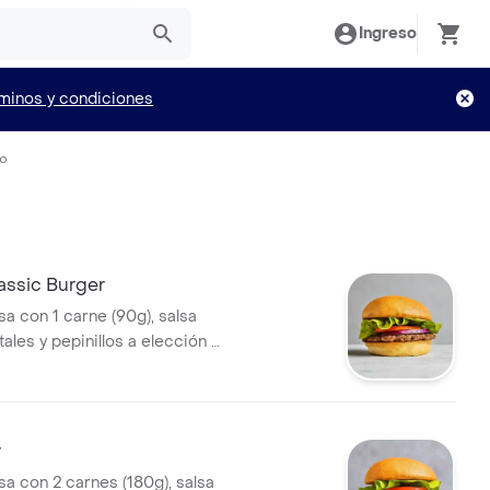
Ingreso
minos y condiciones
io
ssic Burger
 con 1 carne (90g), salsa
ales y pepinillos a elección +
ida.
r
 con 2 carnes (180g), salsa