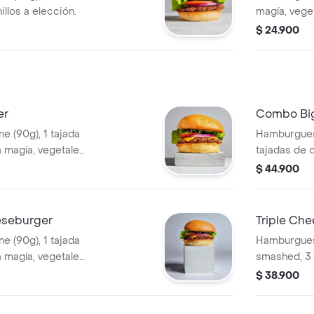
illos a elección.
magía, veget
$ 24.900
er
Combo Bi
 (90g), 1 tajada
Hamburguesa
 magía, vegetales
tajadas de 
vegetales y 
$ 44.900
+ bebida.
eseburger
Triple Ch
 (90g), 1 tajada
Hamburgues
 magía, vegetales
smashed, 3 
+ papas + bebida.
salsa magía,
$ 38.900
elección.