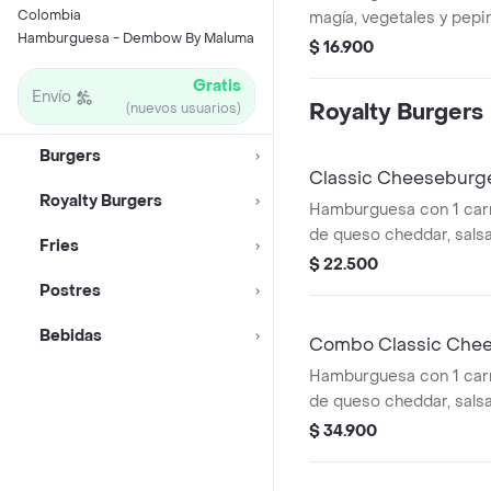
Colombia
magía, vegetales y pepin
Hamburguesa - Dembow By Maluma
$ 16.900
Gratis
Envío
Royalty Burgers
(nuevos usuarios)
Burgers
Classic Cheeseburg
Royalty Burgers
Hamburguesa con 1 carne
de queso cheddar, salsa
Fries
y pepinillos a elección.
$ 22.500
Postres
Bebidas
Combo Classic Che
Hamburguesa con 1 carne
de queso cheddar, salsa
y pepinillos a elección 
$ 34.900