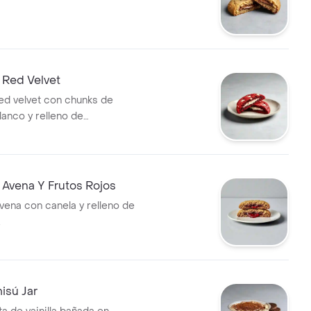
 Red Velvet
red velvet con chunks de
lanco y relleno de
.
 Avena Y Frutos Rojos
avena con canela y relleno de
.
isú Jar