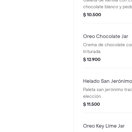
Galleta de vainilla con 
chocolate blanco y ped
bocadillo.
$ 10.500
Oreo Chocolate Jar
Crema de chocolate co
triturada.
$ 12.900
Helado San Jerónim
Paleta san jerónimo trad
elección.
$ 11.500
Oreo Key Lime Jar