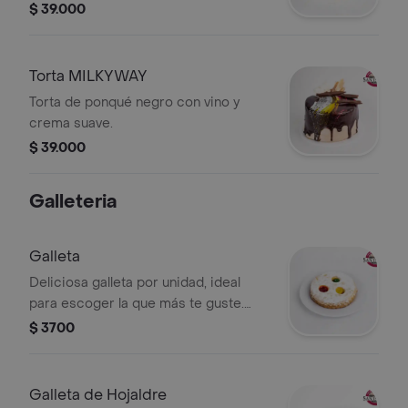
con cubierta de crema blanca y un
$ 39.000
relleno irresistible que le aporta aún
más sabor y cremosidad. Ideal para
celebraciones, reuniones o para
Torta MILKYWAY
disfrutar un postre clásico con un
Torta de ponqué negro con vino y
toque especial.
crema suave.
$ 39.000
Galleteria
Galleta
Deliciosa galleta por unidad, ideal
para escoger la que más te guste.
Perfecta para acompañar el café,
$ 3700
compartir un antojo o disfrutar en
cualquier momento del día.
Galleta de Hojaldre