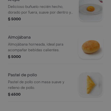
Delicioso buñuelo recién hecho,
dorado por fuera, suave por dentro y
con el sabor tradicional que encanta
$ 5000
en cualquier momento del día. Ideal
para acompañar el café, el chocolate
o disfrutar como un antojo casero y
Almojábana
auténtico.
Almojábana horneada, ideal para
acompañar bebidas calientes.
$ 5000
Pastel de pollo
Pastel de pollo con masa suave y
relleno de pollo.
$ 6500