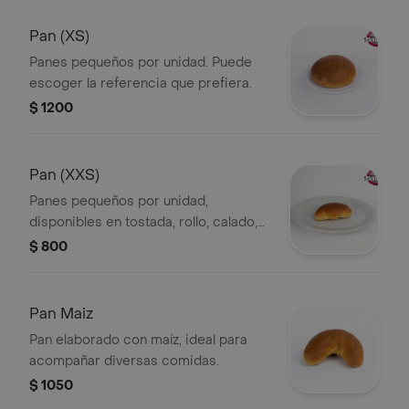
Pan (XS)
Panes pequeños por unidad. Puede
escoger la referencia que prefiera.
$ 1200
Pan (XXS)
Panes pequeños por unidad,
disponibles en tostada, rollo, calado,
calentano y hojaldrado. Elija la
$ 800
referencia que prefiera.
Pan Maiz
Pan elaborado con maíz, ideal para
acompañar diversas comidas.
$ 1050