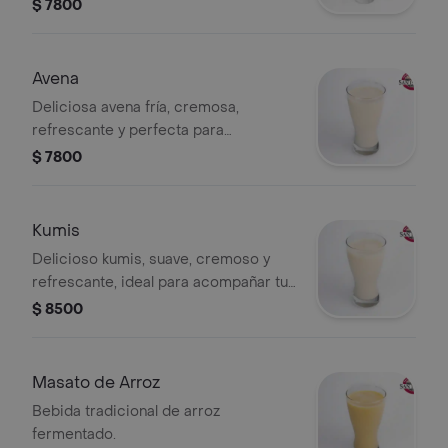
$ 7800
Avena
Deliciosa avena fría, cremosa,
refrescante y perfecta para
acompañar tus desayunos o disfrutar
$ 7800
en cualquier momento del día.
Preparada con el sabor casero de
siempre, ideal para quienes buscan
Kumis
una bebida suave, nutritiva y deliciosa
Delicioso kumis, suave, cremoso y
refrescante, ideal para acompañar tus
desayunos o disfrutar en cualquier
$ 8500
momento del día. Una bebida
tradicional, rica y perfecta para
quienes buscan un sabor auténtico y
Masato de Arroz
nutritivo.
Bebida tradicional de arroz
fermentado.