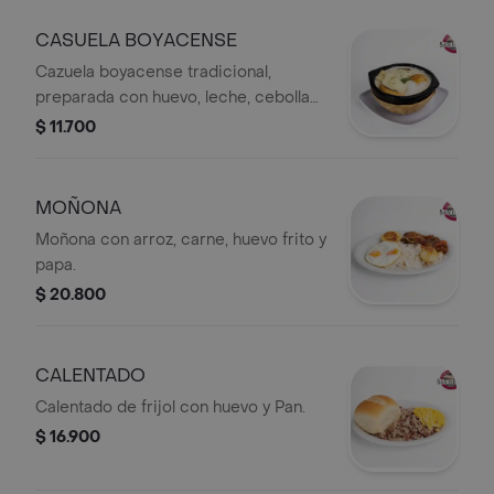
reconfortante.
CASUELA BOYACENSE
Cazuela boyacense tradicional,
preparada con huevo, leche, cebolla
larga, cilantro, queso y almojábana.
$ 11.700
Servida caliente, es un desayuno
típico, suave y muy reconfortante.
MOÑONA
Moñona con arroz, carne, huevo frito y
papa.
$ 20.800
CALENTADO
Calentado de frijol con huevo y Pan.
$ 16.900