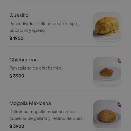
Quesillo
Pan individual relleno de arequipe,
bocadillo y queso.
$ 1900
Chicharrona
Pan relleno de chicharrón.
$ 3900
Mogolla Mexicana
Deliciosa mogolla mexicana con
cubierta de galleta y relleno de queso
con uvas pasas. Suave, dulce y con un
$ 3900