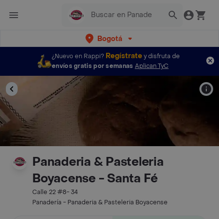
Bogotá
Regístrate
¿Nuevo en Rappi?
y disfruta de
envíos gratis por semanas
Aplican TyC
Panaderia & Pasteleria
Boyacense - Santa Fé
Calle 22 #8- 34
Panadería - Panaderia & Pasteleria Boyacense