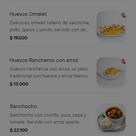
Huevos Omelet
Delicioso omelet relleno de salchicha,
pollo, queso y jamón, servido con dos
tajadas de pan baguette. Ideal para
$ 19.500
disfrutar de un desayuno abundante y
lleno de sabor.
Huevos Rancheros con arroz
Huevos rancheros con arroz, un plato
tradicional con huevos y arroz blanco.
$ 13.000
Sanchocho
Sanchocho con costilla, yuca, papa y
tomate. Servido con arroz aparte.
$ 22.100