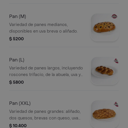
toque tradicional irresistible, ideal
para acompañar el café, compartir o
disfrutar en cualquier momento del
Pan (M)
día.
Variedad de panes medianos,
disponibles en uva breva o aliñado.
$ 5200
Pan (L)
Variedad de panes largos, incluyendo
roscones trifacio, de la abuela, uva y
brevas, hawaiano y danés. Elige tu
$ 5800
preferido.
Pan (XXL)
Variedad de panes grandes: aliñado,
dos quesos, brevas con queso, uva
con queso, guanábana, argentino, pan
$ 10.400