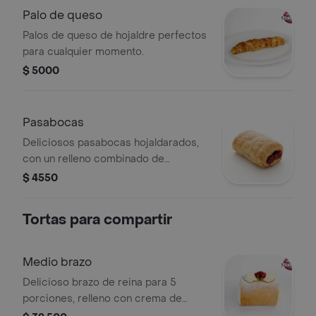
Palo de queso
Palos de queso de hojaldre perfectos
para cualquier momento.
$ 5000
Pasabocas
Deliciosos pasabocas hojaldarados,
con un relleno combinado de
bocadillo, queso y arequipe que
$ 4550
mezcla lo dulce y lo salado en cada
bocado. Crujientes por fuera y suaves
Tortas para compartir
por dentro, son ideales para
acompañar el café, compartir en
reuniones o disfrutar como un antojo
Medio brazo
especial.
Delicioso brazo de reina para 5
porciones, relleno con crema de
leche y fresas frescas, con