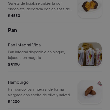
Galleta de hojaldre cubierta con
chocolate, decorada con chispas de
colores.
$ 4550
Pan
Pan Integral Vida
Pan integral disponible en bloque,
tajado o en mogolla.
$ 8100
Hamburgo
Hamburgo, pan integral de forma
alargada con aceite de oliva y salvado
por encima. Se vende por unidad.
$ 1200