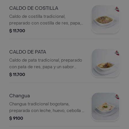
CALDO DE COSTILLA
Caldo de costilla tradicional,
preparado con costilla de res, papa,
cilantro y un sabor casero irresistible.
$ 11.700
Servido caliente, ideal para empezar
el día con energía.
CALDO DE PATA
Caldo de pata tradicional, preparado
con pata de res, papa y un sabor
casero intenso. Servido caliente, ideal
$ 11.700
para un desayuno nutritivo y lleno de
tradición.
Changua
Changua tradicional bogotana,
preparada con leche, huevo, cebolla y
cilantro. Servida caliente, ideal para
$ 9100
un desayuno casero, suave y