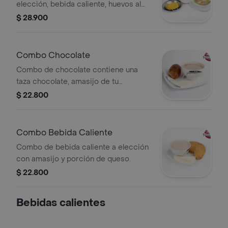
elección, bebida caliente, huevos al
gusto, pan y queso.
$ 28.900
Combo Chocolate
Combo de chocolate contiene una
taza chocolate, amasijo de tu
preferencia y una porcion de queso
$ 22.800
Combo Bebida Caliente
Combo de bebida caliente a elección
con amasijo y porción de queso.
$ 22.800
Bebidas calientes