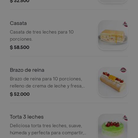
$ 32.500
decoración por fuera de melocotón y
fresa. Suave, esponjoso y fresco,
ideal para compartir en una ocasión
Casata
especial o disfrutar como postre con
Casata de tres leches para 10
un toque artesanal.
porciones.
$ 58.500
Brazo de reina
Brazo de reina para 10 porciones,
relleno de crema de leche y fresa,
decorado con fresa y melocotón.
$ 52.000
Torta 3 leches
Deliciosa torta tres leches, suave,
húmeda y perfecta para compartir,