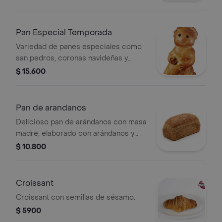
rey, pan trenza, pan de ron y canela,
pan boyacense y pan de linaza con
queso. Escoge tu favorito.
Pan Especial Temporada
Variedad de panes especiales como
san pedros, coronas navideñas y
canastas. Elige tu favorito.
$ 15.600
Pan de arandanos
Delicioso pan de arándanos con masa
madre, elaborado con arándanos y
nuez, suave por dentro y con un sabor
$ 10.800
artesanal irresistible. Ideal para
acompañar desayunos, onces o
disfrutar en cualquier momento del
Croissant
día.
Croissant con semillas de sésamo.
$ 5900