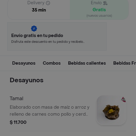
Delivery
Envío
Gratis
35 min
(nuevos usuarios)
Envío gratis en tu pedido
Disfruta este descuento en tu pedido y recíbelo
en minutos.
Desayunos
Combos
Bebidas calientes
Bebidas Fr
Desayunos
Tamal
Elaborado con masa de maíz o arroz y
relleno de carnes como pollo y cerdo,
además de huevo, zanahoria, arveja y
$ 11.700
especias, todo envuelto en hoja de
plátano o bijao.