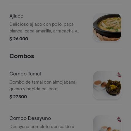
Ajiaco
Delicioso ajiaco con pollo, papa
blanca, papa amarilla, arracacha y
guasca, servido con arroz aparte.
$ 26.000
Ideal para disfrutar de un almuerzo
típico, abundante y lleno de sabor.
Combos
Combo Tamal
Combo de tamal con almojábana,
queso y bebida caliente.
$ 27.300
Combo Desayuno
Desayuno completo con caldo a