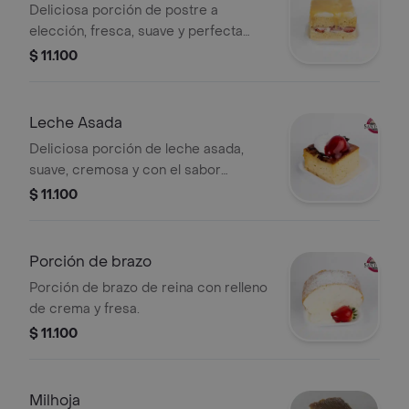
Deliciosa porción de postre a
elección, fresca, suave y perfecta
para disfrutar en cualquier momento
$ 11.100
del día. Escoge de tu preferencia y
date un gusto con el sabor que más
te guste.
Leche Asada
Deliciosa porción de leche asada,
suave, cremosa y con el sabor
tradicional que encanta en cada
$ 11.100
bocado. Ideal para disfrutar como
postre después de la comida o en
cualquier momento del día. Una
Porción de brazo
opción casera, dulce y perfecta para
Porción de brazo de reina con relleno
consentirte.
de crema y fresa.
$ 11.100
Milhoja