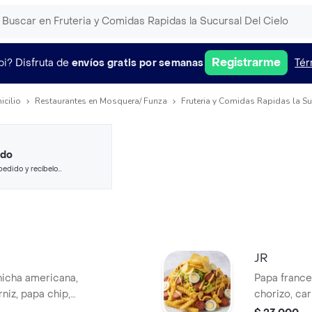
Registrarme
pi?
Disfruta de
envíos gratis por semanas
Tér
icilio
Restaurantes en Mosquera/ Funza
Fruteria y Comidas Rapidas la Su
ido
pedido y recíbelo
JR
hicha americana,
Papa france
niz, papa chip,
chorizo, ca
lechuga, pa