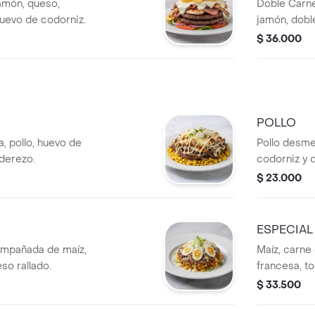
jamón, queso,
Doble Carne
huevo de codorniz.
jamón, dobl
chip, huevo
$ 36.000
POLLO
, pollo, huevo de
Pollo desme
derezo.
codorniz y 
$ 23.000
ESPECIAL
mpañada de maíz,
Maíz, carne
so rallado.
francesa, to
de codorniz
$ 33.500