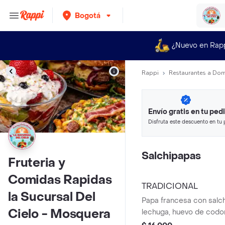
Bogotá
¿Nuevo en Rap
Rappi
Restaurantes a Dom
Envío gratis en tu ped
Disfruta este descuento en tu 
en minutos.
Salchipapas
Fruteria y
Comidas Rapidas
TRADICIONAL
la Sucursal Del
Papa francesa con salc
Cielo - Mosquera
lechuga, huevo de codor
queso y salsa.