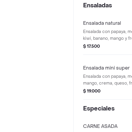
Ensaladas
Ensalada natural
Ensalada con papaya, mel
kiwi, banano, mango y fr
$ 17.500
Ensalada mini super
Ensalada con papaya, me
mango, crema, queso, fr
galleta, pitaya, kiwi, mie
$ 19.000
manzana, cereza, coco y
Especiales
CARNE ASADA