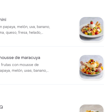
mini
n papaya, melón, uva, banano,
a, queso, fresa, helado,
mousse de maracuya
 frutas con mousse de
apaya, melón, uvas, banano,
a, queso, fresa, helado,
i, miel, durazno, manzana y
BQ