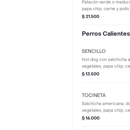
Patacón verde o maduro
papa chip, carne y pol
huevo de codorniz y qu
$ 21.500
Perros Calientes
SENCILLO
Hot dog con salchicha 
vegetales, papa chip, ce
caramelizada, huevo de 
$ 13.500
TOCINETA
Salchicha americana, do
vegetales, papa chip, ce
caramelisada, queso
$ 16.000