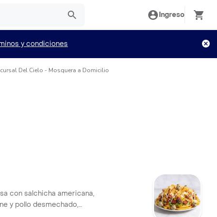
Ingreso
minos y condiciones
cursal Del Cielo - Mosquera a Domicilio
sa con salchicha americana,
rne y pollo desmechado,
pa chip, huevo de codorniz y