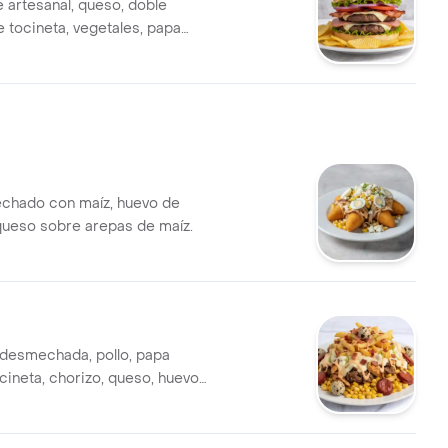
 artesanal, queso, doble
e tocineta, vegetales, papa
 de codorniz.
chado con maíz, huevo de
queso sobre arepas de maíz.
 desmechada, pollo, papa
cineta, chorizo, queso, huevo
.