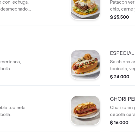
 con lechuga,
Patacon ver
lo desmechado,
chip, carne
eso.
maiz tierno
$ 25.500
ESPECIAL
americana,
Salchicha am
bolla
tocineta, ve
codorniz y queso.
caramelisad
$ 24.000
CHORI P
ble tocineta
Chorizo en 
bolla
cebolla car
$ 16.000