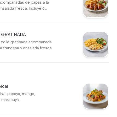
acompañadas de papas a la
nsalada fresca. Incluye 6
itas.
 GRATINADA
 pollo gratinada acompañada
la francesa y ensalada fresca.
pical
kiwi, papaya, mango,
 maracuyá.