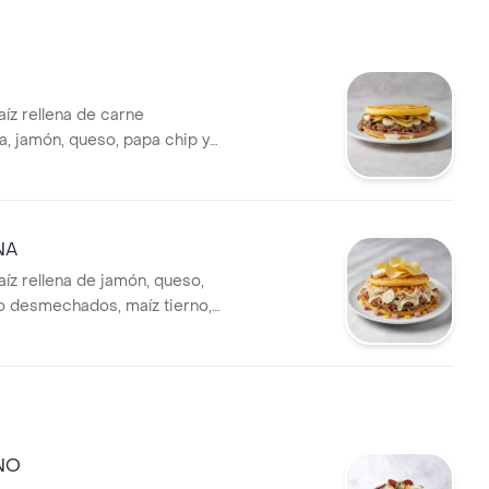
íz rellena de carne
 jamón, queso, papa chip y
dorniz.
NA
íz rellena de jamón, queso,
lo desmechados, maíz tierno,
 huevo de codorniz.
NO