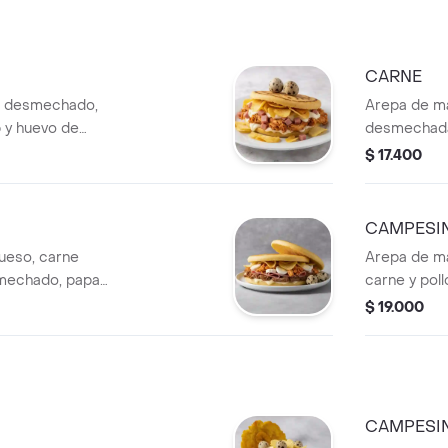
CARNE
o desmechado,
Arepa de ma
 y huevo de
desmechada,
huevo de co
$ 17.400
CAMPESI
ueso, carne
Arepa de ma
mechado, papa
carne y pol
.
papa chip y
$ 19.000
CAMPESI