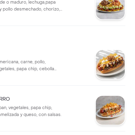
de o maduro, lechuga,papa
 y pollo desmechado, chorizo,
 huevo de codorniz, queso.
ericana, carne, pollo,
getales, papa chip, cebolla
a, huevo de codorniz, queso
ERRO
pan, vegetales, papa chip,
amelizada y queso, con salsas.