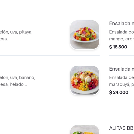
Ensalada 
ón, uva, pitaya,
Ensalada co
esa.
mango, crem
galleta
$ 15.500
Ensalada 
lón, uva, banano,
Ensalada de
esa, helado,
maracuyá, p
l, durazno,
mango, crem
$ 24.000
 sandía.
galleta, kiw
cereza.
ALITAS B