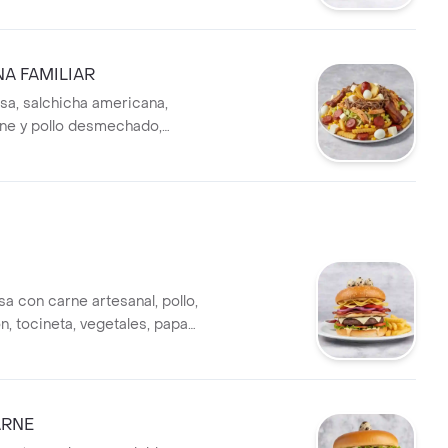
A FAMILIAR
sa, salchicha americana,
rne y pollo desmechado,
e cerdo, maíz tierno, lechuga,
huevo de codorniz y queso.
 con carne artesanal, pollo,
n, tocineta, vegetales, papa
o de codorniz.
ARNE