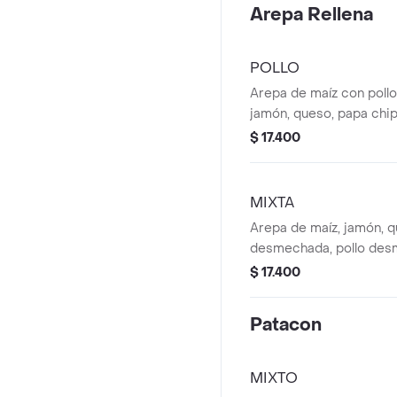
Arepa Rellena
POLLO
Arepa de maíz con poll
jamón, queso, papa chip
codorniz.
$ 17.400
MIXTA
Arepa de maíz, jamón, q
desmechada, pollo des
chip, huevo de codorniz
$ 17.400
Patacon
MIXTO