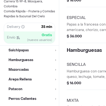
$ 16.000
Carrera 15 9F-8, Mosquera,
Colombia
Comida Rápida - Fruteria y Comidas
Rapidas la Sucursal Del Cielo
ESPECIAL
Papas a la francesa con
Delivery
35 min
americana, chorizo, carn
Gratis
desmechado, lechuga, p
$ 36.000
Envío
(nuevos usuarios)
de codorniz y queso.
Hamburguesas
Salchipapas
Hamburguesas
SENCILLA
Mazorcadas
Hamburguesa con carne 
queso, lechuga, tomate,
Arepa Rellena
codorniz y papas chips.
$ 16.000
Patacon
Perros Calientes
MIXTA