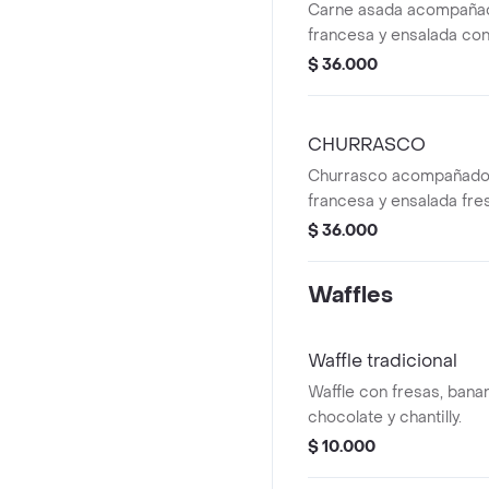
Carne asada acompañad
francesa y ensalada con
y cebolla.
$ 36.000
CHURRASCO
Churrasco acompañado 
francesa y ensalada fre
$ 36.000
Waffles
Waffle tradicional
Waffle con fresas, banan
chocolate y chantilly.
$ 10.000