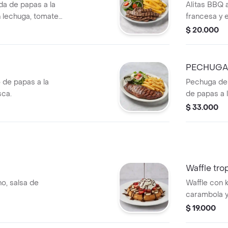
a de papas a la
Alitas BBQ 
 lechuga, tomate
francesa y e
piezas de al
$ 20.000
PECHUGA
de papas a la
Pechuga de
sca.
de papas a 
$ 33.000
Waffle tro
o, salsa de
Waffle con 
carambola y
$ 19.000