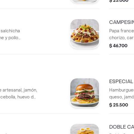
$ 23.000
queso.
CAMPESIN
 salchicha
Papa france
e y pollo
chorizo, ca
apas chip, huevo
costillita d
$ 46.700
papa chip, 
ESPECIAL
artesanal, jamón,
Hamburguesa
 cebolla, huevo de
queso, jamó
chip y huev
$ 25.500
DOBLE C