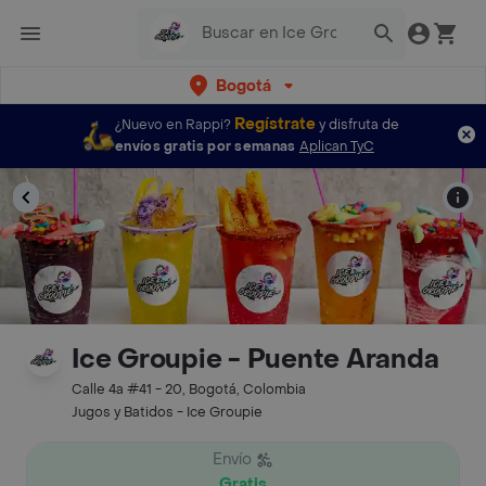
Bogotá
Regístrate
¿Nuevo en Rappi?
y disfruta de
envíos gratis por semanas
Aplican TyC
Ice Groupie - Puente Aranda
Calle 4a #41 - 20, Bogotá, Colombia
Jugos y Batidos - Ice Groupie
Envío
Gratis