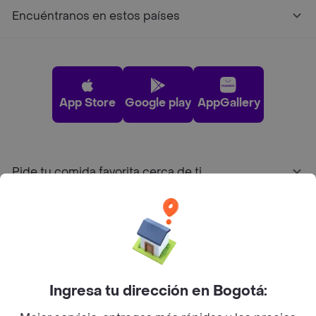
Encuéntranos en estos países
App Store
Google play
AppGallery
Pide tu comida favorita cerca de ti
Categorías
Únete a Rappi
Ingresa tu dirección en Bogotá:
Sobre Rappi