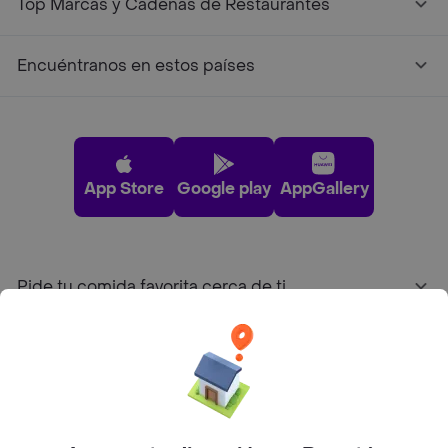
Top Marcas y Cadenas de Restaurantes
Encuéntranos en estos países
App Store
Google play
AppGallery
Pide tu comida favorita cerca de ti
Categorías
Únete a Rappi