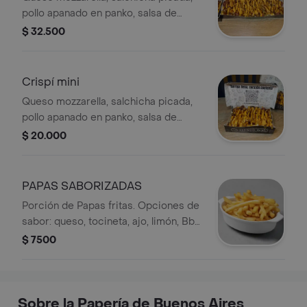
pollo apanado en panko, salsa de
queso chedar y Bbq dulce
$ 32.500
Crispí mini
Queso mozzarella, salchicha picada,
pollo apanado en panko, salsa de
queso chedar y Bbq dulce
$ 20.000
PAPAS SABORIZADAS
Porción de Papas fritas. Opciones de
sabor: queso, tocineta, ajo, limón, Bbq
o miel.
$ 7500
Sobre la Papería de Buenos Aires