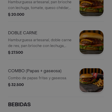
Hamburguesa artesanal, pan brioche
con lechuga, tomate, queso chédar,
cebolla y tocineta caramelizada y
$ 20.000
queso crema.
DOBLE CARNE
Hamburguesa artesanal, doble carne
de res, pan brioche con lechuga,
tomate, queso chédar, cebolla y
$ 27.500
tocineta caramelizada y queso crema
COMBO (Papas + gaseosa)
Combo de papas fritas y gaseosa.
$ 32.500
BEBIDAS