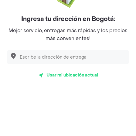
Mercari - Postres
Myriam Camhi Co
Ingresa tu dirección en Bogotá:
Magnifique
Mejor servicio, entregas más rápidas y los precios
más convenientes!
Empanaditas de Pipian - Empanadas
Desayunadero de la 42
Luisa Postres
Usar mi ubicación actual
Sopitas y Frijoladas
Subway
Top Marcas y Cadenas de Restaurantes
Encuéntranos en estos países