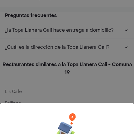
Preguntas frecuentes
¿la Topa Llanera Cali hace entrega a domicilio?
¿Cuál es la dirección de la Topa Llanera Cali?
Restaurantes similares a la Topa Llanera Cali - Comuna
19
L´s Café
Philippe
Baskin Robbins
La Cesta