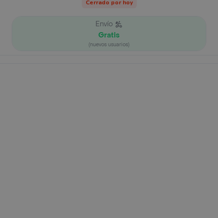
Cerrado por hoy
Envío
Gratis
(nuevos usuarios)