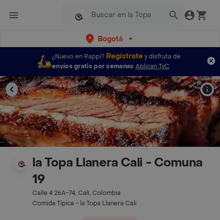
Bogotá
Regístrate
¿Nuevo en Rappi?
y disfruta de
envíos gratis por semanas
Aplican TyC
la Topa Llanera Cali - Comuna
19
Calle 4 26A-74, Cali, Colombia
Comida Típica - la Topa Llanera Cali