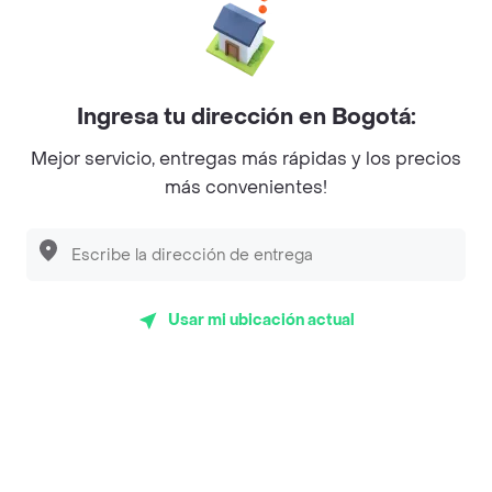
La Cesta
Mercari - Postres
Ingresa tu dirección en Bogotá:
Myriam Camhi Co
Mejor servicio, entregas más rápidas y los precios
Magnifique
más convenientes!
Empanaditas de Pipian - Empanadas
Desayunadero de la 42
Luisa Postres
Usar mi ubicación actual
Sopitas y Frijoladas
Subway
Top Marcas y Cadenas de Restaurantes