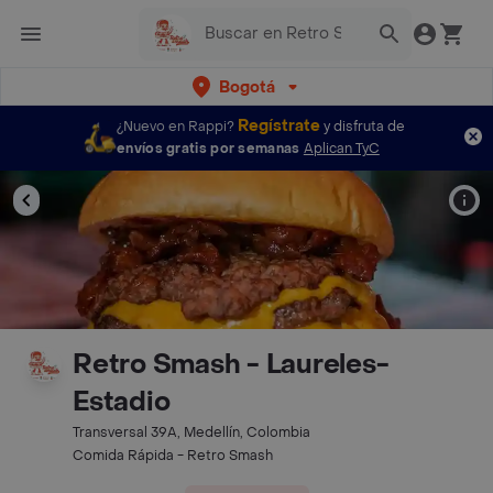
Bogotá
Regístrate
¿Nuevo en Rappi?
y disfruta de
envíos gratis por semanas
Aplican TyC
Retro Smash - Laureles-
Estadio
Transversal 39A, Medellín, Colombia
Comida Rápida - Retro Smash