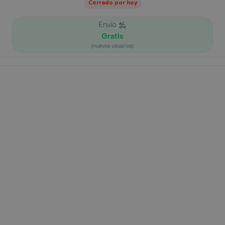
Cerrado por hoy
Envío
Gratis
(nuevos usuarios)