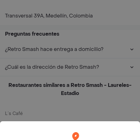
Transversal 39A, Medellín, Colombia
Preguntas frecuentes
¿Retro Smash hace entrega a domicilio?
¿Cuál es la dirección de Retro Smash?
Restaurantes similares a Retro Smash - Laureles-
Estadio
L´s Café
Philippe
Baskin Robbins