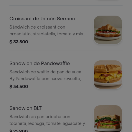
Croissant de Jamón Serrano
Sándwich de croissant con
prosciutto, straciatella, tomate y mix
de lechugas.
$ 33.500
Sandwich de Pandewaffle
Sandwich de waffle de pan de yuca
By Pandewaffle con huevo revuelto,
queso cheddar y tocineta crocante.
$ 34.500
Sandwich BLT
Sandwich en pan brioche con
tocineta, lechuga, tomate, aguacate y
mayonesa picante.
$ 25.900