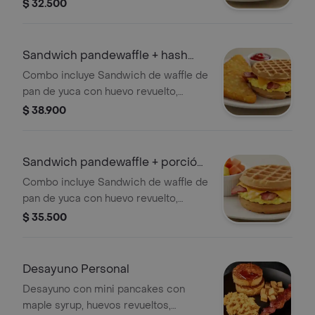
queso cheddar, tocineta crocante y
$ 32.500
maple syrup acompañado de
limonada
Sandwich pandewaffle + hash
brown
Combo incluye Sandwich de waffle de
pan de yuca con huevo revuelto,
queso cheddar, tocineta crocante y
$ 38.900
maple syrup acompañado de hash
brown.
Sandwich pandewaffle + porción
de fruta
Combo incluye Sandwich de waffle de
pan de yuca con huevo revuelto,
queso cheddar, tocineta crocante y
$ 35.500
maple syrup acompañado de porción
de fruta
Desayuno Personal
Desayuno con mini pancakes con
maple syrup, huevos revueltos,