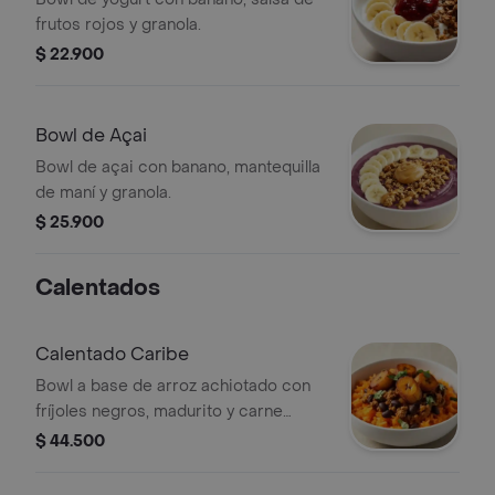
frutos rojos y granola.
$ 22.900
Bowl de Açai
Bowl de açai con banano, mantequilla
de maní y granola.
$ 25.900
Calentados
Calentado Caribe
Bowl a base de arroz achiotado con
fríjoles negros, madurito y carne
molida. Recomendado con adición de
$ 44.500
guacamole.