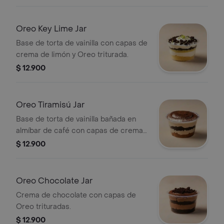
Oreo Key Lime Jar
Base de torta de vainilla con capas de
crema de limón y Oreo triturada.
$ 12.900
Oreo Tiramisú Jar
Base de torta de vainilla bañada en
almíbar de café con capas de crema
de tiramisú y Oreo.
$ 12.900
Oreo Chocolate Jar
Crema de chocolate con capas de
Oreo trituradas.
$ 12.900