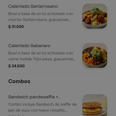
Calentado Santarrosano
Bowl a base de arroz achiotado con
chorizo Santarrosano, guacamole,
papa, madurito y un toque de cilantro.
$ 31.500
Calentado Sabanero
Bowl a base de arroz achiotado con
carne molida, fríjol paisa, guacamole,
papa y un toque de cilantro.
$ 34.500
Combos
Sandwich pandewaffle +
limonada
Combo incluye Sandwich de waffle de
pan de yuca con huevo revuelto,