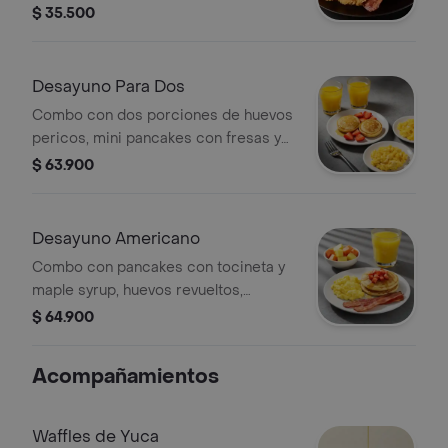
tocineta y papas rostizadas.
$ 35.500
Desayuno Para Dos
Combo con dos porciones de huevos
pericos, mini pancakes con fresas y
maple syrup y dos jugos de naranja.
$ 63.900
Desayuno Americano
Combo con pancakes con tocineta y
maple syrup, huevos revueltos,
porción de fruta y bebida a elección.
$ 64.900
Acompañamientos
Waffles de Yuca