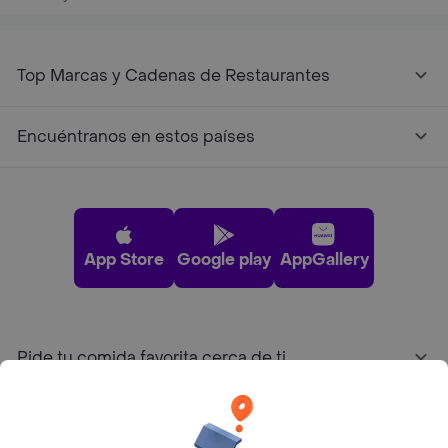
Top Marcas y Cadenas de Restaurantes
Encuéntranos en estos países
App Store
Google play
AppGallery
Pide tu comida favorita cerca de ti
Categorías