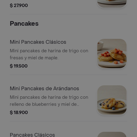
negro, pico de gallo, queso y salsa
$ 27.900
verde.
Pancakes
Mini Pancakes Clásicos
Mini pancakes de harina de trigo con
fresas y miel de maple.
$ 19.500
Mini Pancakes de Arándanos
Mini pancakes de harina de trigo con
relleno de blueberries y miel de
maple.
$ 18.900
Pancakes Clásicos