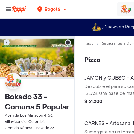
Bogotá
¿Nuevo en Rap
Rappi
Restaurantes a Dom
Pizza
JAMÓN y QUESO - Ar
Descubre el paraíso con
ISLAS. Una base de mas
Bokado 33 -
y crujiente, bañada en u
$ 31.200
Comuna 5 Popular
de tomate que despiert
sentidos. El toque espec
Avenida Los Maracos 4-53,
generosos trozos de j
Villavicencio, Colombia
CARNES - Artesanal
que se mezclan con el q
Comida Rápida - Bokado 33
Sumérgete en un torren