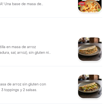
! Una base de masa de
ente y suave, bañada en una
mate, cubierta con queso que
rfectamente, pollo
 y champiñones. PIZZA DE 4
S TAMAÑO PERSONAL
tilla en masa de arroz
dura, sal, arroz), sin gluten ni
, lista al instante. Incluye
ping a elegir (como pollo
y cebollín) y 2 salsas.
masa de arroz sin gluten con
 3 toppings y 2 salsas.