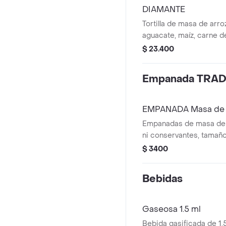
DIAMANTE
Tortilla de masa de arr
aguacate, maíz, carne 
salsas.
$ 23.400
Empanada TRAD
EMPANADA Masa de 
Empanadas de masa de a
ni conservantes, tamaño
gr. Aprox.
$ 3400
Bebidas
Gaseosa 1.5 ml
Bebida gasificada de 1.