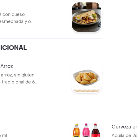
oz con queso,
desmechada y 6
ICIONAL
Arroz
rroz, sin gluten
 tradicional de 50
Cerveza e
5 ml
Aguila de 26