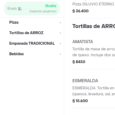
PORCIONES PERSONA
Pizza DILUVIO ETERNO.
Gratis
Envío
masa de arroz suave, ba
$ 36.400
(nuevos usuarios)
salsa de tomate, queso 
funde con la jugosa ca
Pizza
Tortillas de AR
el maíz tierno y los tro
Tortillas de ARROZ
ahumada. 4 POCIONES
PERSONAL
AMATISTA
Empanada TRADICIONAL
Tortilla de masa de arroz
Bebidas
de queso. Incluye dos sa
$ 8450
ESMERALDA
ESMERALDA: Tortilla en
(quesos, levadura, sal, ar
conservantes. Incluye q
$ 15.600
2 salsas.