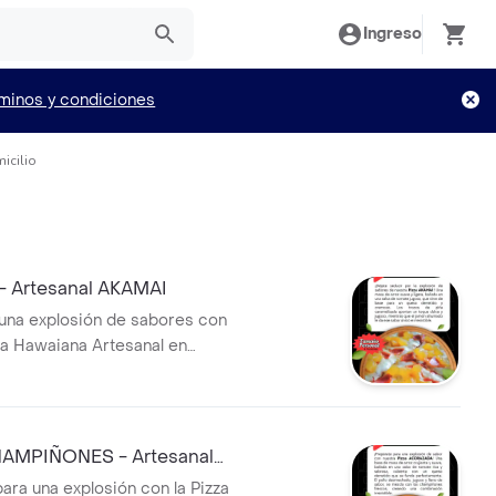
Ingreso
minos y condiciones
icilio
 Artesanal AKAMAI
 una explosión de sabores con
za Hawaiana Artesanal en
oz. La combinación perfecta
goso, piña dulce y queso
derretido sobre una base
1 PIZZA DE 4 PORCIONES
AMPIÑONES - Artesanal
ERSONAL
DA
ara una explosión con la Pizza