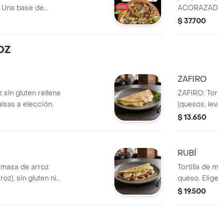
LES
 Una base de
ACORAZADA
ñada en una rica
arroz cruji
$ 37.700
derretido que se
salsa de to
rne desmechada,
se funde pe
ROZ
zos de salchicha
desmechado
 TAMAÑO
PORCIONE
ZAFIRO
 sin gluten rellena
ZAFIRO: Tor
lsas a elección.
(quesos, leva
conservantes
$ 13.650
queso, 1 top
desmechado 
RUBÍ
 masa de arroz
Tortilla de 
roz), sin gluten ni
queso. Elige
ueso, 2 toppings y
$ 19.500