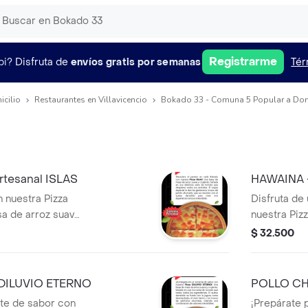
Registrarme
pi?
Disfruta de
envíos gratis por semanas
Tér
icilio
Restaurantes en Villavicencio
Bokado 33 - Comuna 5 Popular a Dom
tesanal ISLAS
HAWAINA -
 nuestra Pizza
Disfruta de
a de arroz suave
nuestra Piz
na deliciosa salsa
Masa de Arr
$ 32.500
a todos tus
de jamón ju
ial lo dan los
mozzarella 
amón ahumado,
crujiente. 
 DILUVIO ETERNO
POLLO CH
ueso derretido. 4
TAMAÑO P
ACORAZA
te de sabor con
¡Prepárate p