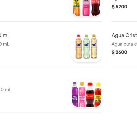
$ 5200
 ml.
Agua Crist
 ml.
Agua pura e
$ 2600
0 ml.