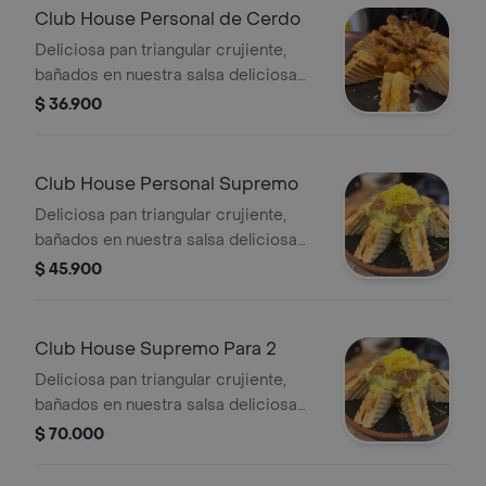
americano, junto un mix de papas
Club House Personal de Cerdo
francesas, pechuga de pollo al grille y
Deliciosa pan triangular crujiente,
queso costeño rayado.
bañados en nuestra salsa deliciosa
rosada, tartara y salsa de tomate,
$ 36.900
acompañada de lechuga, tomate,
cebolla, jamón premium y queso
americano, junto un mix de papas
Club House Personal Supremo
francesas, pulpa de cerdo grill y
Deliciosa pan triangular crujiente,
queso costeño rayado.
bañados en nuestra salsa deliciosa
rosada, tartara y salsa de tomate,
$ 45.900
acompañada de lechuga, tomate,
cebolla, jamón premium y queso
americano, junto un mix de papas
Club House Supremo Para 2
francesas, pollo grill, cerdo grill,
Deliciosa pan triangular crujiente,
tocineta, mozarella gratinado y queso
bañados en nuestra salsa deliciosa
holandés rayado
rosada, tartara y salsa de tomate,
$ 70.000
acompañada de lechuga, tomate,
cebolla, jamón premium y queso