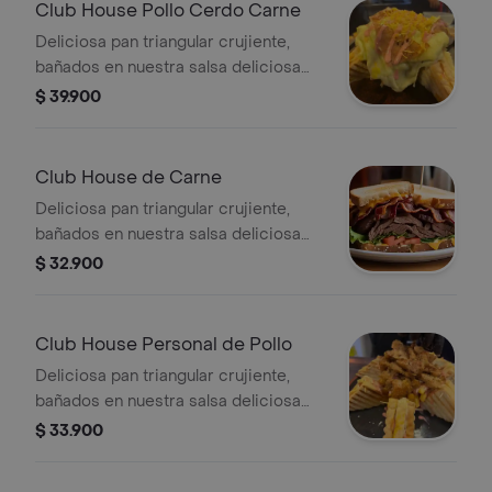
americano, junto un mix de papas
Club House Pollo Cerdo Carne
francesas y queso costeño.
Deliciosa pan triangular crujiente,
bañados en nuestra salsa deliciosa
rosada, tartara y salsa de tomate,
$ 39.900
acompañada de lechuga, tomate,
cebolla, jamón premium y queso
americano, junto un mix de papas
Club House de Carne
francesas, pollo grill, cerdo grill, carne
Deliciosa pan triangular crujiente,
grill, con tocineta, gratinado en
bañados en nuestra salsa deliciosa
mozarella y queso holandés rayado.
rosada, tartara y salsa de tomate,
$ 32.900
acompañada de lechuga, tomate,
cebolla, jamón premium y queso
americano, junto un mix de papas
Club House Personal de Pollo
francesas, carne grill y queso
Deliciosa pan triangular crujiente,
bañados en nuestra salsa deliciosa
rosada, tartara y salsa de tomate,
$ 33.900
acompañada de lechuga, tomate,
cebolla, jamón premium y queso