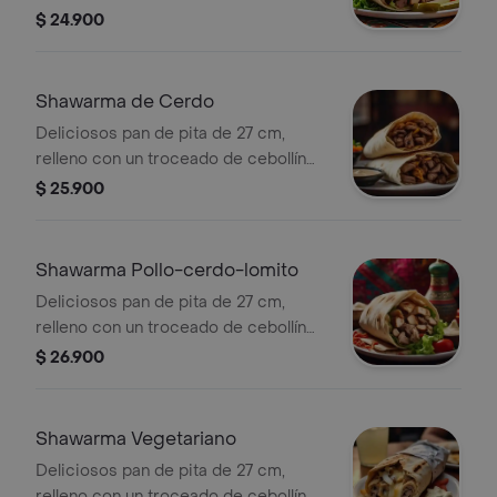
chino y tomate, con trozos de
$ 24.900
pechuga salteada en nuestra
deliciosa salsa de ajo cremosa.
Shawarma de Cerdo
Deliciosos pan de pita de 27 cm,
relleno con un troceado de cebollín
chino y tomate, con trozos de pulpa
$ 25.900
de cerdo salteadas en nuestra
deliciosa salsa de ajo cremosa.
Shawarma Pollo-cerdo-lomito
Deliciosos pan de pita de 27 cm,
relleno con un troceado de cebollín
chino y tomate, con trozos de
$ 26.900
pechuga, cerdo y lomito de res
salteada en nuestra deliciosa salsa de
ajo cremosa.
Shawarma Vegetariano
Deliciosos pan de pita de 27 cm,
relleno con un troceado de cebollín