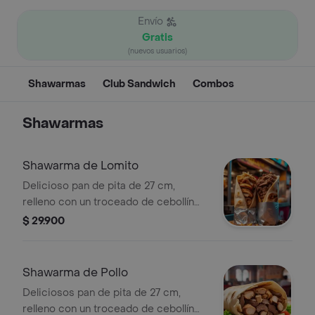
Envío
Gratis
(nuevos usuarios)
Shawarmas
Club Sandwich
Combos
Shawarmas
Shawarma de Lomito
Delicioso pan de pita de 27 cm,
relleno con un troceado de cebollín
chino y tomate, con trozos de lomo
$ 29.900
de ressalteados en nuestra deliciosa
salsa de ajo cremosa.
Shawarma de Pollo
Deliciosos pan de pita de 27 cm,
relleno con un troceado de cebollín