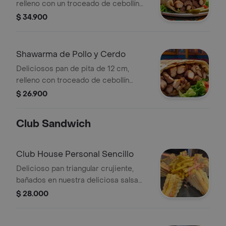
relleno con un troceado de cebollín
chino y tomate, con trozos de
$ 34.900
pechuga salteada, y lomo de res en
nuestra deliciosa salsa de ajo
cremosa.
Shawarma de Pollo y Cerdo
Deliciosos pan de pita de 12 cm,
relleno con troceado de cebollín
chino y tomate, con trozos de
$ 26.900
pechuga salteada y pulpa de cerdo en
nuestra deliciosa salsa de ajo
Club Sandwich
cremosa.
Club House Personal Sencillo
Delicioso pan triangular crujiente,
bañados en nuestra deliciosa salsa
rosada, tartara y salsa de tomate,
$ 28.000
acompañada de lechuga, tomate,
cebolla, jamón premium y queso