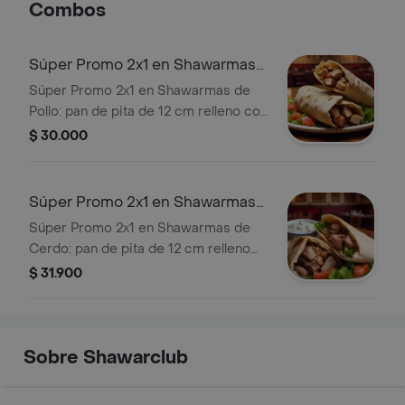
Combos
americano,, junto un mix de papas
francesa, pollo grill, cerdo grill,
tocineta, mozarella gratinado y queso
Súper Promo 2x1 en Shawarmas
holandés rayado.
de Pollo
Súper Promo 2x1 en Shawarmas de
Pollo: pan de pita de 12 cm relleno con
pechuga de pollo salteada, cebollín
$ 30.000
chino, tomate y salsa de ajo cremosa.
Súper Promo 2x1 en Shawarmas
de Cerdo
Súper Promo 2x1 en Shawarmas de
Cerdo: pan de pita de 12 cm relleno
con cerdo salteado, cebollín chino,
$ 31.900
tomate y salsa de ajo cremosa.
Sobre Shawarclub