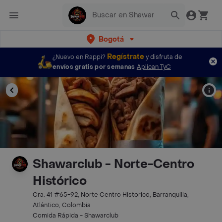
Bogotá
Regístrate
¿Nuevo en Rappi?
y disfruta de
envíos gratis por semanas
Aplican TyC
Shawarclub - Norte-Centro
Histórico
Cra. 41 #65-92, Norte Centro Historico, Barranquilla,
Atlántico, Colombia
Comida Rápida - Shawarclub