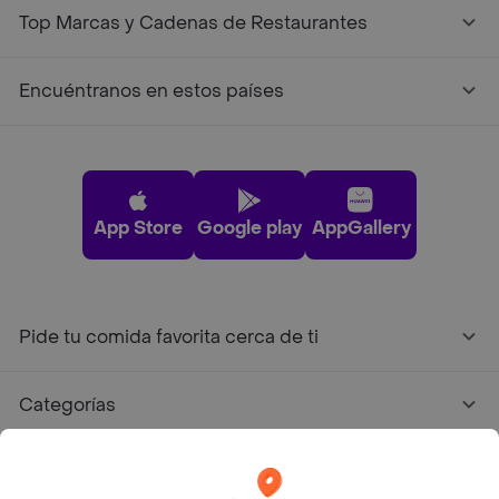
Top Marcas y Cadenas de Restaurantes
Encuéntranos en estos países
App Store
Google play
AppGallery
Pide tu comida favorita cerca de ti
Categorías
Únete a Rappi