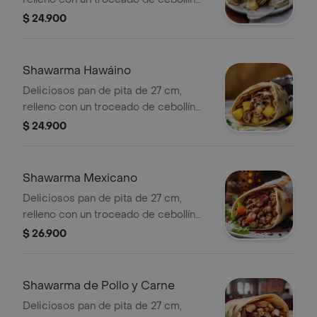
chino y tomate, con trozos de
$ 24.900
mozarella y nuestra deliciosa salsa de
ajo cremosa.
Shawarma Hawáino
Deliciosos pan de pita de 27 cm,
relleno con un troceado de cebollín
chino y tomate, con trozos de
$ 24.900
pechuga salteada con trozos de piña
dulce, y nuestra deliciosa salsa
cremosa.
Shawarma Mexicano
Deliciosos pan de pita de 27 cm,
relleno con un troceado de cebollín
chino y tomate, con carne de res
$ 26.900
molida y pico de gallo y nuestra
deliciosa salsa de ajo cremosa.
Shawarma de Pollo y Carne
Deliciosos pan de pita de 27 cm,