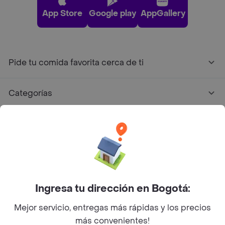
App Store
Google play
AppGallery
Pide tu comida favorita cerca de ti
Categorías
Únete a Rappi
Sobre Rappi
Facebook
Twitter
Instagram
Ingresa tu dirección en Bogotá:
Mejor servicio, entregas más rápidas y los precios
©
2026
Rappi Inc. All rights reserved.
más convenientes!