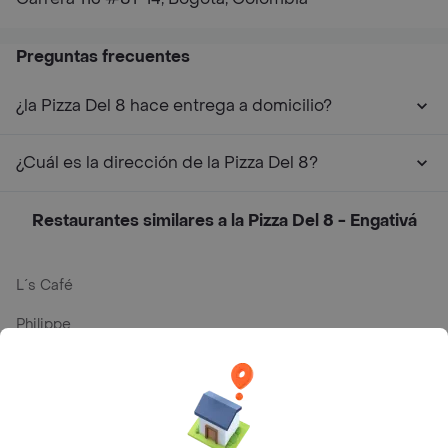
Preguntas frecuentes
¿la Pizza Del 8 hace entrega a domicilio?
¿Cuál es la dirección de la Pizza Del 8?
Restaurantes similares a la Pizza Del 8 - Engativá
L´s Café
Philippe
Baskin Robbins
La Cesta
Mercari - Postres