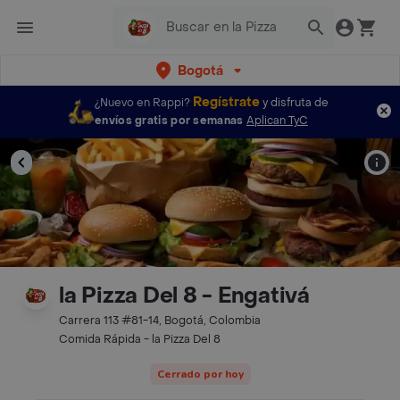
Bogotá
Regístrate
¿Nuevo en Rappi?
y disfruta de
envíos gratis por semanas
Aplican TyC
la Pizza Del 8 - Engativá
Carrera 113 #81-14, Bogotá, Colombia
Comida Rápida - la Pizza Del 8
Cerrado por hoy