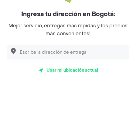
Myriam Camhi Co
Ingresa tu dirección en Bogotá:
Magnifique
Mejor servicio, entregas más rápidas y los precios
más convenientes!
Empanaditas de Pipian - Empanadas
Desayunadero de la 42
Luisa Postres
Sopitas y Frijoladas
Usar mi ubicación actual
Subway
Top Marcas y Cadenas de Restaurantes
Encuéntranos en estos países