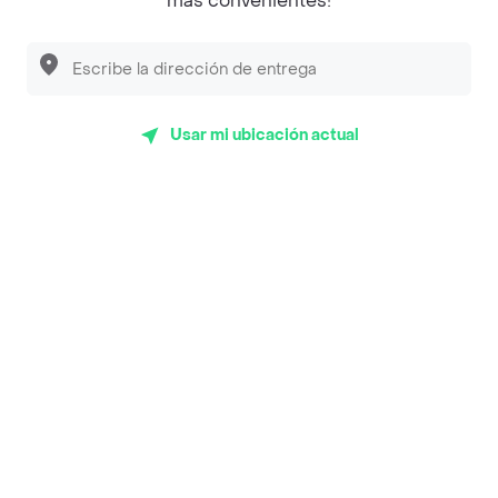
más convenientes!
Desayunadero de la 42
Luisa Postres
Sopitas y Frijoladas
Usar mi ubicación actual
Subway
Top Marcas y Cadenas de Restaurantes
Encuéntranos en estos países
App Store
Google play
AppGallery