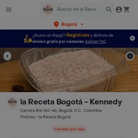
Bogotá
Regístrate
¿Nuevo en Rappi?
y disfruta de
envíos gratis por semanas
Aplican TyC
la Receta Bogotá - Kennedy
Carrera 81A 16C-46, Bogotá, D.C., Colombia
Postres - la Receta Bogotá
Cerrado por hoy