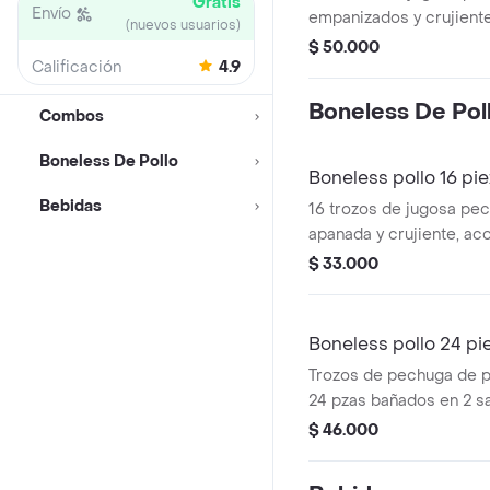
Gratis
Envío
empanizados y crujiente
(nuevos usuarios)
salsa de tu elección. 
$ 50.000
Calificación
4.9
220 g de papas fritas d
tártara y nuestra delicio
Boneless De Pol
Combos
casa y gaseosa 250ml.
Boneless De Pollo
Boneless pollo 16 pi
Bebidas
16 trozos de jugosa pec
apanada y crujiente, a
260 g de papas fritas d
$ 33.000
salsa BBQ clásica y ma
un toque levemente pic
Boneless pollo 24 pi
Trozos de pechuga de 
24 pzas bañados en 2 sal
acompañado de 220 gr d
$ 46.000
salsa tártara y salsa de 