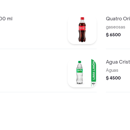
400 ml
Quatro Ori
gaseosas
$ 6500
Agua Cris
Aguas
$ 4500