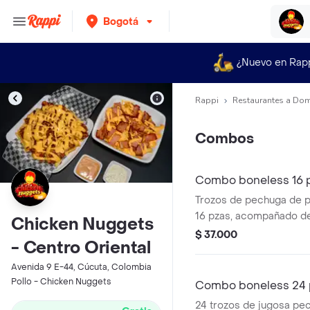
Bogotá
¿Nuevo en Rap
Rappi
Restaurantes a Dom
Combos
Combo boneless 16 
Trozos de pechuga de 
16 pzas, acompañado d
Chicken Nuggets
fritas, salsa BBQ clásic
$ 37.000
- Centro Oriental
levemente picante y ga
Avenida 9 E-44, Cúcuta, Colombia
Pollo - Chicken Nuggets
Combo boneless 24 
24 trozos de jugosa pe