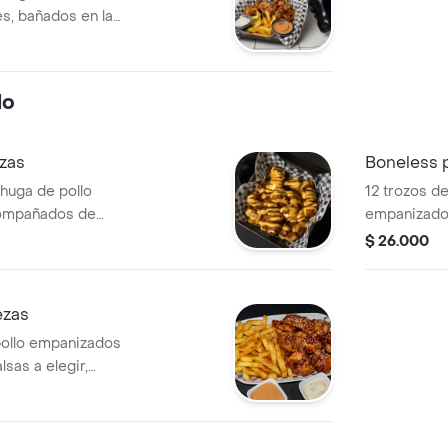
s, bañados en la
Acompañados de
oradas, salsa
sa salsa de la
lo
ezas
Boneless p
huga de pollo
12 trozos d
compañados de
empanizados
oradas. Incluye
salsa de tu
$ 26.000
yonesa búfalo con
220 g de pa
ante.
tártara y nu
casa.
ezas
pollo empanizados
sas a elegir,
e papas fritas,
la casa.