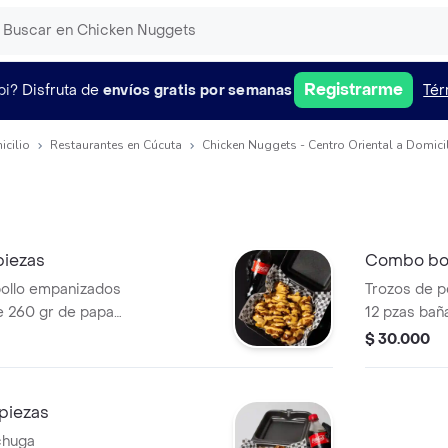
Registrarme
pi?
Disfruta de
envíos gratis por semanas
Tér
icilio
Restaurantes en Cúcuta
Chicken Nuggets - Centro Oriental a Domici
piezas
Combo bon
pollo empanizados
Trozos de 
e 260 gr de papas
12 pzas baña
a, mayo búfalo
acompañado 
$ 30.000
seosa.
salsa tártar
250 ml de 
piezas
chuga