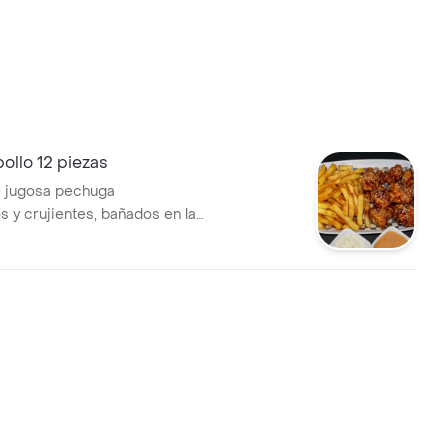
ollo 12 piezas
e jugosa pechuga
 y crujientes, bañados en la
 elección. Acompañados de
pas fritas doradas, salsa
estra deliciosa salsa de la