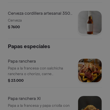
Cerveza cordillera artesanal 350
ml
Cerveza
$ 7600
Papas especiales
Papa ranchera
Papa a la francesa con salchicha
ranchera o chorizo, carne
desmechada, maiz tierno, queso
$ 23.000
derretido, salsas y huevo de codorniz.
Papa ranchera XI
Papa a la francesa y papa criolla con