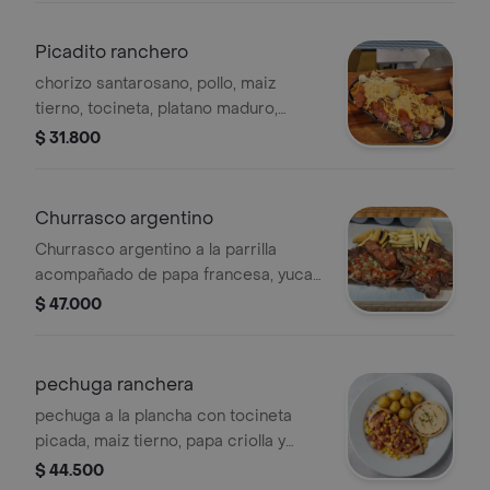
Picadito ranchero
chorizo santarosano, pollo, maiz
tierno, tocineta, platano maduro,
queso, papa cabello de angel, salsas y
$ 31.800
huevos de codorniz
Churrasco argentino
Churrasco argentino a la parrilla
acompañado de papa francesa, yuca,
chimichurri y chorizo santarrosano
$ 47.000
pechuga ranchera
pechuga a la plancha con tocineta
picada, maiz tierno, papa criolla y
arepa
$ 44.500