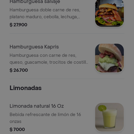
Hamburguesa salvaje
Hamburguesa doble carne de res,
platano maduro, cebolla, lechuga,
tomate, queso, tocineta y salsa de
$ 27.900
champiñon.
Hamburguesa Kapris
Hamburguesa con carne de res,
queso, guacamole, trocitos de costilla
de cerdo y jamón, tajadas, vegetales y
$ 26.700
huevo de codorniz.
Limonadas
Limonada natural 16 Oz
Bebida refrescante de limón de 16
onzas
$ 7000