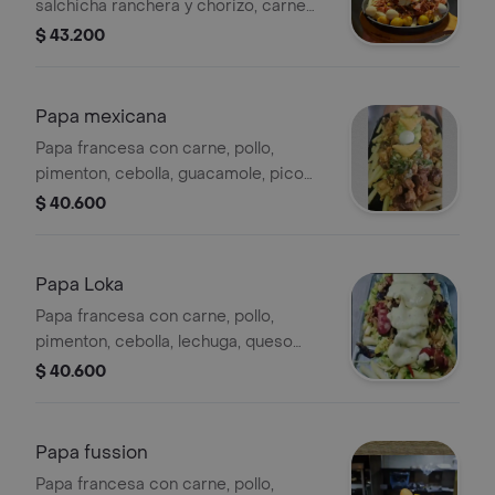
salchicha ranchera y chorizo, carne
desmechada, maiz tierno, queso
$ 43.200
derretido, salsas y huevo de codorniz.
Papa mexicana
Papa francesa con carne, pollo,
pimenton, cebolla, guacamole, pico
de gallo, jalapeño, tostacos
$ 40.600
Papa Loka
Papa francesa con carne, pollo,
pimenton, cebolla, lechuga, queso
gratinado y huevo de codorniz
$ 40.600
Papa fussion
Papa francesa con carne, pollo,