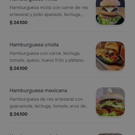
Hamburguesa mixta con carne de res
artesanal y pollo apanado, lechuga,
jamón, queso, tomate, cebolla y huevo.
$ 24.100
Hamburguesa criolla
Hamburguesa con carne, lechuga,
tomate, queso, huevo frito y plátano
maduro.
$ 24.100
Hamburguesa mexicana
Hamburguesa de res artesanal con
guacamole, lechuga, tomate, aros de
cebolla y pico de gallo
$ 24.100