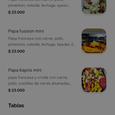
pimenton, cebolla, lechuga, queso
gratinado y huevo de codorniz
$ 23.000
Papa fussion mini
Papa francesa con carne, pollo,
pimenton, cebolla, lechuga, tajadas de
platano maduro y huevo de codorniz
$ 23.000
Papa Kapris mini
papa francesa y criolla con carne,
pollo, costillas de cerdo ahumadas,
cebolla, pimenton, guacamole, huevo
$ 23.000
de codorniz.
Tablas