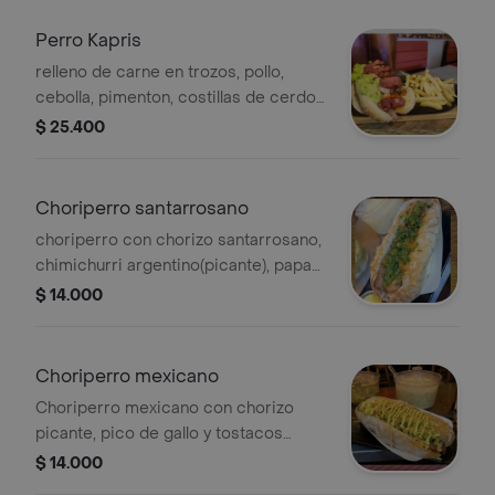
Perro Kapris
relleno de carne en trozos, pollo,
cebolla, pimenton, costillas de cerdo,
guacamole y pico de gallo, porcion de
$ 25.400
papa francesa
Choriperro santarrosano
choriperro con chorizo santarrosano,
chimichurri argentino(picante), papa
cabello angel, con gaseosa 250ml
$ 14.000
postobon.
Choriperro mexicano
Choriperro mexicano con chorizo
picante, pico de gallo y tostacos
triturados. Incluye gaseosa Postobon
$ 14.000
250ml.