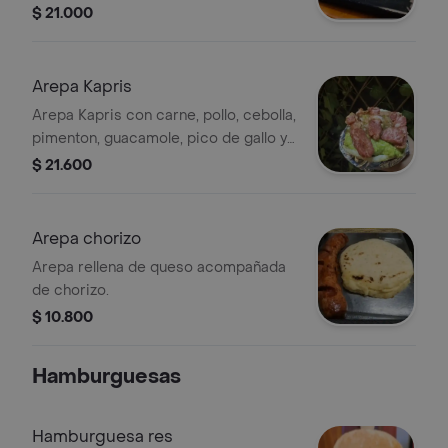
tostacos y salsas.
$ 21.000
Arepa Kapris
Arepa Kapris con carne, pollo, cebolla,
pimenton, guacamole, pico de gallo y
costillas de cerdo ahumadas.
$ 21.600
Arepa chorizo
Arepa rellena de queso acompañada
de chorizo.
$ 10.800
Hamburguesas
Hamburguesa res