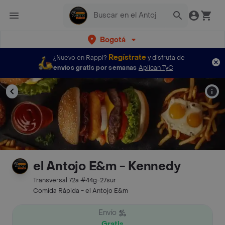
Bogotá
Regístrate
¿Nuevo en Rappi?
y disfruta de
envíos gratis por semanas
Aplican TyC
el Antojo E&m - Kennedy
Transversal 72a #44g-27sur
Comida Rápida - el Antojo E&m
Envío
Gratis