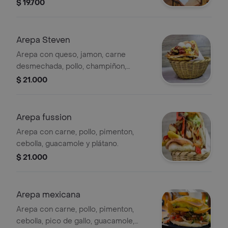
chorizo y huevo de codorniz
$ 19.700
Arepa Steven
Arepa con queso, jamon, carne
desmechada, pollo, champiñon,
tocineta, maiz tierno, salchicha
$ 21.000
ranchera o chorizo y huevos de
codorniz
Arepa fussion
Arepa con carne, pollo, pimenton,
cebolla, guacamole y plátano.
$ 21.000
Arepa mexicana
Arepa con carne, pollo, pimenton,
cebolla, pico de gallo, guacamole,