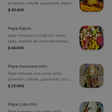
pimenton, cebolla, guacamole, plátano
maduro y huevo de codorniz.
$ 40.600
Papa Kapris
papa francesa y criolla con carne,
pollo, costillas de cerdo ahumadas,
cebolla, pimenton, guacamole, huevo
$ 44.500
de codorniz.
Papa mexicana mini
Papa francesa con carne, pollo,
pimenton, cebolla, guacamole, pico
de gallo, jalapeño, tostacos
$ 23.000
Papa Loka mini
Papa francesa con carne, pollo,