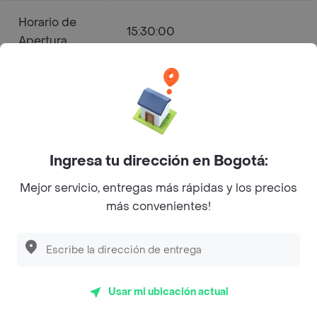
Horario de
15:30:00
Apertura
Horario de
23:00:00
Cierre
Ingresa tu dirección en Bogotá:
el Antojo E&m - Kennedy Menú
Mejor servicio, entregas más rápidas y los precios
a Domicilio
más convenientes!
Comida Rápida
Abierto
Usar mi ubicación actual
Horarios de Apertura y Cierre