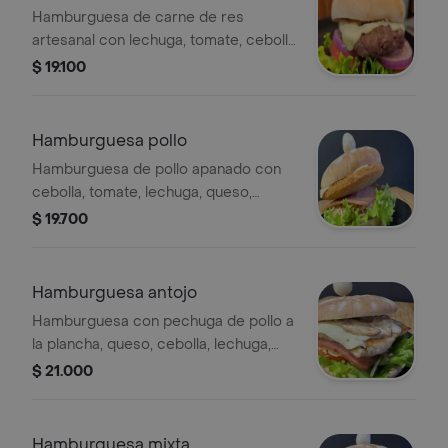
Hamburguesa de carne de res
artesanal con lechuga, tomate, cebolla
y queso, huevo de codorniz.
$ 19.100
Hamburguesa pollo
Hamburguesa de pollo apanado con
cebolla, tomate, lechuga, queso,
jamon y huevo de codorniz.
$ 19.700
Hamburguesa antojo
Hamburguesa con pechuga de pollo a
la plancha, queso, cebolla, lechuga,
tomate y jamón.
$ 21.000
Hamburguesa mixta