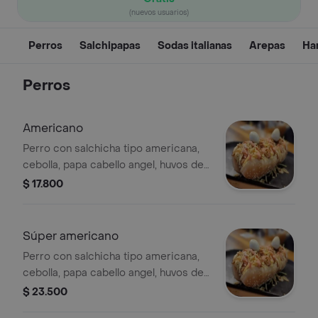
(nuevos usuarios)
Perros
Salchipapas
Sodas italianas
Arepas
Ha
Perros
Americano
Perro con salchicha tipo americana,
cebolla, papa cabello angel, huvos de
codorniz y salsas
$ 17.800
Súper americano
Perro con salchicha tipo americana,
cebolla, papa cabello angel, huvos de
codorniz y salsas, con papa francesa
$ 23.500
y gaseosa 250ml