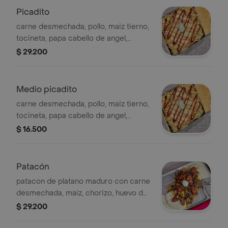
Picadito
carne desmechada, pollo, maiz tierno,
tocineta, papa cabello de angel,
queso gratinado, salsas, huevo de
$ 29.200
codorniz
Medio picadito
carne desmechada, pollo, maiz tierno,
tocineta, papa cabello de angel,
queso gratinado, salsas, huevo de
$ 16.500
codorniz
Patacón
patacon de platano maduro con carne
desmechada, maiz, chorizo, huevo de
codorniz cebolla opcional
$ 29.200