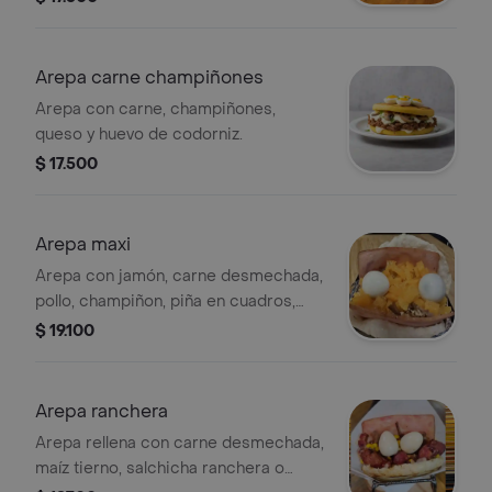
Arepa carne champiñones
Arepa con carne, champiñones,
queso y huevo de codorniz.
$ 17.500
Arepa maxi
Arepa con jamón, carne desmechada,
pollo, champiñon, piña en cuadros,
huevo de codorniz y queso
$ 19.100
Arepa ranchera
Arepa rellena con carne desmechada,
maíz tierno, salchicha ranchera o