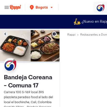
Bogotá
¿Nuevo en Rap
Rappi
Restaurantes a Dom
Bandeja Coreana
- Comuna 17
Carrera 100 5-169 local 395
plazoleta paradiso food al lado del
local el bochinche, Cali, Colombia