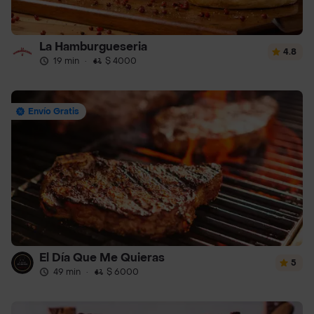
La Hamburgueseria
4.8
19 min
·
$ 4000
Envío Gratis
El Día Que Me Quieras
5
49 min
·
$ 6000