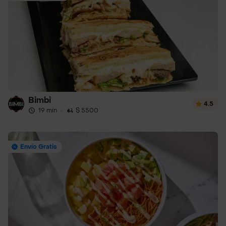
Bimbi
4.5
19 min
·
$ 5500
Envío Gratis