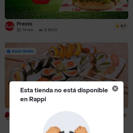
Presto
4.7
14 min
·
$ 4500
Envío Gratis
Esta tienda no está disponible
en Rappi
Hanashi Sushi
4.2
51 min
·
$ 6500