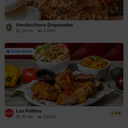
Hambuchona Empanadas
24 min
·
$ 7500
Envío Gratis
Los Pollitos
4.8
39 min
·
$ 5500