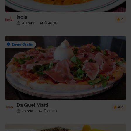
Isola
5
40 min
·
$ 4500
Envío Gratis
Da Quei Matti
4.5
61 min
·
$ 5500