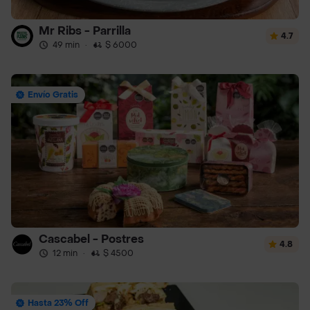
Mr Ribs - Parrilla
4.7
49 min
·
$ 6000
Envío Gratis
Cascabel - Postres
4.8
12 min
·
$ 4500
Hasta 23% Off