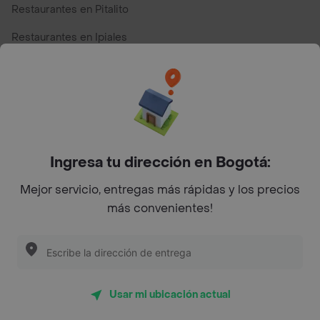
Restaurantes en Pitalito
Restaurantes en Ipiales
Restaurantes en San Andres
Restaurantes cerca de mi para pedir Comida a Domicilio -
Top Marcas y Cadenas de Restaurantes
Ingresa tu dirección en Bogotá:
Encuéntranos en estos países
Mejor servicio, entregas más rápidas y los precios
más convenientes!
App Store
Google play
AppGallery
Usar mi ubicación actual