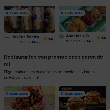
Envío Gratis
Envío Gratis
Anastasia Cookies
Hakims Pastry
4.8
4.8
44 min
·
ENVÍO GRATIS
12 min
·
ENVÍO GRATIS
Restaurantes con promociones cerca de
mí
Elige restaurantes que ofrecen promociones y hacen
delivery cerca de mí
Envío Gratis
Envío Gratis