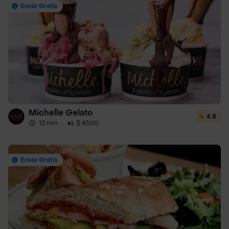
Envío Gratis
Michelle Gelato
4.8
12 min
·
$ 4500
Envío Gratis