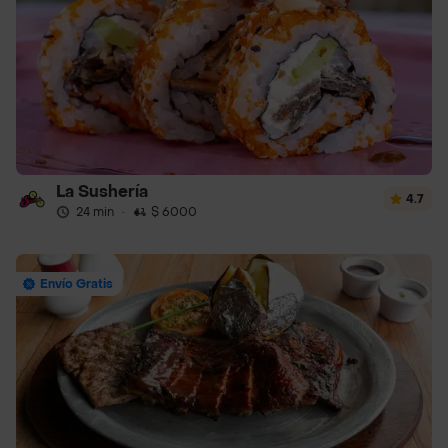
La Sushería
4.7
24 min
·
$ 6000
Envío Gratis