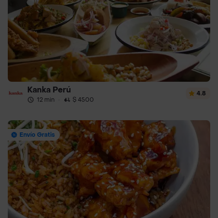
Kanka Perú
4.8
12 min
·
$ 4500
Envío Gratis