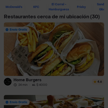
El Corral -
Sandwi
McDonald's
KFC
Frisby
Hamburguesa
Qban
Restaurantes cerca de mi ubicación
(30)
Envío Gratis
Home Burgers
4.6
24 min
·
$ 4000
Envío Gratis