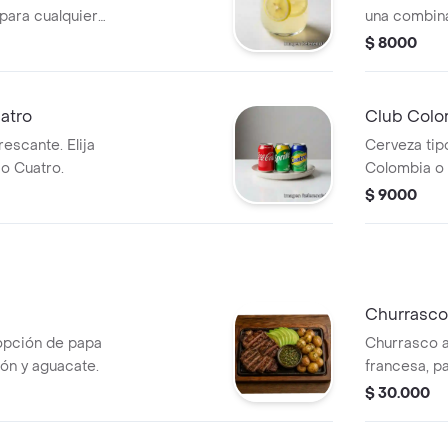
 para cualquier
una combina
$ 8000
atro
Club Colo
escante. Elija
Cerveza tipo
 o Cuatro.
Colombia o
$ 9000
Churrasco
 opción de papa
Churrasco a
cón y aguacate.
francesa, p
$ 30.000