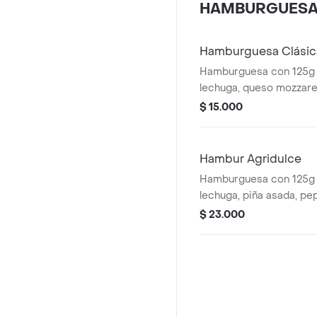
HAMBURGUES
Hamburguesa Clásic
Hamburguesa con 125g 
lechuga, queso mozzarell
casa.
$ 15.000
Hambur Agridulce
Hamburguesa con 125g 
lechuga, piña asada, pepi
queso mozzarella y salsa
$ 23.000