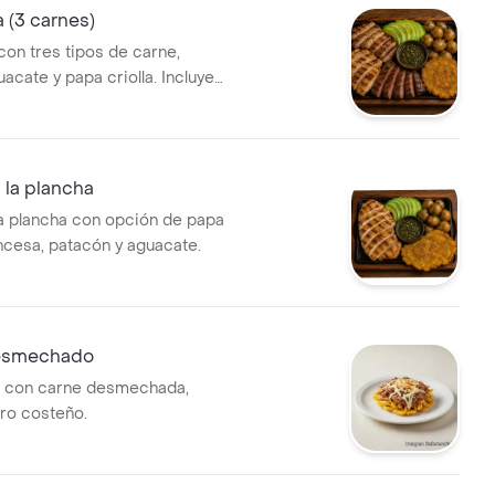
a (3 carnes)
con tres tipos de carne,
acate y papa criolla. Incluye
acompañar.
 la plancha
a plancha con opción de papa
ancesa, patacón y aguacate.
desmechado
to con carne desmechada,
ro costeño.