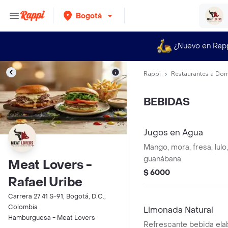
Bogotá
¿Nuevo en Rap
Rappi
Restaurantes a Dom
BEBIDAS
Jugos en Agua
Mango, mora, fresa, lulo
guanábana.
Meat Lovers -
$ 6000
Rafael Uribe
Carrera 27 41 S-91, Bogotá, D.C.,
Colombia
Limonada Natural
Hamburguesa - Meat Lovers
Refrescante bebida ela