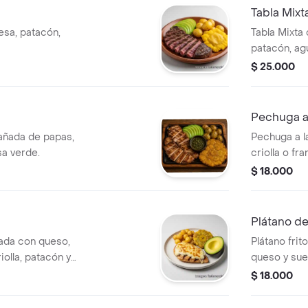
Tabla Mixt
esa, patacón,
Tabla Mixta 
patacón, agu
salsa para 
$ 25.000
Pechuga a
ñada de papas,
Pechuga a l
sa verde.
criolla o fr
$ 18.000
Plátano 
nada con queso,
Plátano fri
olla, patacón y
queso y sue
$ 18.000