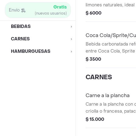
limones naturales, ideal
Gratis
Envío
momento.
$ 6000
(nuevos usuarios)
BEBIDAS
Coca Cola/Sprite/Cu
CARNES
Bebida carbonatada refr
entre Coca Cola, Sprite
HAMBURGUESAS
$ 3500
CARNES
Carne a la plancha
Carne a la plancha con
criolla o francesa, pata
$ 15.000