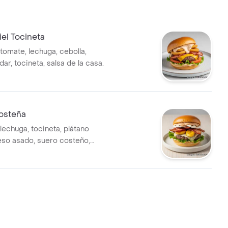
el Tocineta
tomate, lechuga, cebolla,
r, tocineta, salsa de la casa.
osteña
lechuga, tocineta, plátano
so asado, suero costeño,
ta.