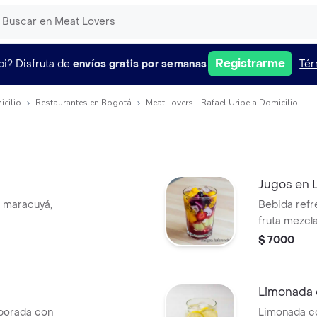
Registrarme
pi?
Disfruta de
envíos gratis por semanas
Tér
icilio
Restaurantes en Bogotá
Meat Lovers - Rafael Uribe a Domicilio
Jugos en 
, maracuyá,
Bebida refr
fruta mezcl
$ 7000
Limonada
borada con
Limonada co