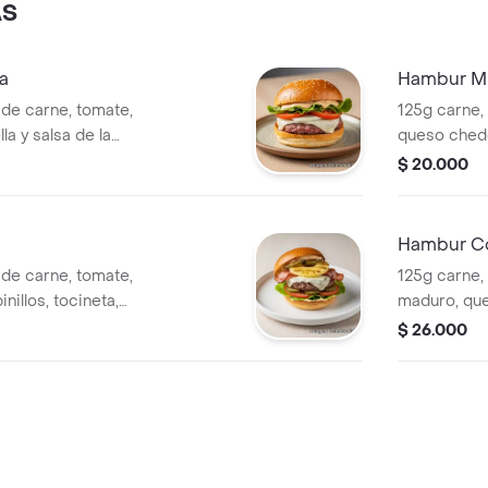
AS
a
Hambur Mi
de carne, tomate,
125g carne, 
a y salsa de la
queso chedda
$ 20.000
Hambur C
de carne, tomate,
125g carne, 
nillos, tocineta,
maduro, que
 de la casa.
salsa tocine
$ 26.000