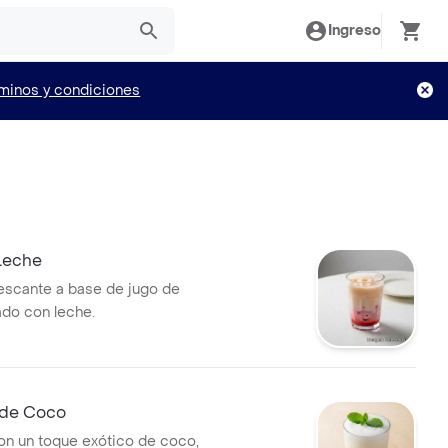
Ingreso
minos y condiciones
Leche
escante a base de jugo de
ado con leche.
 de Coco
n un toque exótico de coco,