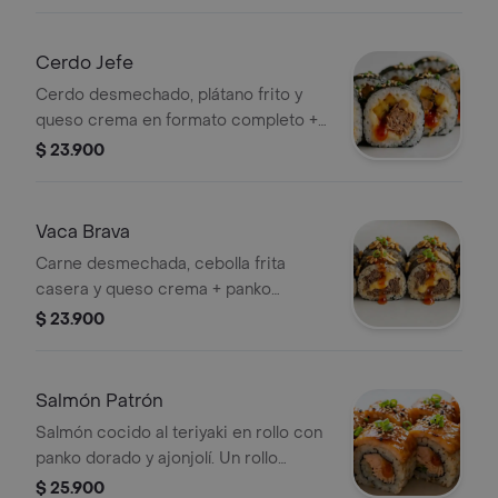
sabor.
Cerdo Jefe
Cerdo desmechado, plátano frito y
queso crema en formato completo +
panko. Un rollo entero de sabor.
$ 23.900
Vaca Brava
Carne desmechada, cebolla frita
casera y queso crema + panko
dorado. Un rollo entero de sabor.Un
$ 23.900
rollo entero de sabor.
Salmón Patrón
Salmón cocido al teriyaki en rollo con
panko dorado y ajonjolí. Un rollo
entero de sabor.
$ 25.900