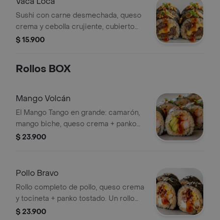
Vaca Loca
Sushi con carne desmechada, queso
crema y cebolla crujiente, cubierto
con salsa y cebollín.
$ 15.900
Rollos BOX
Mango Volcán
El Mango Tango en grande: camarón,
mango biche, queso crema + panko
crocante. Un rollo entero de sabor.
$ 23.900
Pollo Bravo
Rollo completo de pollo, queso crema
y tocineta + panko tostado. Un rollo
entero de sabor.Un rollo entero de
$ 23.900