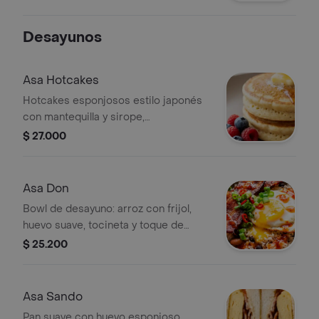
Desayunos
Asa Hotcakes
Hotcakes esponjosos estilo japonés
con mantequilla y sirope,
acompañados de frutas frescas.
$ 27.000
Asa Don
Bowl de desayuno: arroz con frijol,
huevo suave, tocineta y toque de
Relleno. El arranque del dia.
$ 25.200
Asa Sando
Pan suave con huevo esponjoso,