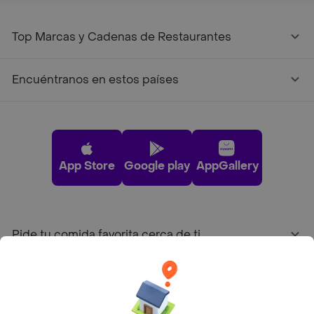
Top Marcas y Cadenas de Restaurantes
Encuéntranos en estos países
App Store
Google play
AppGallery
Pide tu comida favorita cerca de ti
Categorías