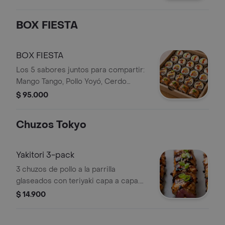
BOX FIESTA
BOX FIESTA
Los 5 sabores juntos para compartir:
Mango Tango, Pollo Yoyó, Cerdo
Gordo, Vaca Loca y Salmón Patrón
$ 95.000
(cocido).
Chuzos Tokyo
Yakitori 3-pack
3 chuzos de pollo a la parrilla
glaseados con teriyaki capa a capa.
Crujientes por fuera, jugosos por
$ 14.900
dentro.