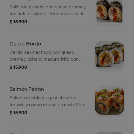
Pollo a la plancha con queso crema y
tocineta crujiente. Porción de sushi
en nuestra presentación Pop,
$ 15.900
divertida y fácil de comer, sin palillos
y sin complique, Púyalo!
Cerdo Gordo
Cerdo desmechado con queso
crema y plátano maduro frito con
relleno, Porción de sushi en nuestra
$ 15.900
presentación Pop, divertida y fácil de
comer, sin palillos y sin complique,
Púyalo!
Salmón Patrón
Salmón cocido a la plancha con
teriyaki y queso crema en sushi Pop.
$ 15.900