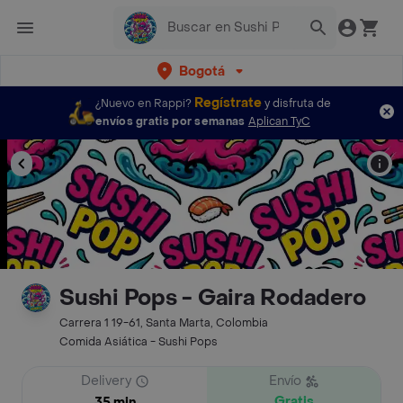
Bogotá
Regístrate
¿Nuevo en Rappi?
y disfruta de
envíos gratis por semanas
Aplican TyC
Sushi Pops - Gaira Rodadero
Carrera 1 19-61, Santa Marta, Colombia
Comida Asiática - Sushi Pops
Delivery
Envío
Gratis
35 min