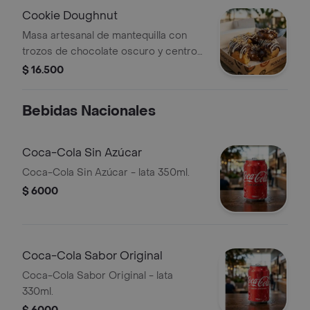
Cookie Doughnut
Masa artesanal de mantequilla con
trozos de chocolate oscuro y centro
de chocolate derretido que explota al
$ 16.500
morder. Horneada hasta que el borde
queda crujiente y el corazón se
Bebidas Nacionales
mantiene suave, meloso, casi líquido.
Sirve tibia. El postre que se roba el
show, y que no necesita cubierto.
Coca-Cola Sin Azúcar
Coca-Cola Sin Azúcar - lata 350ml.
$ 6000
Coca-Cola Sabor Original
Coca-Cola Sabor Original - lata
330ml.