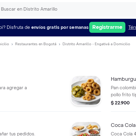
Registrarme
pi?
Disfruta de
envíos gratis por semanas
Tér
icilio
Restaurantes en Bogotá
Distrito Amarillo - Engativá a Domicilio
Hamburgue
ara agregar a
Pan colombi
pollo frito 
nuestra sal
$ 22.900
cama de papi
salpimentad
elección: g
Coca Col
callejera e
añar tus pedidos.
Coca Cola 