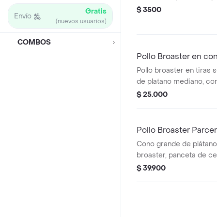
$ 3500
Gratis
Envío
(nuevos usuarios)
COMBOS
Pollo Broaster en co
Pollo broaster en tiras 
de platano mediano, co
yogourt griego y una sa
$ 25.000
acompañado de una bebi
Pollo Broaster Parce
Cono grande de plátano 
broaster, panceta de ce
ternera picante, papas cr
$ 39.900
un casco de limon aco
de cremoso de aguacate
bebida de su eleccion.