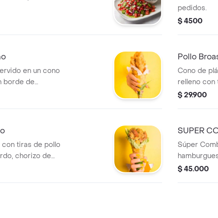
+ Bebida a 
pedidos.
$ 4500
no
Pollo Broa
servido en un cono
Cono de plá
n borde de
relleno con t
lsa agridulce de
broaster y j
$ 29.900
da a elección.
picante y s
de yogur gri
agridulce. 
ro
SUPER C
fuego calle
con tiras de pollo
Súper Combo
rdo, chorizo de
hamburguesa
iollas, cilantro y
+ papas frit
$ 45.000
mpañado un borde
 junto a una