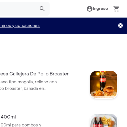
Ingreso
minos y condiciones
sa Callejera De Pollo Broaster
ano tipo mogolla, relleno con
tipo broaster, bañada en
sa bbq artesanal sobre una
ta ripio + papas fritas
as con paprika y una bebida a
aseosa o agua. Pura crocancia
a 400ml
n cada mordisco + papas fritas
400ml para combos y