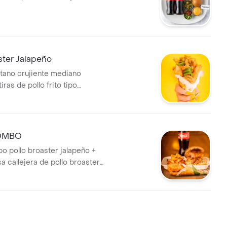
elección.
ster Jalapeño
tano crujiente mediano
iras de pollo frito tipo
alapeños fritos para un toque
abroso, rematado con borde
ego y salsa artesanal dulce o
Explosión de crocancia con
OMBO
jero + Coca-Cola 400ml
 pollo broaster jalapeño +
 callejera de pollo broaster
as + Bebida a elección.