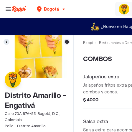
Bogotá
¿Nuevo en Rap
Rappi
Restaurantes a Dom
COMBOS
Jalapeños extra
Jalapeños fritos extra p
combos y conos.
Distrito Amarillo -
$ 4000
Engativá
Calle 70A 87A-83, Bogotá, D.C.,
Colombia
Salsa extra
Pollo - Distrito Amarillo
Salsa extra para acomp