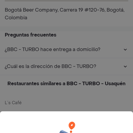
Bogotá Beer Company, Carrera 19 #120-76, Bogotá,
Colombia
Preguntas frecuentes
¿BBC - TURBO hace entrega a domicilio?
¿Cuál es la dirección de BBC - TURBO?
Restaurantes similares a BBC - TURBO - Usaquén
L´s Café
Philippe
Baskin Robbins