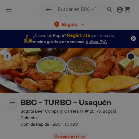
Bogotá
Regístrate
¿Nuevo en Rappi?
y disfruta de
envíos gratis por semanas
Aplican TyC
BBC - TURBO - Usaquén
Bogotá Beer Company, Carrera 19 #120-76, Bogotá,
Colombia
Comida Rápida - BBC - TURBO
Cerrado por hoy