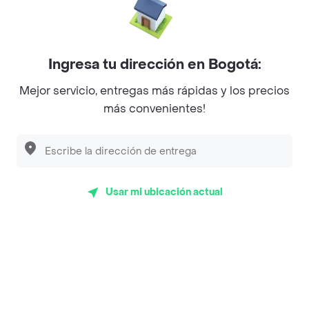
La Cesta
Mercari - Postres
Ingresa tu dirección en Bogotá:
Myriam Camhi Co
Mejor servicio, entregas más rápidas y los precios
Magnifique
más convenientes!
Empanaditas de Pipian - Empanadas
Desayunadero de la 42
Luisa Postres
Usar mi ubicación actual
Sopitas y Frijoladas
Subway
Top Marcas y Cadenas de Restaurantes