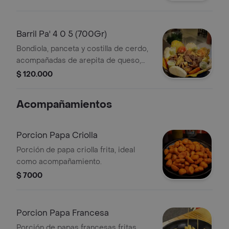
Barril Pa' 4 0 5 (700Gr)
Bondiola, panceta y costilla de cerdo,
acompañadas de arepita de queso,
maduro, papa, tomate y limón. Ideal
$ 120.000
para compartir entre 4 o 5 personas.
Acompañamientos
Porcion Papa Criolla
Porción de papa criolla frita, ideal
como acompañamiento.
$ 7000
Porcion Papa Francesa
Porción de papas francesas fritas,