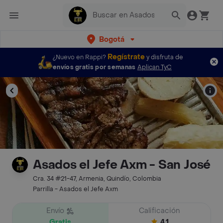
Bogotá
Regístrate
¿Nuevo en Rappi?
y disfruta de
envíos gratis por semanas
Aplican TyC
Asados el Jefe Axm - San José
Cra. 34 #21-47, Armenia, Quindío, Colombia
Parrilla - Asados el Jefe Axm
Envío
Calificación
Gratis
4.1