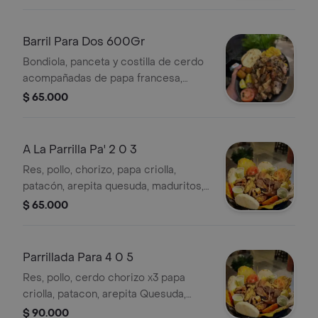
Barril Para Dos 600Gr
Bondiola, panceta y costilla de cerdo
acompañadas de papa francesa,
plátano maduro, arepa, patacones,
$ 65.000
tomate y limón.
A La Parrilla Pa' 2 0 3
Res, pollo, chorizo, papa criolla,
patacón, arepita quesuda, maduritos,
tomate y limón. Ideal para compartir.
$ 65.000
Parrillada Para 4 0 5
Res, pollo, cerdo chorizo x3 papa
criolla, patacon, arepita Quesuda,
maduritos, tomate y limón
$ 90.000