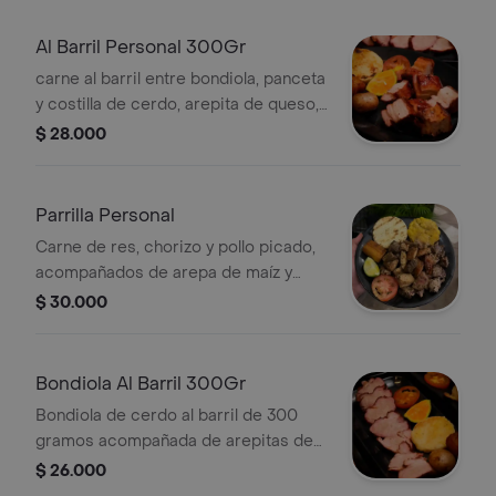
Al Barril Personal 300Gr
carne al barril entre bondiola, panceta
y costilla de cerdo, arepita de queso,
maduro, papa, tomate y limón
$ 28.000
Parrilla Personal
Carne de res, chorizo y pollo picado,
acompañados de arepa de maíz y
maduro.
$ 30.000
Bondiola Al Barril 300Gr
Bondiola de cerdo al barril de 300
gramos acompañada de arepitas de
queso, maduro, tomate cherry y limón.
$ 26.000