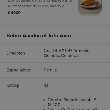
Dos unidades de plátano maduro frito,
acompañadas de queso rallado y
salsa.
$ 4000
Sobre Asados el Jefe Axm
Cra. 34 #21-47, Armenia,
Dirección
Quindío, Colombia
Especialidad
Parrilla
Rating
4.1
Chorizo Grande cuesta $
13.200
Chuzo De Cerdo cuesta $