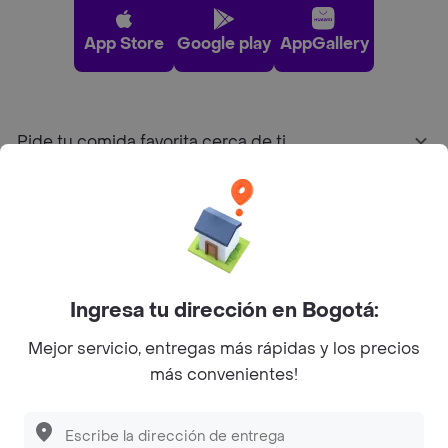
App Store
Google play
AppGallery
Pide tu comida favorita cerca de ti
Categorías
Únete a Rappi
Ingresa tu dirección en Bogotá:
Sobre Rappi
Mejor servicio, entregas más rápidas y los precios
más convenientes!
Facebook
Twitter
Instagram
©
2026
Rappi Inc. All rights reserved.