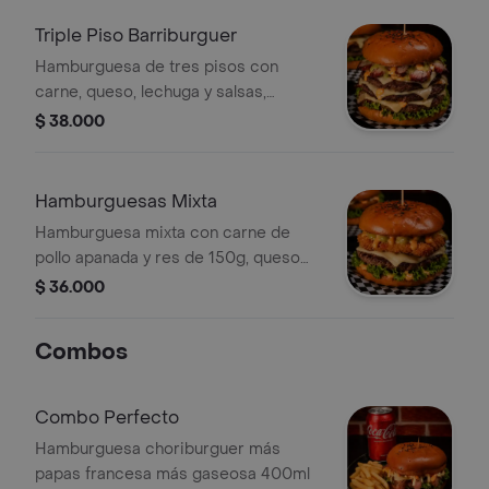
Triple Piso Barriburguer
Hamburguesa de tres pisos con
carne, queso, lechuga y salsas,
acompañada de papas fritas.
$ 38.000
Hamburguesas Mixta
Hamburguesa mixta con carne de
pollo apanada y res de 150g, queso
mozzarella, piña, cebolla
$ 36.000
caramelizada, tomate y lechuga en
pan artesanal.
Combos
Combo Perfecto
Hamburguesa choriburguer más
papas francesa más gaseosa 400ml