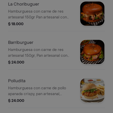
La Choribuguer
Hamburguesa con carne de res
artesanal 150gr Pan artesanal con
semillas de amapola, lonjas de
$ 18.000
chorizo fundidas con queso blanco
mozarrella, cebolla caramelizada, piña
calada, lechuga y tomate, salsa dulce
Barriburguer
y cheddar
Hamburguesa con carne de res
artesanal 150gr, Pan artesanal con
semillas de amapola, lonjas de
$ 24.000
bondiola de cerdo al barril fundidas
con queso cheddar, cebolla
caramelizada, piña calada, lechuga y
Polludita
tomate.
Hamburguesa con carne de pollo
apanada crispy, pan artesanal,
pepinillos encurtidos, queso cheddar,
$ 24.000
pollo desmechado al pimentón la
perfecta combinación!