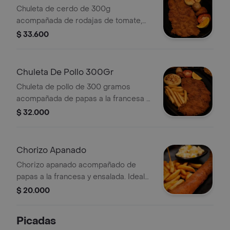
Chuleta de cerdo de 300g
acompañada de rodajas de tomate,
arepa, papas criollas, plátano y limón.
$ 33.600
Chuleta De Pollo 300Gr
Chuleta de pollo de 300 gramos
acompañada de papas a la francesa y
ensalada. Incluye limón para aderezar.
$ 32.000
Chorizo Apanado
Chorizo apanado acompañado de
papas a la francesa y ensalada. Ideal
para disfrutar como plato principal.
$ 20.000
Picadas