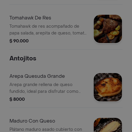
Tomahawk De Res
Tomahawk de res acompañado de
papa salada, arepita de queso, tomate
y limón.
$ 90.000
Antojitos
Arepa Quesuda Grande
Arepa grande rellena de queso
fundido, ideal para disfrutar como
plato principal.
$ 8000
Maduro Con Queso
Plátano maduro asado cubierto con