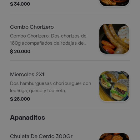
$ 34.000
Combo Chorizero
Combo Chorizero: Dos chorizos de
180g acompañados de rodajas de
tomate y arepa.
$ 20.000
Miercoles 2X1
Dos hamburguesas choriburguer con
lechuga, queso y tocineta.
$ 28.000
Apanaditos
Chuleta De Cerdo 300Gr