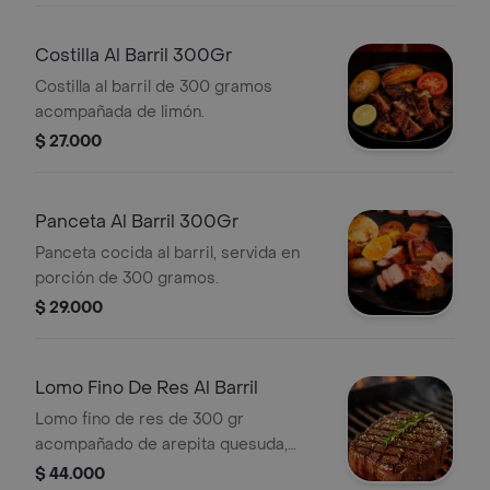
Costilla Al Barril 300Gr
Costilla al barril de 300 gramos
acompañada de limón.
$ 27.000
Panceta Al Barril 300Gr
Panceta cocida al barril, servida en
porción de 300 gramos.
$ 29.000
Lomo Fino De Res Al Barril
Lomo fino de res de 300 gr
acompañado de arepita quesuda,
patacón, tomate y limón.
$ 44.000