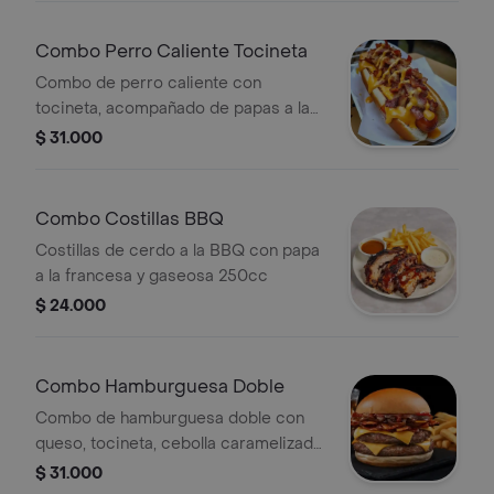
Combo Perro Caliente Tocineta
Combo de perro caliente con
tocineta, acompañado de papas a la
francesa y gaseosa. Incluye salchicha,
$ 31.000
pan y queso derretido.
Combo Costillas BBQ
Costillas de cerdo a la BBQ con papa
a la francesa y gaseosa 250cc
$ 24.000
Combo Hamburguesa Doble
Combo de hamburguesa doble con
queso, tocineta, cebolla caramelizada,
papas fritas y gaseosa 250 ml.
$ 31.000