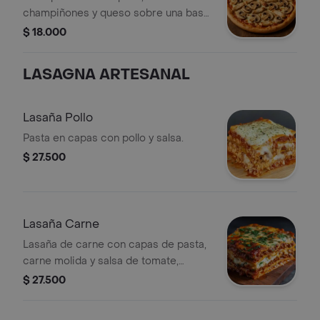
champiñones y queso sobre una base
de salsa de tomate.
$ 18.000
LASAGNA ARTESANAL
Lasaña Pollo
Pasta en capas con pollo y salsa.
$ 27.500
Lasaña Carne
Lasaña de carne con capas de pasta,
carne molida y salsa de tomate,
cubierta con queso gratinado.
$ 27.500