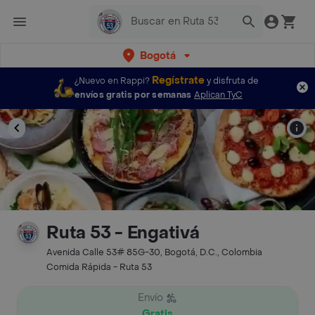
Bogotá
Regístrate
¿Nuevo en Rappi?
y disfruta de
envíos gratis por semanas
Aplican TyC
Ruta 53 - Engativá
Avenida Calle 53# 85G-30, Bogotá, D.C., Colombia
Comida Rápida - Ruta 53
Envío
Gratis