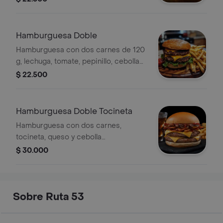
tocinera triturada, tocineta en lonjas y
queso
Hamburguesa Doble
Hamburguesa con dos carnes de 120
g, lechuga, tomate, pepinillo, cebolla
caramelizada, tocineta triturada y
$ 22.500
queso.
Hamburguesa Doble Tocineta
Hamburguesa con dos carnes,
tocineta, queso y cebolla
caramelizada.
$ 30.000
Sobre Ruta 53