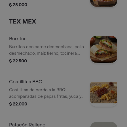
queso. Incluye papas en espiral y
$ 25.000
papas fritas finas.
TEX MEX
Burritos
Burritos con carne desmechada, pollo
desmechado, maíz tierno, tocinera,
madurito y queso.
$ 22.500
Costillitas BBQ
Costillitas de cerdo a la BBQ
acompañadas de papas fritas, yuca y
arroz con vegetales.
$ 22.000
Patacón Relleno