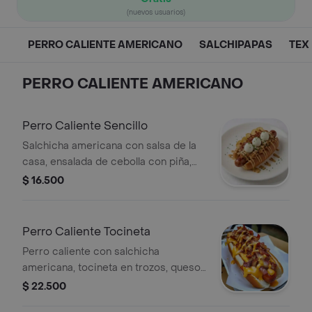
(nuevos usuarios)
PERRO CALIENTE AMERICANO
SALCHIPAPAS
TEX
PERRO CALIENTE AMERICANO
Perro Caliente Sencillo
Salchicha americana con salsa de la
casa, ensalada de cebolla con piña,
papita chip y queso.
$ 16.500
Perro Caliente Tocineta
Perro caliente con salchicha
americana, tocineta en trozos, queso
y salsa de la casa. Incluye papita chip
$ 22.500
y ensalada de cebolla con piña natural.