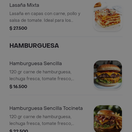
Lasaña Mixta
Lasaña en capas con carne, pollo y
salsa de tomate. Ideal para los
amantes de la pasta.
$ 27.500
HAMBURGUESA
Hamburguesa Sencilla
120 gr carne de hamburguesa,
lechuga fresca, tomate fresco,
pepinillo, cebolla caramelizada,
$ 16.500
tocinera triturada y queso
Hamburguesa Sencilla Tocineta
120 gr carne de hamburguesa,
lechuga fresca, tomate fresco,
pepinillo, cebolla caramelizada,
$ 22.500