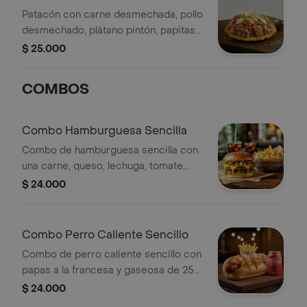
Patacón con carne desmechada, pollo
desmechado, plátano pintón, papitas
chip, queso, chicharrón, huevo de
$ 25.000
codorniz y guisantes.
COMBOS
Combo Hamburguesa Sencilla
Combo de hamburguesa sencilla con
una carne, queso, lechuga, tomate,
papas fritas y gaseosa 250 ml a
$ 24.000
elegir.
Combo Perro Caliente Sencillo
Combo de perro caliente sencillo con
papas a la francesa y gaseosa de 250
ml. Incluye salchicha, papas trituradas,
$ 24.000
salsas de tomate y mostaza.