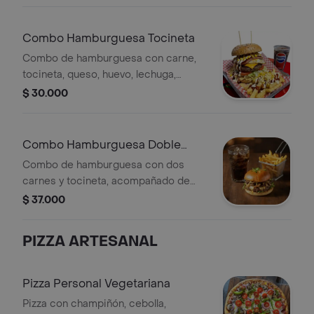
Combo Hamburguesa Tocineta
Combo de hamburguesa con carne,
tocineta, queso, huevo, lechuga,
tomate, maíz y salsas. Incluye papas
$ 30.000
fritas y gaseosa de 400 ml.
Combo Hamburguesa Doble
Tocineta
Combo de hamburguesa con dos
carnes y tocineta, acompañado de
papas fritas y gaseosa de 250 ml.
$ 37.000
PIZZA ARTESANAL
Pizza Personal Vegetariana
Pizza con champiñón, cebolla,